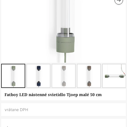
Preskočiť
Fatboy LED nástenné svietidlo Tjoep malé 50 cm
na
začiatok
vrátane DPH
galérie
obrázkov