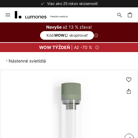
Viac ako 25 rokov skúseností
Skip
to
Content
ať
až 13 % zľava!
Navyše
Kód:
skopírovať
WOW
| Až -70 %
WOW TÝŽDEŇ
Nástenné svietidlá
Preskočiť
na
koniec
galérie
obrázkov