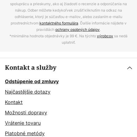
spoluprácu a prieskumy, ako aj žiadosti o recenzie a odporúčania na
nákup. Odber môžete kedykoľvek zrušiť kliknutím na odkaz na
odhlásenie, ktorý je súčasťou e-mailov, alebo zaslaním e-mailu
prostredníctvom
kontaktného formulára
. Ďalšie informácie nájdete v
pravidlách
ochrany osobných údajov
.
*minimálna hodnota objednávky je 99 €. Na týchto
výrobcov
sa nedá
uplatniť.
Kontakt a služby
Odstúpenie od zmluvy
Najčastějšie dotazy
Kontakt
Možnosti dopravy
Vrátenie tovaru
Platobné metódy