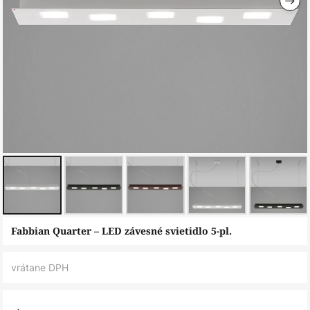
Preskočiť
Fabbian Quarter – LED závesné svietidlo 5-pl.
na
začiatok
vrátane DPH
galérie
obrázkov