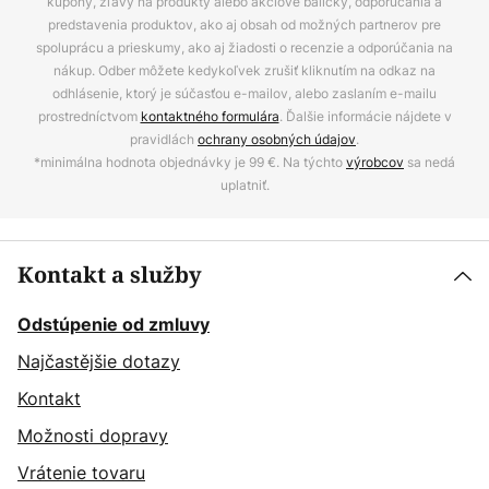
kupóny, zľavy na produkty alebo akciové balíčky, odporúčania a
predstavenia produktov, ako aj obsah od možných partnerov pre
spoluprácu a prieskumy, ako aj žiadosti o recenzie a odporúčania na
nákup. Odber môžete kedykoľvek zrušiť kliknutím na odkaz na
odhlásenie, ktorý je súčasťou e-mailov, alebo zaslaním e-mailu
prostredníctvom
kontaktného formulára
. Ďalšie informácie nájdete v
pravidlách
ochrany osobných údajov
.
*minimálna hodnota objednávky je 99 €. Na týchto
výrobcov
sa nedá
uplatniť.
Kontakt a služby
Odstúpenie od zmluvy
Najčastějšie dotazy
Kontakt
Možnosti dopravy
Vrátenie tovaru