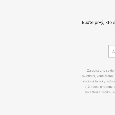
Buďte prvý, kto 
Zaregistrujte sa do
svietidiel, ventilátor
akciové balíčky, odpo
aj žiadosti o recenz
súčasťou e-mailov, 