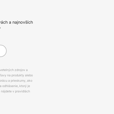
vách a najnovších
*
svetelných zdrojov a
zľavy na produkty alebo
prácu a prieskumy, ako
 odhlásenie, ktorý je
e nájdete v pravidlách