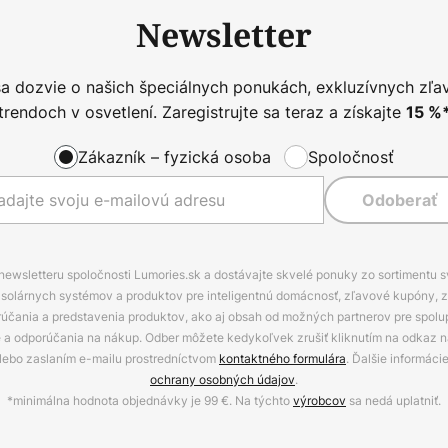
Newsletter
sa dozvie o našich špeciálnych ponukách, exkluzívnych zľa
trendoch v osvetlení. Zaregistrujte sa teraz a získajte
15
%
Zákazník – fyzická osoba
Spoločnosť
Odoberať
 newsletteru spoločnosti Lumories.sk a dostávajte skvelé ponuky zo sortimentu 
ov, solárnych systémov a produktov pre inteligentnú domácnosť, zľavové kupóny, 
rúčania a predstavenia produktov, ako aj obsah od možných partnerov pre spolu
ie a odporúčania na nákup. Odber môžete kedykoľvek zrušiť kliknutím na odkaz na
alebo zaslaním e-mailu prostredníctvom
kontaktného formulára
. Ďalšie informáci
ochrany osobných údajov
.
*minimálna hodnota objednávky je 99 €. Na týchto
výrobcov
sa nedá uplatniť.