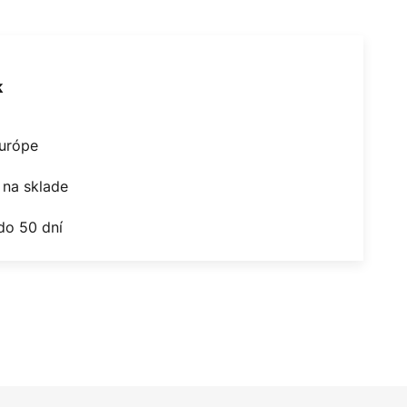
k
Európe
na sklade
do 50 dní