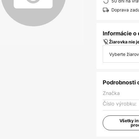
50 dní na vrá
Doprava zad
Informácie o
Žiarovka nie 
Vyberte žiaro
Podrobnosti 
Značka
Číslo výrobku:
Všetky i
pro