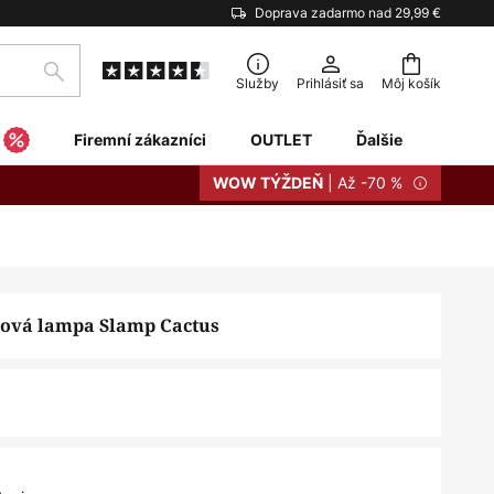
Doprava zadarmo nad 29,99 €
Hľadať
Služby
Prihlásiť sa
Môj košík
Firemní zákazníci
OUTLET
Ďalšie
| Až -70 %
WOW TÝŽDEŇ
lová lampa Slamp Cactus