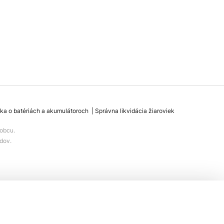
ka o batériách a akumulátoroch
Správna likvidácia žiaroviek
obcu.
dov.