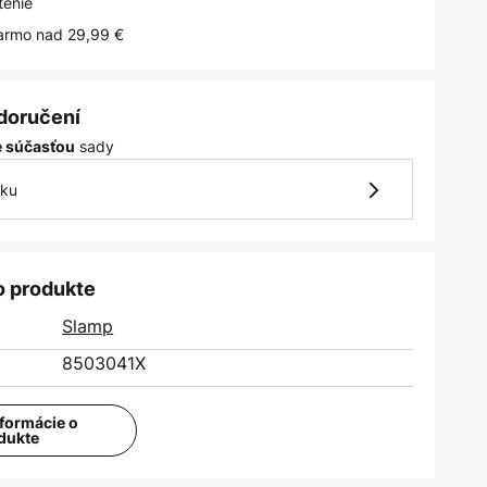
tenie
armo nad 29,99 €
 doručení
sady
je súčasťou
vku
o produkte
Slamp
8503041X
nformácie o
dukte