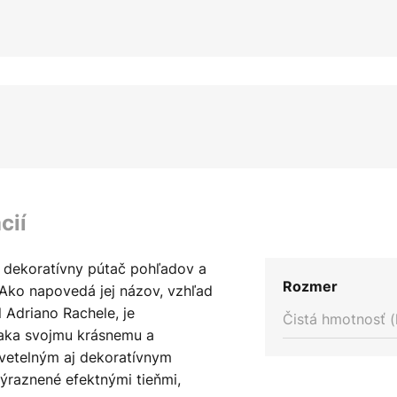
cií
 dekoratívny pútač pohľadov a
Rozmer
 Ako napovedá jej názov, vzhľad
l Adriano Rachele, je
Čistá hmotnosť (
aka svojmu krásnemu a
svetelným aj dekoratívnym
ýraznené efektnými tieňmi,