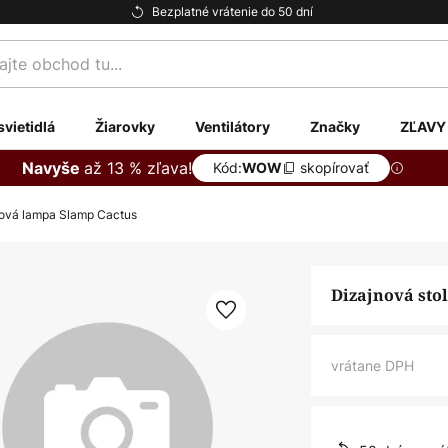
Bezplatné vrátenie do 50 dní
te
svietidlá
Žiarovky
Ventilátory
Značky
ZĽAVY
až 13 % zľava!
Navyše
Kód:
skopírovať
WOW
lová lampa Slamp Cactus
Dizajnová sto
vrátane DPH