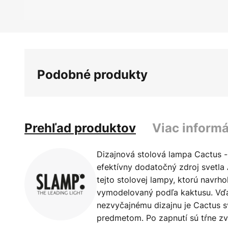
Preskočiť
na
začiatok
galérie
Podobné produkty
obrázkov
Prehľad produktov
Viac informá
Dizajnová stolová lampa Cactus -
efektívny dodatočný zdroj svetla
tejto stolovej lampy, ktorú navrho
vymodelovaný podľa kaktusu. Vď
nezvyčajnému dizajnu je Cactus 
predmetom. Po zapnutí sú tŕne zv