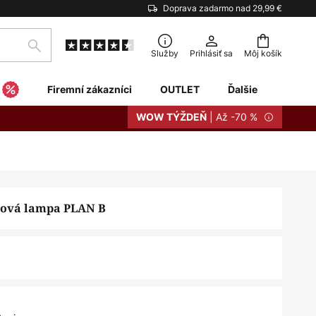
Doprava zadarmo nad 29,99 €
Hľadať
Služby
Prihlásiť sa
Môj košík
Firemní zákazníci
OUTLET
Ďalšie
| Až -70 %
WOW TÝŽDEŇ
lová lampa PLAN B