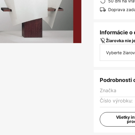
50 dní na vrá
Doprava zad
Informácie o
Žiarovka nie 
Vyberte žiaro
Podrobnosti 
Značka
Číslo výrobku:
Všetky i
pro