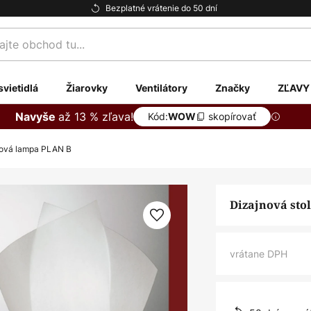
Bezplatné vrátenie do 50 dní
te
svietidlá
Žiarovky
Ventilátory
Značky
ZĽAVY
až 13 % zľava!
Navyše
Kód:
skopírovať
WOW
lová lampa PLAN B
Dizajnová sto
vrátane DPH