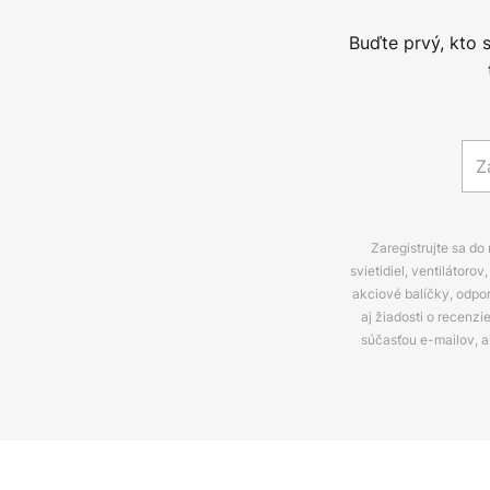
Buďte prvý, kto 
Zaregistrujte sa do
svietidiel, ventilátor
akciové balíčky, odpo
aj žiadosti o recenz
súčasťou e-mailov, 