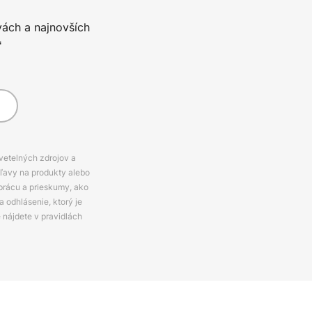
vách a najnovších
*
svetelných zdrojov a
zľavy na produkty alebo
prácu a prieskumy, ako
 odhlásenie, ktorý je
e nájdete v pravidlách