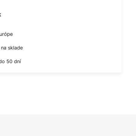
k
Európe
na sklade
do 50 dní