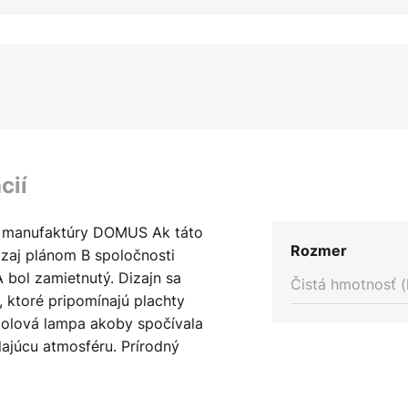
cií
 z manufaktúry DOMUS Ak táto
Rozmer
ozaj plánom B spoločnosti
 bol zamietnutý. Dizajn sa
Čistá hmotnosť (
 ktoré pripomínajú plachty
 stolová lampa akoby spočívala
ajúcu atmosféru. Prírodný
 jemne, ale vyznačuje sa vysokou
o výnimočného materiálu je