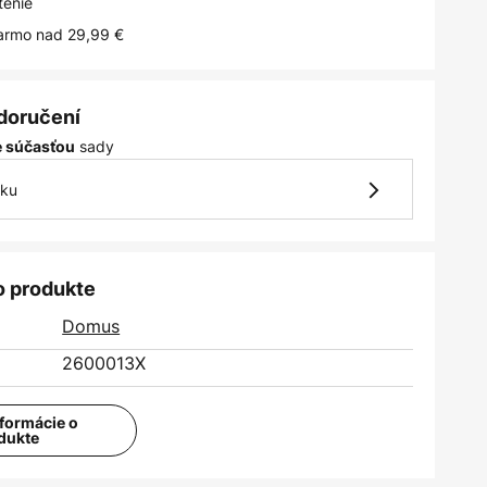
tenie
armo nad 29,99 €
 doručení
sady
je súčasťou
vku
o produkte
Domus
2600013X
nformácie o
dukte