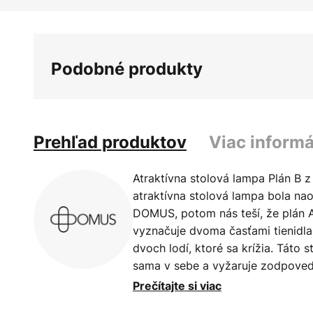
Podobné produkty
Prehľad produktov
Viac informá
Atraktívna stolová lampa Plán B
atraktívna stolová lampa bola na
DOMUS, potom nás teší, že plán A
vyznačuje dvoma časťami tienidla,
dvoch lodí, ktoré sa krížia. Táto
sama v sebe a vyžaruje zodpoved
lunopal tienidiel pôsobí nádherne
Prečítajte si viac
odolnosťou. Ďalšou výhodou toht