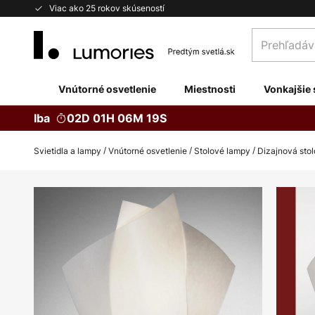
Skip
Viac ako 25 rokov skúseností
to
Prehľadávaj
Content
obchod
tu...
Vnútorné osvetlenie
Miestnosti
Vonkajšie 
Iba
02D 01H 06M 18S
Svietidla a lampy
Vnútorné osvetlenie
Stolové lampy
Dizajnová sto
Preskočiť
na
koniec
galérie
obrázkov