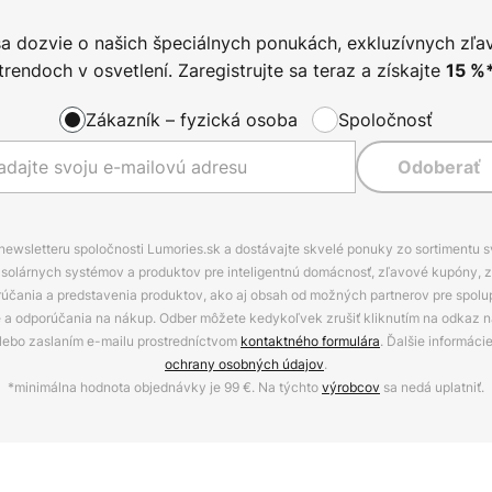
sa dozvie o našich špeciálnych ponukách, exkluzívnych zľa
trendoch v osvetlení. Zaregistrujte sa teraz a získajte
15
%
Zákazník – fyzická osoba
Spoločnosť
Odoberať
 newsletteru spoločnosti Lumories.sk a dostávajte skvelé ponuky zo sortimentu 
ov, solárnych systémov a produktov pre inteligentnú domácnosť, zľavové kupóny, 
rúčania a predstavenia produktov, ako aj obsah od možných partnerov pre spolu
ie a odporúčania na nákup. Odber môžete kedykoľvek zrušiť kliknutím na odkaz na
alebo zaslaním e-mailu prostredníctvom
kontaktného formulára
. Ďalšie informáci
ochrany osobných údajov
.
*minimálna hodnota objednávky je 99 €. Na týchto
výrobcov
sa nedá uplatniť.