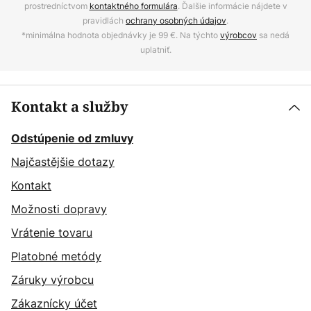
prostredníctvom
kontaktného formulára
. Ďalšie informácie nájdete v
pravidlách
ochrany osobných údajov
.
*minimálna hodnota objednávky je 99 €. Na týchto
výrobcov
sa nedá
uplatniť.
Kontakt a služby
Odstúpenie od zmluvy
Najčastějšie dotazy
Kontakt
Možnosti dopravy
Vrátenie tovaru
Platobné metódy
Záruky výrobcu
Zákaznícky účet