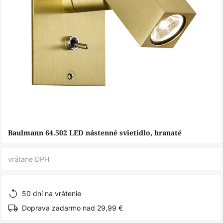
Preskočiť
Baulmann 64.502 LED nástenné svietidlo, hranaté
na
začiatok
vrátane DPH
galérie
obrázkov
50 dní na vrátenie
Doprava zadarmo nad 29,99 €