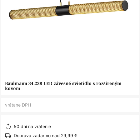
Preskočiť
Baulmann 34.238 LED závesné svietidlo s rozšíreným
na
kovom
začiatok
galérie
vrátane DPH
obrázkov
50 dní na vrátenie
Doprava zadarmo nad 29,99 €