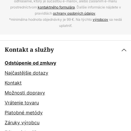
odhlásenie, ktorý je súčasťou e-mailov, alebo zaslaním e-mailu
prostredníctvom
kontaktného formulára
. Ďalšie informácie nájdete v
pravidlách
ochrany osobných údajov
.
*minimálna hodnota objednávky je 99 €. Na týchto
výrobcov
sa nedá
uplatniť.
Kontakt a služby
Odstúpenie od zmluvy
Najčastějšie dotazy
Kontakt
Možnosti dopravy
Vrátenie tovaru
Platobné metódy
Záruky výrobcu