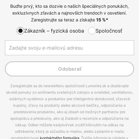
Buďte prvý, kto sa dozvie o našich špeciálnych ponukách,
exkluzívnych zľavách a najnovších trendoch v osvetlení.
Zaregistrujte sa teraz a získajte
15
%*
Zákazník – fyzická osoba
Spoločnosť
Odoberať
Zaregistrujte sa do newsletteru spoločnosti Lumories.sk a dostávajte
skvelé ponuky zo sortimentu svetelných zdrojov a svietidiel, ventilátorov,
solárnych systémov a produktov pre inteligentnú domácnosť, zľavové
kupóny, zľavy na produkty alebo akciové balíčky, odporúčania a
predstavenia produktov, ako aj obsah od možných partnerov pre
spoluprácu a prieskumy, ako aj žiadosti o recenzie a odporúčania na
nákup. Odber môžete kedykoľvek zrušiť kliknutím na odkaz na
odhlásenie, ktorý je súčasťou e-mailov, alebo zaslaním e-mailu
prostredníctvom
kontaktného formulára
. Ďalšie informácie nájdete v