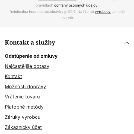
pravidlách
ochrany osobných údajov
.
*minimálna hodnota objednávky je 99 €. Na týchto
výrobcov
sa nedá
uplatniť.
Kontakt a služby
Odstúpenie od zmluvy
Najčastějšie dotazy
Kontakt
Možnosti dopravy
Vrátenie tovaru
Platobné metódy
Záruky výrobcu
Zákaznícky účet