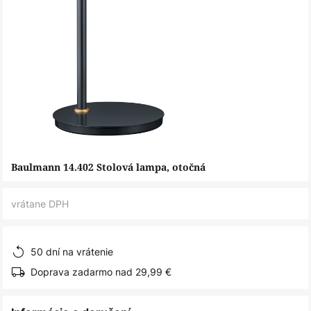
Preskočiť
Baulmann 14.402 Stolová lampa, otočná
na
začiatok
vrátane DPH
galérie
obrázkov
50 dní na vrátenie
Doprava zadarmo nad 29,99 €