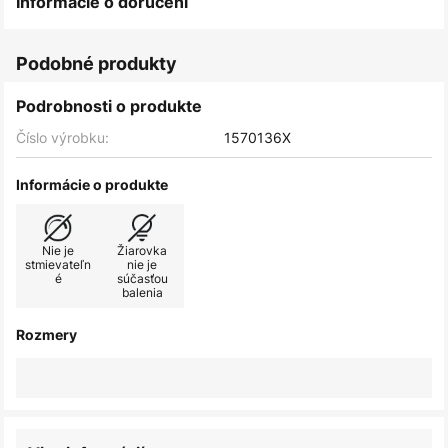
Informácie o doručení
Podobné produkty
Podrobnosti o produkte
Číslo výrobku:
1570136X
Informácie o produkte
Nie je
Žiarovka
stmievateľn
nie je
é
súčasťou
balenia
Rozmery