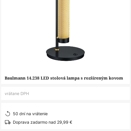
Preskočiť
Baulmann 14.238 LED stolová lampa s rozšíreným kovom
na
začiatok
vrátane DPH
galérie
obrázkov
50 dní na vrátenie
Doprava zadarmo nad 29,99 €