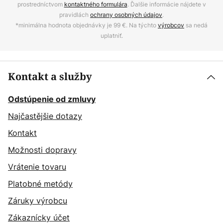
prostredníctvom
kontaktného formulára
. Ďalšie informácie nájdete v
pravidlách
ochrany osobných údajov
.
*minimálna hodnota objednávky je 99 €. Na týchto
výrobcov
sa nedá
uplatniť.
Kontakt a služby
Odstúpenie od zmluvy
Najčastějšie dotazy
Kontakt
Možnosti dopravy
Vrátenie tovaru
Platobné metódy
Záruky výrobcu
Zákaznícky účet