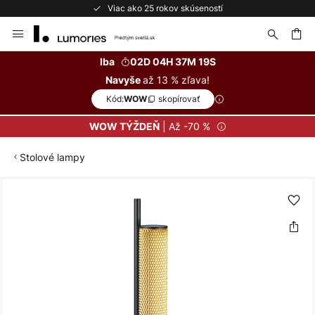
Viac ako 25 rokov skúseností
Skip
to
Content
ať
Iba
02D 04H 37M 19S
až 13 % zľava!
Navyše
Kód:
skopírovať
WOW
| Až -70 %
WOW TÝŽDEŇ
Stolové lampy
Preskočiť
na
koniec
galérie
obrázkov