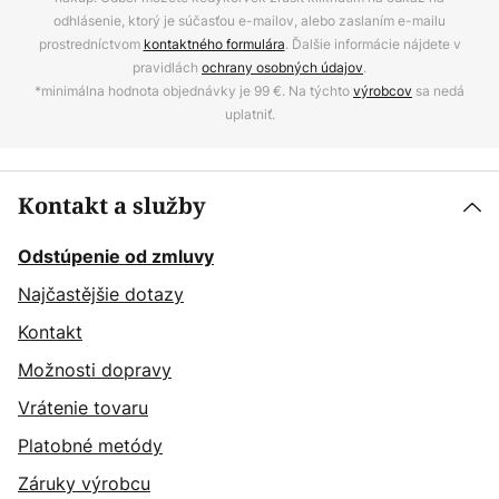
odhlásenie, ktorý je súčasťou e-mailov, alebo zaslaním e-mailu
prostredníctvom
kontaktného formulára
. Ďalšie informácie nájdete v
pravidlách
ochrany osobných údajov
.
*minimálna hodnota objednávky je 99 €. Na týchto
výrobcov
sa nedá
uplatniť.
Kontakt a služby
Odstúpenie od zmluvy
Najčastějšie dotazy
Kontakt
Možnosti dopravy
Vrátenie tovaru
Platobné metódy
Záruky výrobcu