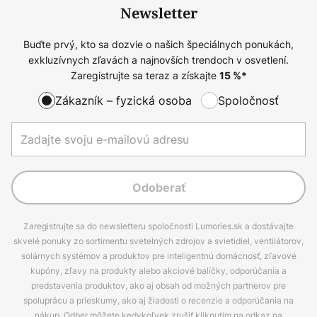
Newsletter
Buďte prvý, kto sa dozvie o našich špeciálnych ponukách,
exkluzívnych zľavách a najnovších trendoch v osvetlení.
Zaregistrujte sa teraz a získajte
15
%*
Zákazník – fyzická osoba
Spoločnosť
Odoberať
Zaregistrujte sa do newsletteru spoločnosti Lumories.sk a dostávajte
skvelé ponuky zo sortimentu svetelných zdrojov a svietidiel, ventilátorov,
solárnych systémov a produktov pre inteligentnú domácnosť, zľavové
kupóny, zľavy na produkty alebo akciové balíčky, odporúčania a
predstavenia produktov, ako aj obsah od možných partnerov pre
spoluprácu a prieskumy, ako aj žiadosti o recenzie a odporúčania na
nákup. Odber môžete kedykoľvek zrušiť kliknutím na odkaz na