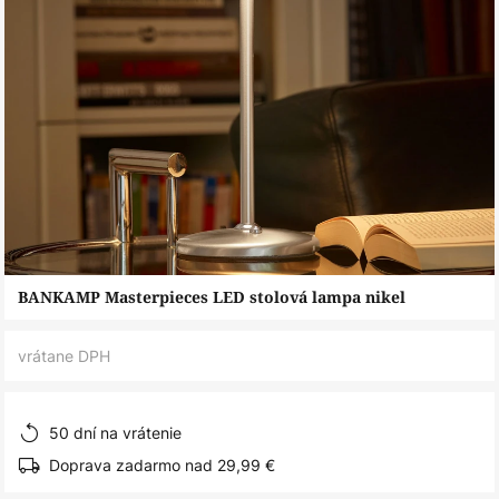
Preskočiť
BANKAMP Masterpieces LED stolová lampa nikel
na
začiatok
vrátane DPH
galérie
obrázkov
50 dní na vrátenie
Doprava zadarmo nad 29,99 €