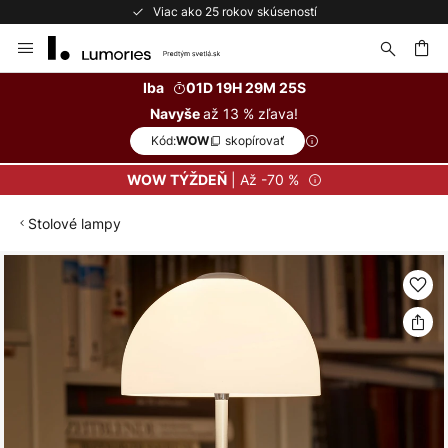
Viac ako 25 rokov skúseností
Skip
to
Content
ať
Iba
01D 19H 29M 24S
až 13 % zľava!
Navyše
Kód:
skopírovať
WOW
| Až -70 %
WOW TÝŽDEŇ
Stolové lampy
Preskočiť
na
koniec
galérie
obrázkov