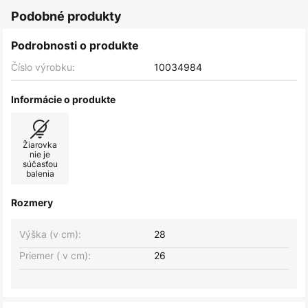
Podobné produkty
Podrobnosti o produkte
Číslo výrobku:
10034984
Informácie o produkte
Žiarovka
nie je
súčasťou
balenia
Rozmery
Výška (v cm):
28
Priemer ( v cm):
26