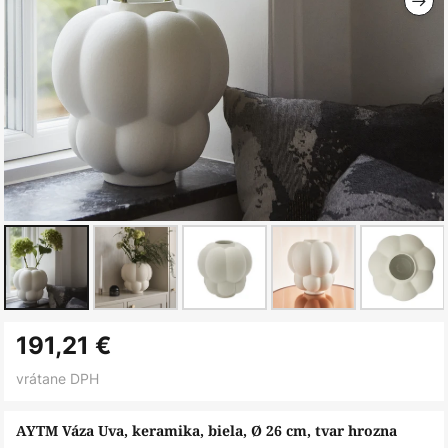
Preskočiť
191,21 €
na
začiatok
vrátane DPH
galérie
obrázkov
AYTM Váza Uva, keramika, biela, Ø 26 cm, tvar hrozna