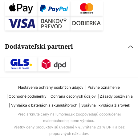
Dodávateľskí partneri
Nastavenia ochrany osobných údajov
Právne oznámenie
Obchodné podmienky
Ochrana osobných údajov
Zásady používania
Vyhláška o batériách a akumulátoroch
Správna likvidácia žiaroviek
Prečiarknuté ceny na lumories.sk zodpovedajú doporučenej
maloobchodnej cene výrobcu.
Všetky ceny produktov sú uvedené v €, vrátane 23 % DPH a bez
prepravných nákladov.