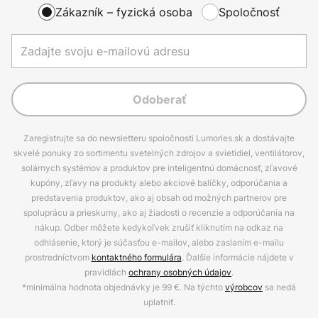
Zákazník – fyzická osoba
Spoločnosť
Odoberať
Zaregistrujte sa do newsletteru spoločnosti Lumories.sk a dostávajte
skvelé ponuky zo sortimentu svetelných zdrojov a svietidiel, ventilátorov,
solárnych systémov a produktov pre inteligentnú domácnosť, zľavové
kupóny, zľavy na produkty alebo akciové balíčky, odporúčania a
predstavenia produktov, ako aj obsah od možných partnerov pre
spoluprácu a prieskumy, ako aj žiadosti o recenzie a odporúčania na
nákup. Odber môžete kedykoľvek zrušiť kliknutím na odkaz na
odhlásenie, ktorý je súčasťou e-mailov, alebo zaslaním e-mailu
prostredníctvom
kontaktného formulára
. Ďalšie informácie nájdete v
pravidlách
ochrany osobných údajov
.
*minimálna hodnota objednávky je 99 €. Na týchto
výrobcov
sa nedá
uplatniť.