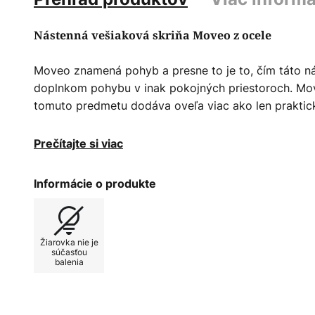
Nástenná vešiaková skriňa Moveo z ocele
Moveo znamená pohyb a presne to je to, čím táto ná
doplnkom pohybu v inak pokojných priestoroch. Mo
tomuto predmetu dodáva oveľa viac ako len praktick
Nástenná vešiaková skriňa Moveo vyzerá ako malé vl
Prečítajte si viac
po stene, a dodáva miestnosti veselú, ale sofistiko
výlučne z ocele a unesie až 25 kilogramov.
Informácie o produkte
Informácie o produkte: Vyrobené zo 100 % ocele. Ma
montážneho materiálu.
Žiarovka nie je
súčasťou
balenia
Pokyny na údržbu: Na odstránenie nečistôt a prachu
vlažnou vodou a jemným čistiacim prostriedkom. V p
mäkkou suchou handričkou. Vyhnite sa škrabaniu dr