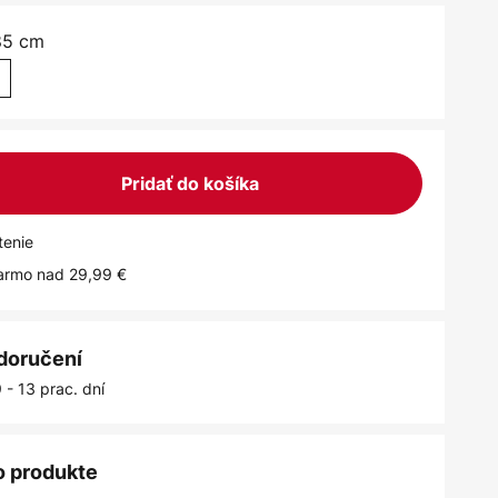
85 cm
Pridať do košíka
tenie
armo nad 29,99 €
 doručení
 - 13 prac. dní
o produkte