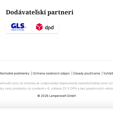
Dodávateľskí partneri
Obchodné podmienky
Ochrana osobných údajov
Zásady používania
Vyhláš
iarknuté ceny na lumories.sk zodpovedajú doporučenej maloobchodnej cene výr
tky ceny produktov sú uvedené v €, vrátane 23 % DPH a bez prepravných nákla
© 2026 Lampenwelt GmbH