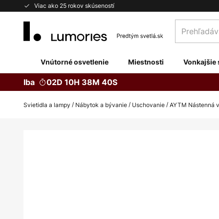
Skip
Viac ako 25 rokov skúseností
to
Prehľadávaj
Content
obchod
tu...
Vnútorné osvetlenie
Miestnosti
Vonkajšie 
Iba
02D 10H 38M 39S
Svietidla a lampy
Nábytok a bývanie
Uschovanie
AYTM Nástenná veš
Preskočiť
na
koniec
galérie
obrázkov