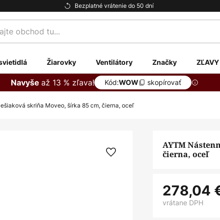
Bezplatné vrátenie do 50 dní
te
svietidlá
Žiarovky
Ventilátory
Značky
ZĽAVY
až 13 % zľava!
Navyše
Kód:
skopírovať
WOW
iaková skriňa Moveo, šírka 85 cm, čierna, oceľ
AYTM Nástenná
čierna, oceľ
278,04 
vrátane DPH