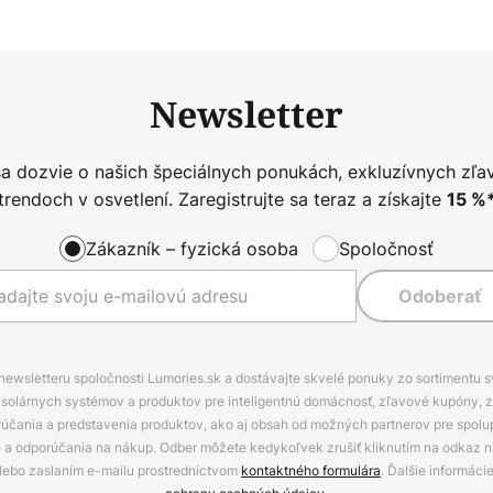
Newsletter
sa dozvie o našich špeciálnych ponukách, exkluzívnych zľa
trendoch v osvetlení. Zaregistrujte sa teraz a získajte
15
%
Zákazník – fyzická osoba
Spoločnosť
Odoberať
 newsletteru spoločnosti Lumories.sk a dostávajte skvelé ponuky zo sortimentu 
ov, solárnych systémov a produktov pre inteligentnú domácnosť, zľavové kupóny, 
rúčania a predstavenia produktov, ako aj obsah od možných partnerov pre spolu
ie a odporúčania na nákup. Odber môžete kedykoľvek zrušiť kliknutím na odkaz na
alebo zaslaním e-mailu prostredníctvom
kontaktného formulára
. Ďalšie informáci