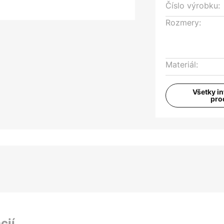
Číslo výrobku:
Rozmery:
Materiál:
Všetky i
pro
cií