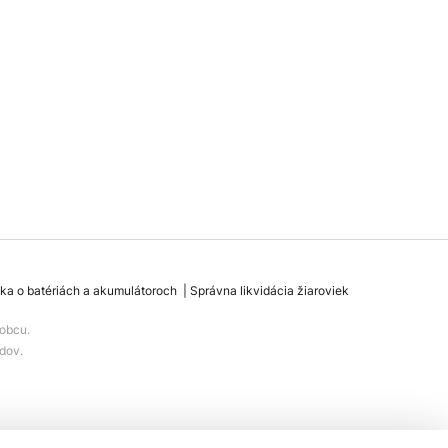
ka o batériách a akumulátoroch
Správna likvidácia žiaroviek
obcu.
dov.