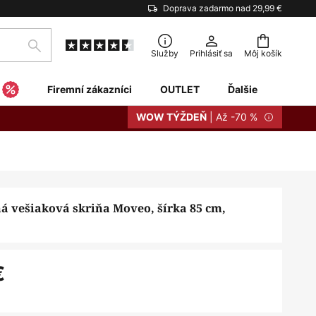
Doprava zadarmo nad 29,99 €
Hľadať
Služby
Prihlásiť sa
Môj košík
Firemní zákazníci
OUTLET
Ďalšie
| Až -70 %
WOW TÝŽDEŇ
 vešiaková skriňa Moveo, šírka 85 cm,
€