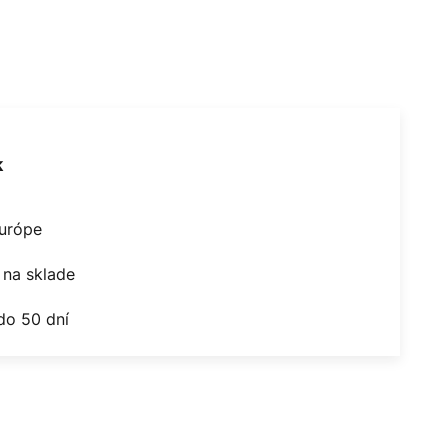
k
Európe
na sklade
do 50 dní