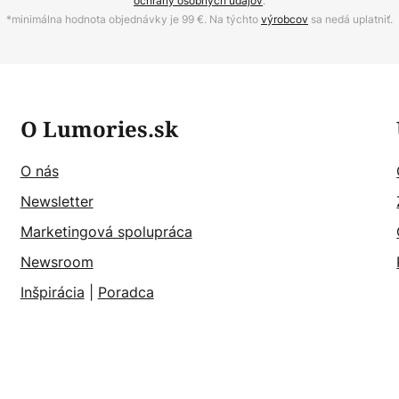
ochrany osobných údajov
.
*minimálna hodnota objednávky je 99 €. Na týchto
výrobcov
sa nedá uplatniť.
O Lumories.sk
O nás
Newsletter
Marketingová spolupráca
Newsroom
Inšpirácia
|
Poradca