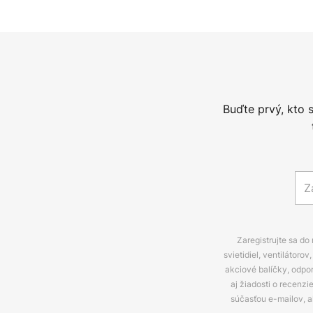
Buďte prvý, kto 
Zaregistrujte sa do
svietidiel, ventilátor
akciové balíčky, odpo
aj žiadosti o recenz
súčasťou e-mailov, 