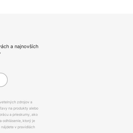
vách a najnovších
*
svetelných zdrojov a
zľavy na produkty alebo
prácu a prieskumy, ako
 odhlásenie, ktorý je
e nájdete v pravidlách