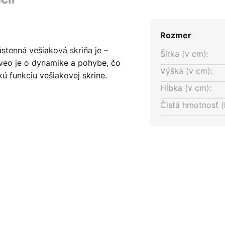
Rozmer
stenná vešiaková skriňa je –
Šírka (v cm):
veo je o dynamike a pohybe, čo
Výška (v cm):
ú funkciu vešiakovej skrine.
Hĺbka (v cm):
ny, ktoré sa valia a pohybujú
Čistá hmotnosť (
vanú osobnosť. Je vyrobená
x. nosnosť 25 kg. Vrátane
 použite vlhkú handričku s
rípade potreby utrite výrobok
snou handričkou, ktorá by mohla