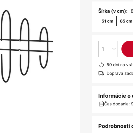
Šírka (v cm):
51 cm
85 cm
1
50 dní na vrá
Doprava zad
Informácie o
Čas dodania: 9
Podrobnosti 