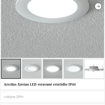
Preskočiť
Arcchio Xavian LED vstavané svietidlo IP44
na
začiatok
vrátane DPH
galérie