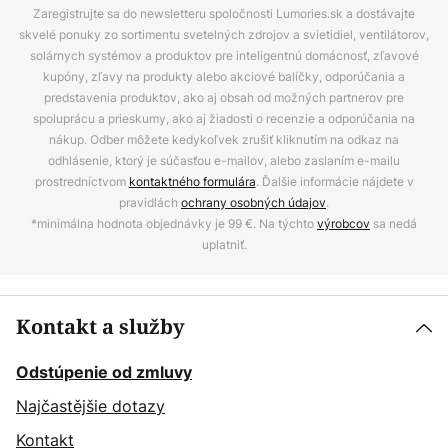
Zaregistrujte sa do newsletteru spoločnosti Lumories.sk a dostávajte
skvelé ponuky zo sortimentu svetelných zdrojov a svietidiel, ventilátorov,
solárnych systémov a produktov pre inteligentnú domácnosť, zľavové
kupóny, zľavy na produkty alebo akciové balíčky, odporúčania a
predstavenia produktov, ako aj obsah od možných partnerov pre
spoluprácu a prieskumy, ako aj žiadosti o recenzie a odporúčania na
nákup. Odber môžete kedykoľvek zrušiť kliknutím na odkaz na
odhlásenie, ktorý je súčasťou e-mailov, alebo zaslaním e-mailu
prostredníctvom
kontaktného formulára
. Ďalšie informácie nájdete v
pravidlách
ochrany osobných údajov
.
*minimálna hodnota objednávky je 99 €. Na týchto
výrobcov
sa nedá
uplatniť.
Kontakt a služby
Odstúpenie od zmluvy
Najčastějšie dotazy
Kontakt