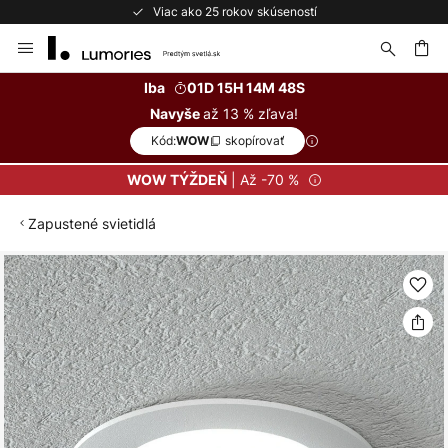
Viac ako 25 rokov skúseností
Skip
to
Content
ať
Iba
01D 15H 14M 48S
až 13 % zľava!
Navyše
Kód:
skopírovať
WOW
| Až -70 %
WOW TÝŽDEŇ
Zapustené svietidlá
Preskočiť
na
koniec
galérie
obrázkov