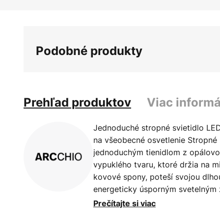
Preskočiť
na
začiatok
galérie
Podobné produkty
obrázkov
Prehľad produktov
Viac informá
Jednoduché stropné svietidlo LED
na všeobecné osvetlenie Stropné s
jednoduchým tienidlom z opálovo 
vypuklého tvaru, ktoré držia na 
kovové spony, poteší svojou dlho
energeticky úsporným svetelným 
energie vo farbe svetla teplá bie
Prečítajte si viac
osvetlenie okolia alebo priestoru.