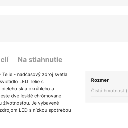
cií
Na stiahnutie
 Telie - nadčasový zdroj svetla
Rozmer
vietidlo LED Telie s
bieleho skla okrúhleho a
Čistá hmotnosť (
mieste dve lesklé chrómované
u životnosťou. Je vybavené
zdrojom LED s nízkou spotrebou
la a poskytuje atmosférické
 Telie sa dá kombinovať s