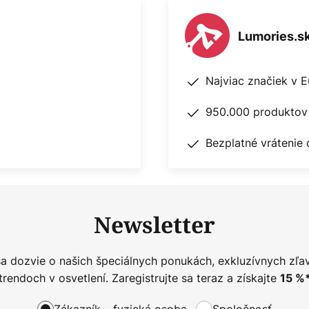
Lumories.s
Najviac značiek v 
950.000 produktov 
Bezplatné vrátenie 
Newsletter
sa dozvie o našich špeciálnych ponukách, exkluzívnych zľa
trendoch v osvetlení. Zaregistrujte sa teraz a získajte
15
%
Zákazník – fyzická osoba
Spoločnosť