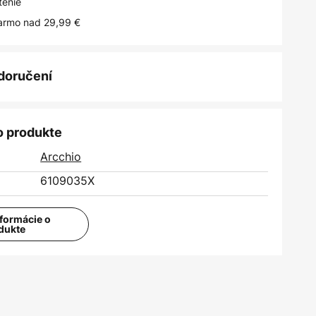
tenie
armo nad 29,99 €
 doručení
o produkte
Arcchio
6109035X
nformácie o
dukte