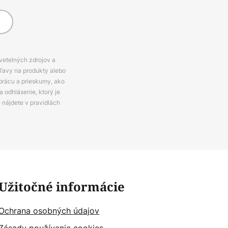
svetelných zdrojov a
zľavy na produkty alebo
prácu a prieskumy, ako
 odhlásenie, ktorý je
e nájdete v pravidlách
Užitočné informácie
Ochrana osobných údajov