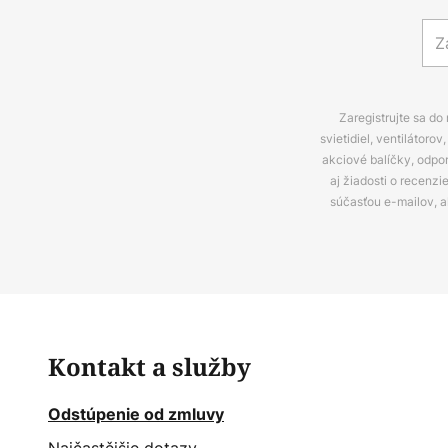
Zaregistrujte sa do
svietidiel, ventilátor
akciové balíčky, odpo
aj žiadosti o recenz
súčasťou e-mailov, 
Kontakt a služby
Odstúpenie od zmluvy