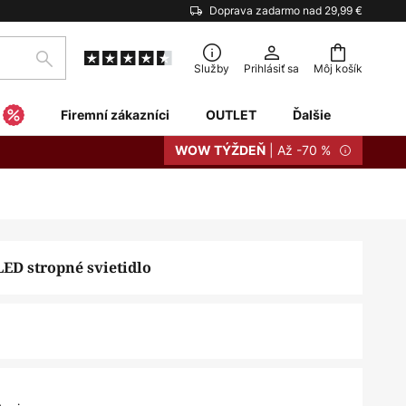
Doprava zadarmo nad 29,99 €
Hľadať
Služby
Prihlásiť sa
Môj košík
Firemní zákazníci
OUTLET
Ďalšie
| Až -70 %
WOW TÝŽDEŇ
LED stropné svietidlo