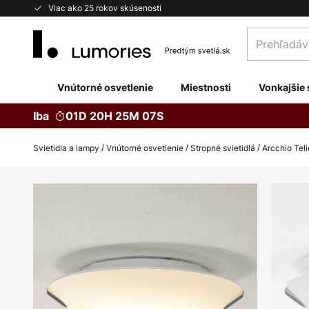
Skip
Viac ako 25 rokov skúseností
to
Prehľadávaj
Content
obchod
tu...
Vnútorné osvetlenie
Miestnosti
Vonkajšie 
Iba
01D 20H 25M 06S
Svietidla a lampy
Vnútorné osvetlenie
Stropné svietidlá
Arcchio Teli
Preskočiť
na
koniec
galérie
obrázkov