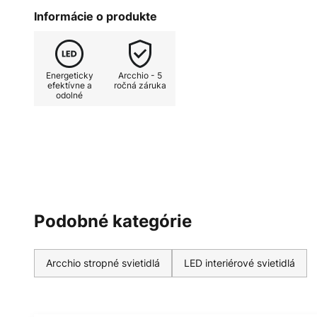
nespočetnými štýlmi nábytku - pr
Informácie o produkte
Energeticky
Arcchio - 5
efektívne a
ročná záruka
odolné
Podobné kategórie
Arcchio stropné svietidlá
LED interiérové svietidlá