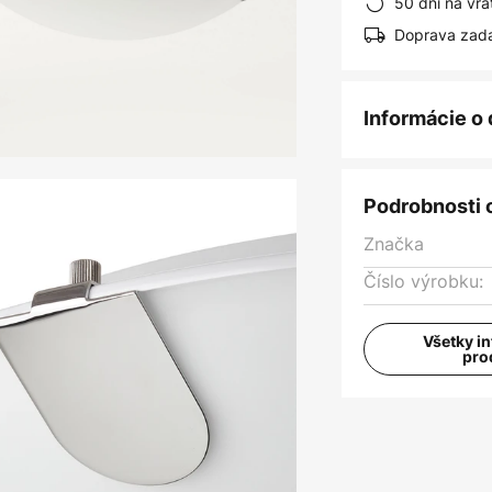
50 dní na vrá
Doprava zad
Informácie o
Podrobnosti 
Značka
Číslo výrobku:
Všetky i
pro