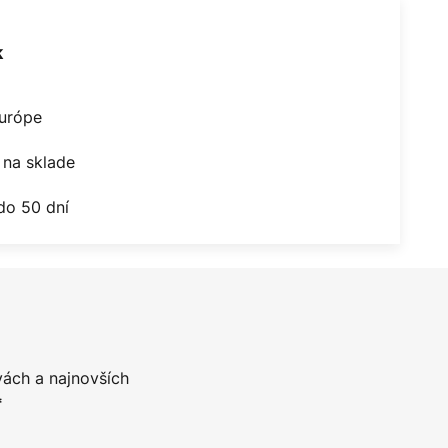
k
Európe
na sklade
do 50 dní
vách a najnovších
*