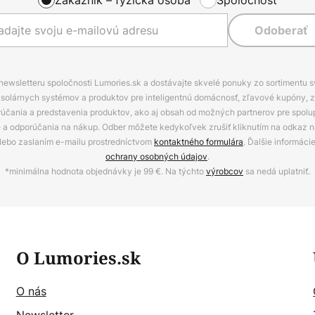
Odoberať
 newsletteru spoločnosti Lumories.sk a dostávajte skvelé ponuky zo sortimentu 
ov, solárnych systémov a produktov pre inteligentnú domácnosť, zľavové kupóny, 
rúčania a predstavenia produktov, ako aj obsah od možných partnerov pre spolu
ie a odporúčania na nákup. Odber môžete kedykoľvek zrušiť kliknutím na odkaz na
alebo zaslaním e-mailu prostredníctvom
kontaktného formulára
. Ďalšie informáci
ochrany osobných údajov
.
*minimálna hodnota objednávky je 99 €. Na týchto
výrobcov
sa nedá uplatniť.
O Lumories.sk
O nás