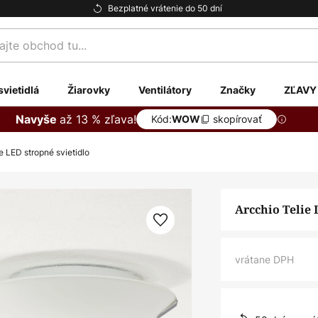
Bezplatné vrátenie do 50 dní
te
svietidlá
Žiarovky
Ventilátory
Značky
ZĽAVY
až 13 % zľava!
Navyše
Kód:
skopírovať
WOW
e LED stropné svietidlo
Arcchio Telie 
vrátane DPH