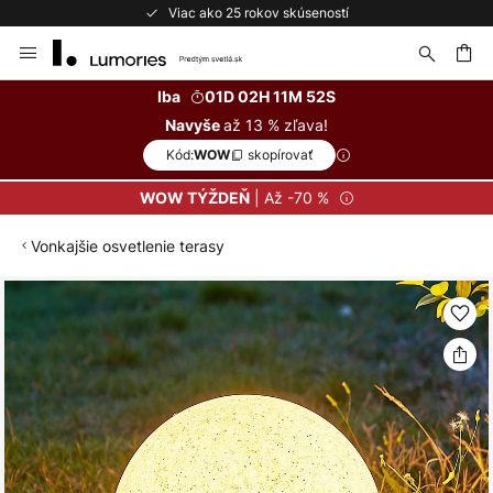
Viac ako 25 rokov skúseností
Skip
to
Content
ať
Iba
01D 02H 11M 51S
až 13 % zľava!
Navyše
Kód:
skopírovať
WOW
| Až -70 %
WOW TÝŽDEŇ
Vonkajšie osvetlenie terasy
Preskočiť
na
koniec
galérie
obrázkov