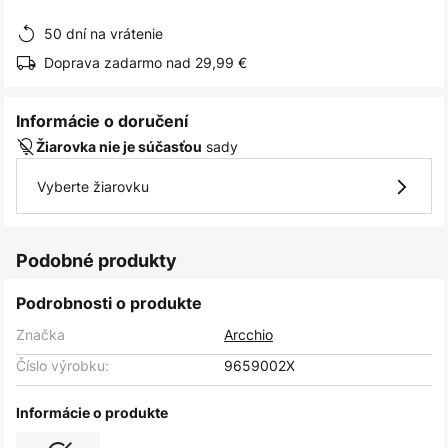
obrázkov
50 dní na vrátenie
Doprava zadarmo nad 29,99 €
Informácie o doručení
sady
Žiarovka nie je súčasťou
Vyberte žiarovku
Podobné produkty
Podrobnosti o produkte
Značka
Arcchio
Číslo výrobku:
9659002X
Informácie o produkte