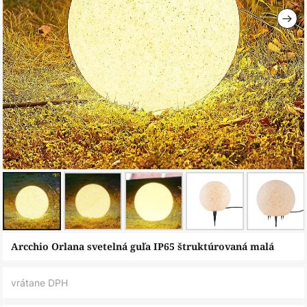
Preskočiť
Arcchio Orlana svetelná guľa IP65 štruktúrovaná malá
na
začiatok
vrátane DPH
galérie