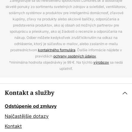
Zaregistrujte sa do newsletteru spoločnosti Lumories.sk a dostávajte
skvelé ponuky zo sortimentu svetelných zdrojov a svietidiel, ventilátorov,
solárnych systémov a produktov pre inteligentnú domácnosť, zľavové
kupóny, zľavy na produkty alebo akciové balíčky, odporúčania a
predstavenia produktov, ako aj obsah od možných partnerov pre
spoluprácu a prieskumy, ako aj žiadosti o recenzie a odporúčania na
nákup. Odber môžete kedykoľvek zrušiť kliknutím na odkaz na
odhlásenie, ktorý je súčasťou e-mailov, alebo zaslaním e-mailu
prostredníctvom
kontaktného formulára
. Ďalšie informácie nájdete v
pravidlách
ochrany osobných údajov
.
*minimálna hodnota objednávky je 99 €. Na týchto
výrobcov
sa nedá
uplatniť.
Kontakt a služby
Odstúpenie od zmluvy
Najčastějšie dotazy
Kontakt