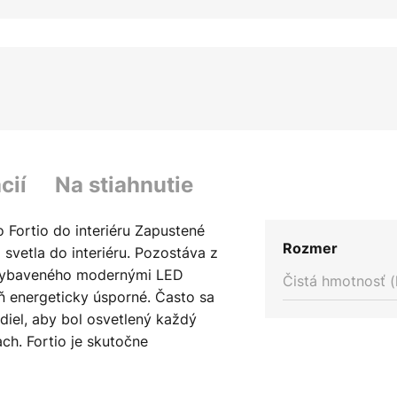
cií
Na stiahnutie
Fortio do interiéru Zapustené
Rozmer
 svetla do interiéru. Pozostáva z
 vybaveného modernými LED
Čistá hmotnosť (
ň energeticky úsporné. Často sa
idiel, aby bol osvetlený každý
ach. Fortio je skutočne
adné bodové svietidlo sa dá
rediu a dá sa použiť aj v