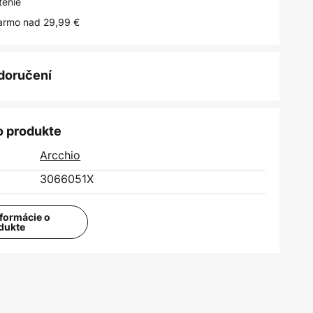
tenie
armo nad 29,99 €
 doručení
o produkte
Arcchio
3066051X
nformácie o
dukte