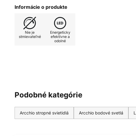
komerčných priestoroch. Zodpove
Informácie o produkte
objednať samostatne prostredníct
vlastnosti - teplá biela teplota f
stmievania pomocou externého st
Nie je
Energeticky
koncovej hrane) - efektívny uhol v
stmievateľné
efektívne a
odolné
so štýlovou povrchovou úpravou
Podobné kategórie
Arcchio stropné svietidlá
Arcchio bodové svetlá
L