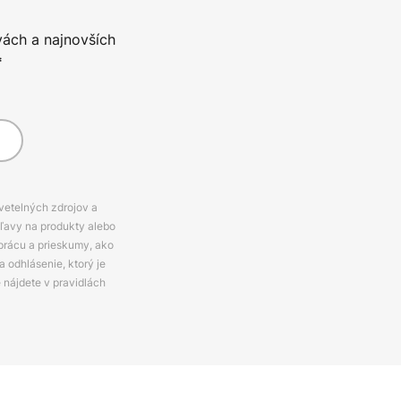
vách a najnovších
*
svetelných zdrojov a
zľavy na produkty alebo
prácu a prieskumy, ako
 odhlásenie, ktorý je
e nájdete v pravidlách