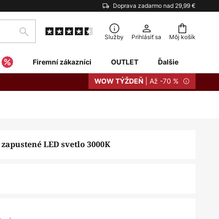
Doprava zadarmo nad 29,99 €
Hľadať
Služby
Prihlásiť sa
Môj košík
Firemní zákazníci
OUTLET
Ďalšie
| Až -70 %
WOW TÝŽDEŇ
o zapustené LED svetlo 3000K