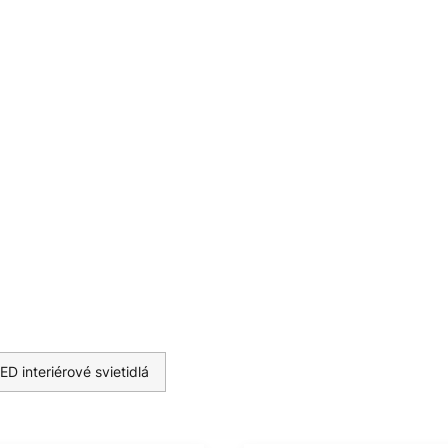
dajúci ovládač je možné
vom príslušenstva. Špeciálne
arby (3 000 K) - možnosť
mievača (fázový stmievač na
yžarovania - tlakovo liaty hliník
ED interiérové svietidlá