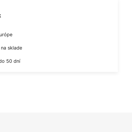
k
Európe
na sklade
do 50 dní