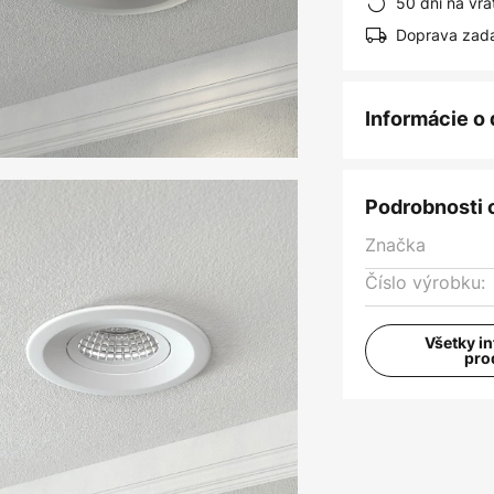
50 dní na vrá
Doprava zad
Informácie o
Podrobnosti 
Značka
Číslo výrobku:
Všetky i
pro