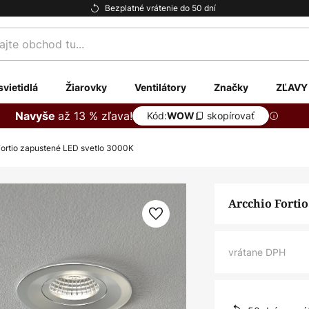
Bezplatné vrátenie do 50 dní
te
svietidlá
Žiarovky
Ventilátory
Značky
ZĽAVY
až 13 % zľava!
Navyše
Kód:
skopírovať
WOW
Fortio zapustené LED svetlo 3000K
Arcchio Forti
vrátane DPH