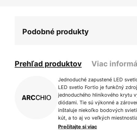
Preskočiť
na
začiatok
galérie
Podobné produkty
obrázkov
Prehľad produktov
Viac informá
Jednoduché zapustené LED svetlo 
LED svetlo Fortio je funkčný zdroj
jednoduchého hliníkového krytu
diódami. Tie sú výkonné a zárove
inštaluje niekoľko bodových sviet
kút, a to aj vo veľkých miestnosti
všestranný, pretože takéto nenáp
Prečítajte si viac
prispôsobiť takmer každému prost