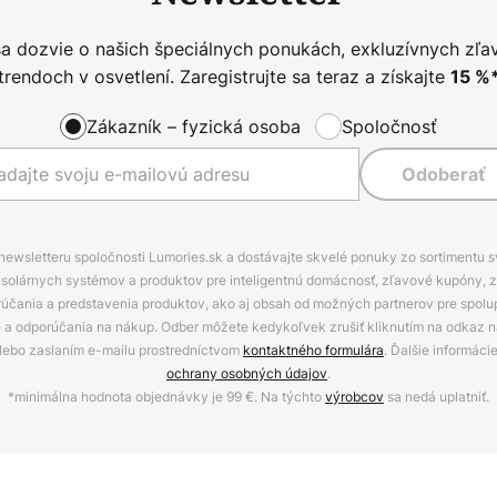
sa dozvie o našich špeciálnych ponukách, exkluzívnych zľa
trendoch v osvetlení. Zaregistrujte sa teraz a získajte
15
%
Zákazník – fyzická osoba
Spoločnosť
Odoberať
 newsletteru spoločnosti Lumories.sk a dostávajte skvelé ponuky zo sortimentu 
ov, solárnych systémov a produktov pre inteligentnú domácnosť, zľavové kupóny, 
rúčania a predstavenia produktov, ako aj obsah od možných partnerov pre spolu
ie a odporúčania na nákup. Odber môžete kedykoľvek zrušiť kliknutím na odkaz na
alebo zaslaním e-mailu prostredníctvom
kontaktného formulára
. Ďalšie informáci
ochrany osobných údajov
.
*minimálna hodnota objednávky je 99 €. Na týchto
výrobcov
sa nedá uplatniť.