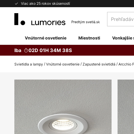
Skip
Viac ako 25 rokov skúseností
to
Prehľadávaj
Content
obchod
tu...
Vnútorné osvetlenie
Miestnosti
Vonkajšie 
Iba
02D 01H 34M 37S
Svietidla a lampy
Vnútorné osvetlenie
Zapustené svietidlá
Arcchio 
Preskočiť
na
koniec
galérie
obrázkov