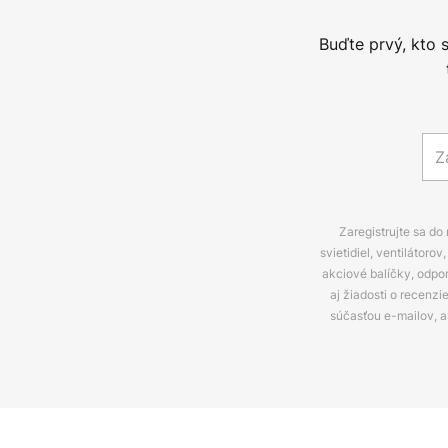
Buďte prvý, kto 
Zaregistrujte sa do
svietidiel, ventilátor
akciové balíčky, odpo
aj žiadosti o recenz
súčasťou e-mailov, 