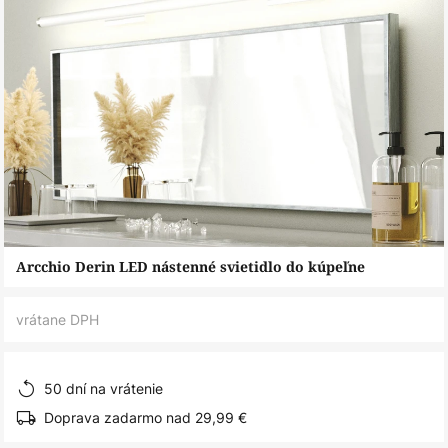
Preskočiť
Arcchio Derin LED nástenné svietidlo do kúpeľne
na
začiatok
vrátane DPH
galérie
obrázkov
50 dní na vrátenie
Doprava zadarmo nad 29,99 €