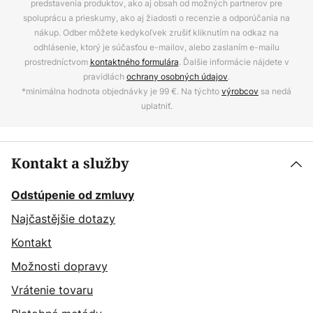
predstavenia produktov, ako aj obsah od možných partnerov pre
spoluprácu a prieskumy, ako aj žiadosti o recenzie a odporúčania na
nákup. Odber môžete kedykoľvek zrušiť kliknutím na odkaz na
odhlásenie, ktorý je súčasťou e-mailov, alebo zaslaním e-mailu
prostredníctvom
kontaktného formulára
. Ďalšie informácie nájdete v
pravidlách
ochrany osobných údajov
.
*minimálna hodnota objednávky je 99 €. Na týchto
výrobcov
sa nedá
uplatniť.
Kontakt a služby
Odstúpenie od zmluvy
Najčastějšie dotazy
Kontakt
Možnosti dopravy
Vrátenie tovaru