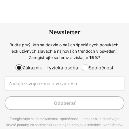
Newsletter
Buďte prvý, kto sa dozvie o našich špeciálnych ponukách,
exkluzívnych zľavách a najnovších trendoch v osvetlení.
Zaregistrujte sa teraz a získajte
15
%*
Zákazník – fyzická osoba
Spoločnosť
Odoberať
Zaregistrujte sa do newsletteru spoločnosti Lumories.sk a dostávajte
skvelé ponuky zo sortimentu svetelných zdrojov a svietidiel, ventilátorov,