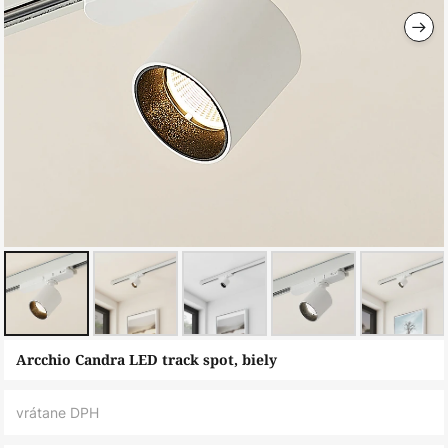
Preskočiť
Arcchio Candra LED track spot, biely
na
začiatok
vrátane DPH
galérie