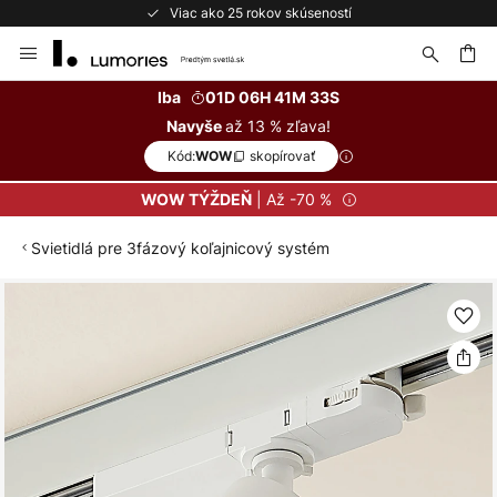
Viac ako 25 rokov skúseností
Skip
to
Content
ať
Iba
01D 06H 41M 33S
až 13 % zľava!
Navyše
Kód:
skopírovať
WOW
| Až -70 %
WOW TÝŽDEŇ
Svietidlá pre 3fázový koľajnicový systém
Preskočiť
na
koniec
galérie
obrázkov