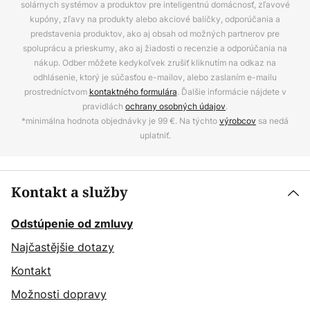
solárnych systémov a produktov pre inteligentnú domácnosť, zľavové
kupóny, zľavy na produkty alebo akciové balíčky, odporúčania a
predstavenia produktov, ako aj obsah od možných partnerov pre
spoluprácu a prieskumy, ako aj žiadosti o recenzie a odporúčania na
nákup. Odber môžete kedykoľvek zrušiť kliknutím na odkaz na
odhlásenie, ktorý je súčasťou e-mailov, alebo zaslaním e-mailu
prostredníctvom
kontaktného formulára
. Ďalšie informácie nájdete v
pravidlách
ochrany osobných údajov
.
*minimálna hodnota objednávky je 99 €. Na týchto
výrobcov
sa nedá
uplatniť.
Kontakt a služby
Odstúpenie od zmluvy
Najčastějšie dotazy
Kontakt
Možnosti dopravy