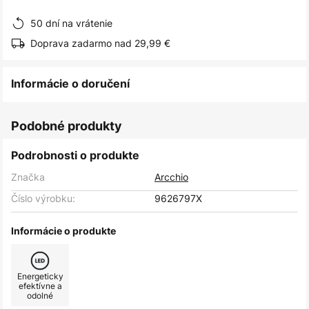
obrázkov
50 dní na vrátenie
Doprava zadarmo nad 29,99 €
Informácie o doručení
Podobné produkty
Podrobnosti o produkte
Značka
Arcchio
Číslo výrobku:
9626797X
Informácie o produkte
Energeticky
efektívne a
odolné