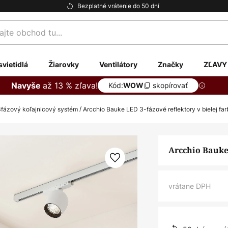
Bezplatné vrátenie do 50 dní
te
svietidlá
Žiarovky
Ventilátory
Značky
ZĽAVY
až 13 % zľava!
Navyše
Kód:
skopírovať
WOW
 3fázový koľajnicový systém
Arcchio Bauke LED 3-fázové reflektory v bielej far
Arcchio Bauke 
vrátane DPH