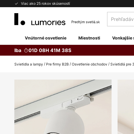
Skip
Viac ako 25 rokov skúseností
to
Prehľadávaj
Content
obchod
tu...
Vnútorné osvetlenie
Miestnosti
Vonkajšie 
Iba
01D 08H 41M 37S
Svietidla a lampy
Pre firmy B2B
Osvetlenie obchodov
Svietidlá pre
Preskočiť
na
koniec
galérie
obrázkov