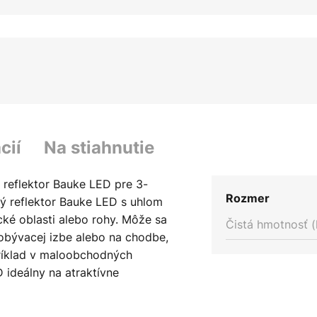
cií
Na stiahnutie
y reflektor Bauke LED pre 3-
Rozmer
ý reflektor Bauke LED s uhlom
cké oblasti alebo rohy. Môže sa
Čistá hmotnosť (
 obývacej izbe alebo na chodbe,
ríklad v maloobchodných
D ideálny na atraktívne
v, pričom mu dokonale pomáha
CRI > 90).