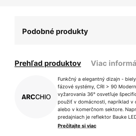
Preskočiť
na
začiatok
galérie
Podobné produkty
obrázkov
Prehľad produktov
Viac informá
Funkčný a elegantný dizajn - biel
fázové systémy, CRI > 90 Modern
vyžarovania 36° osvetľuje špecifi
použiť v domácnosti, napríklad v
alebo v komerčnom sektore. Nap
predajniach je reflektor Bauke LE
osvetlenie vystavených produkto
Prečítajte si viac
vysoké podanie farieb LED diód (