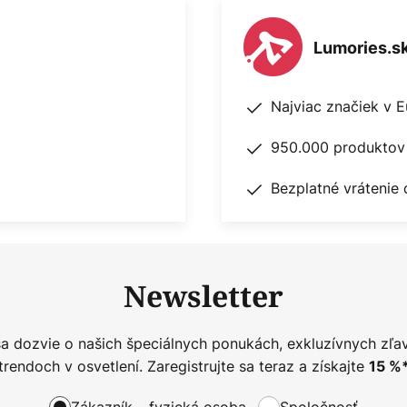
Lumories.s
Najviac značiek v 
950.000 produktov 
Bezplatné vrátenie 
Newsletter
sa dozvie o našich špeciálnych ponukách, exkluzívnych zľa
trendoch v osvetlení. Zaregistrujte sa teraz a získajte
15
%
Zákazník – fyzická osoba
Spoločnosť