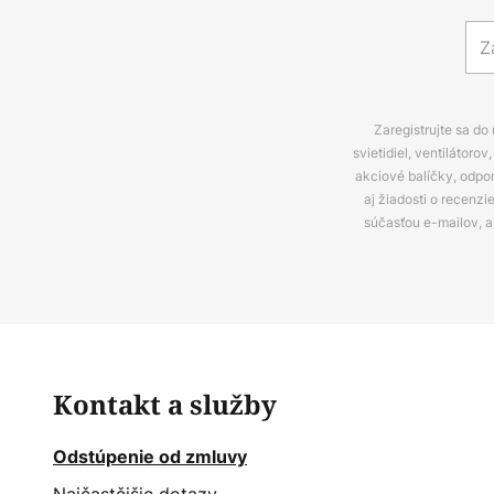
Zaregistrujte sa do
svietidiel, ventilátor
akciové balíčky, odpo
aj žiadosti o recenz
súčasťou e-mailov, 
Kontakt a služby
Odstúpenie od zmluvy