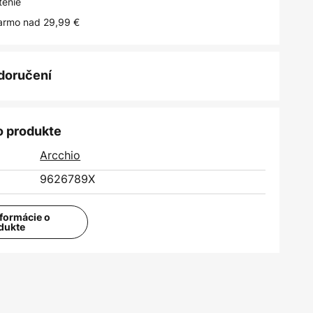
tenie
armo nad 29,99 €
 doručení
o produkte
Arcchio
9626789X
nformácie o
dukte