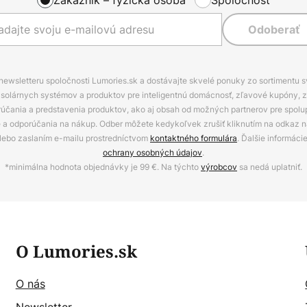
Odoberať
 newsletteru spoločnosti Lumories.sk a dostávajte skvelé ponuky zo sortimentu 
ov, solárnych systémov a produktov pre inteligentnú domácnosť, zľavové kupóny, 
rúčania a predstavenia produktov, ako aj obsah od možných partnerov pre spolu
ie a odporúčania na nákup. Odber môžete kedykoľvek zrušiť kliknutím na odkaz na
alebo zaslaním e-mailu prostredníctvom
kontaktného formulára
. Ďalšie informáci
ochrany osobných údajov
.
*minimálna hodnota objednávky je 99 €. Na týchto
výrobcov
sa nedá uplatniť.
O Lumories.sk
O nás