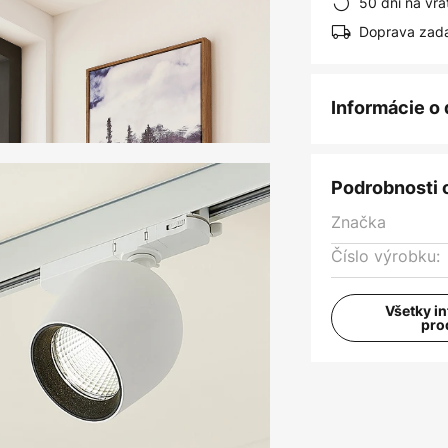
50 dní na vrá
Doprava zad
Informácie o
Podrobnosti 
Značka
Číslo výrobku:
Všetky i
pro