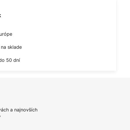
k
Európe
na sklade
do 50 dní
vách a najnovších
*