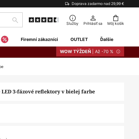
Doprava zadarmo nad 29,99 €
Hľadať
Služby
Prihlásiť sa
Môj košík
Firemní zákazníci
OUTLET
Ďalšie
| Až -70 %
WOW TÝŽDEŇ
be
LED 3-fázové reflektory v bielej farbe