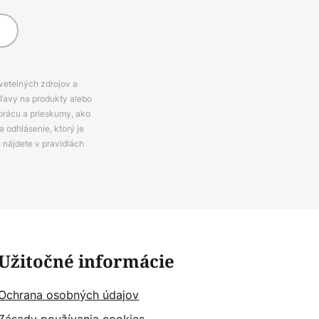
svetelných zdrojov a
zľavy na produkty alebo
prácu a prieskumy, ako
 odhlásenie, ktorý je
e nájdete v pravidlách
Užitočné informácie
Ochrana osobných údajov