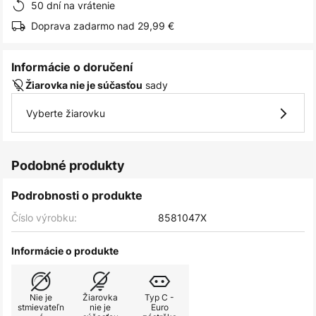
50 dní na vrátenie
Doprava zadarmo nad 29,99 €
Informácie o doručení
sady
Žiarovka nie je súčasťou
Vyberte žiarovku
Podobné produkty
Podrobnosti o produkte
Číslo výrobku:
8581047X
Informácie o produkte
Nie je
Žiarovka
Typ C -
stmievateľn
nie je
Euro