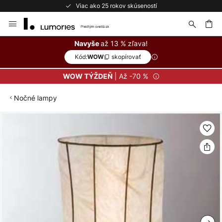
Viac ako 25 rokov skúseností
Skip
to
Content
ať
až 13 % zľava!
Navyše
Kód:
skopírovať
WOW
| Až -70 %
WOW TÝŽDEŇ
Nočné lampy
Preskočiť
na
koniec
galérie
obrázkov