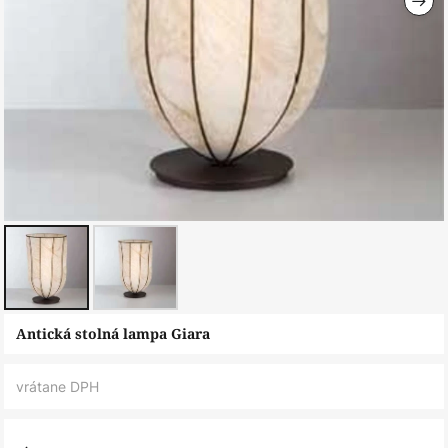
Preskočiť
Antická stolná lampa Giara
na
začiatok
vrátane DPH
galérie
obrázkov