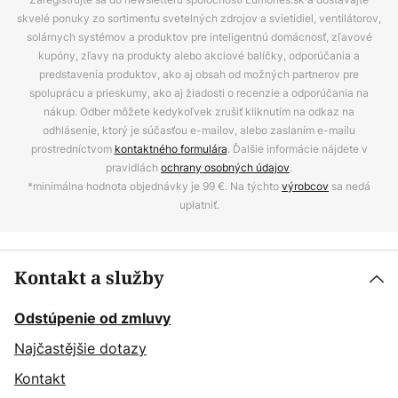
skvelé ponuky zo sortimentu svetelných zdrojov a svietidiel, ventilátorov,
solárnych systémov a produktov pre inteligentnú domácnosť, zľavové
kupóny, zľavy na produkty alebo akciové balíčky, odporúčania a
predstavenia produktov, ako aj obsah od možných partnerov pre
spoluprácu a prieskumy, ako aj žiadosti o recenzie a odporúčania na
nákup. Odber môžete kedykoľvek zrušiť kliknutím na odkaz na
odhlásenie, ktorý je súčasťou e-mailov, alebo zaslaním e-mailu
prostredníctvom
kontaktného formulára
. Ďalšie informácie nájdete v
pravidlách
ochrany osobných údajov
.
*minimálna hodnota objednávky je 99 €. Na týchto
výrobcov
sa nedá
uplatniť.
Kontakt a služby
Odstúpenie od zmluvy
Najčastějšie dotazy
Kontakt