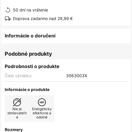
obrázkov
50 dní na vrátenie
Doprava zadarmo nad 29,99 €
Informácie o doručení
Podobné produkty
Podrobnosti o produkte
Číslo výrobku:
3063003X
Informácie o produkte
Nie je
Energeticky
stmievateľn
efektívne a
é
odolné
Rozmery