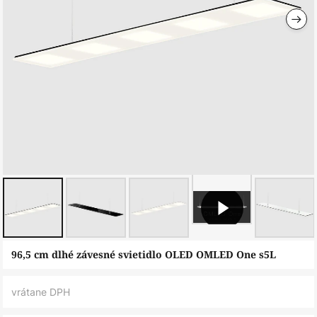
Preskočiť
96,5 cm dlhé závesné svietidlo OLED OMLED One s5L
na
začiatok
vrátane DPH
galérie