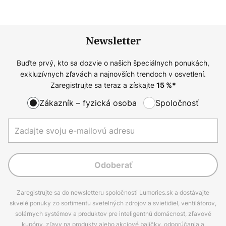
Newsletter
Buďte prvý, kto sa dozvie o našich špeciálnych ponukách,
exkluzívnych zľavách a najnovších trendoch v osvetlení.
Zaregistrujte sa teraz a získajte
15
%*
Zákazník – fyzická osoba
Spoločnosť
Odoberať
Zaregistrujte sa do newsletteru spoločnosti Lumories.sk a dostávajte
skvelé ponuky zo sortimentu svetelných zdrojov a svietidiel, ventilátorov,
solárnych systémov a produktov pre inteligentnú domácnosť, zľavové
kupóny, zľavy na produkty alebo akciové balíčky, odporúčania a