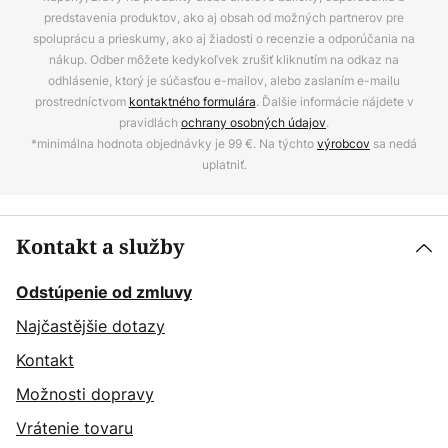
predstavenia produktov, ako aj obsah od možných partnerov pre
spoluprácu a prieskumy, ako aj žiadosti o recenzie a odporúčania na
nákup. Odber môžete kedykoľvek zrušiť kliknutím na odkaz na
odhlásenie, ktorý je súčasťou e-mailov, alebo zaslaním e-mailu
prostredníctvom
kontaktného formulára
. Ďalšie informácie nájdete v
pravidlách
ochrany osobných údajov
.
*minimálna hodnota objednávky je 99 €. Na týchto
výrobcov
sa nedá
uplatniť.
Kontakt a služby
Odstúpenie od zmluvy
Najčastějšie dotazy
Kontakt
Možnosti dopravy
Vrátenie tovaru