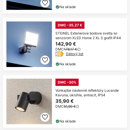
Na sklade
DMC -35,27 €
STEINEL Exterierove bodove svetla so
senzorom XLED Home 2 XL S grafit IP44
142,90 €
DMC
178,17 €
Dátový list
Na sklade
DMC -30%
Vonkajšie nástenné reflektory Lucande
Kavuna, okrúhle, antracit, IP54
35,90 €
DMC
51,90 €
Na sklade