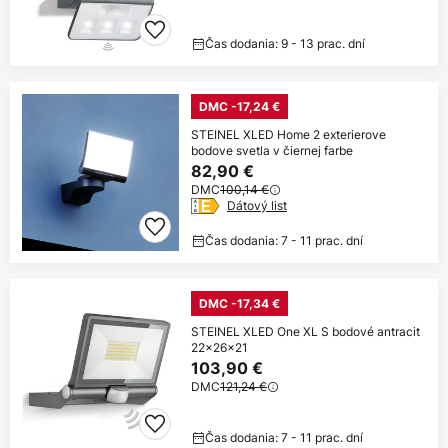
Čas dodania: 9 - 13 prac. dní
DMC -17,24 €
STEINEL XLED Home 2 exterierove
bodove svetla v čiernej farbe
82,90 €
DMC
100,14 €
Dátový list
Čas dodania: 7 - 11 prac. dní
DMC -17,34 €
STEINEL XLED One XL S bodové antracit
22x26x21
103,90 €
DMC
121,24 €
Čas dodania: 7 - 11 prac. dní