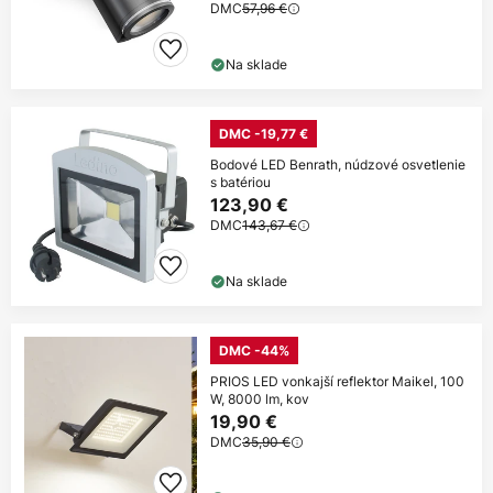
DMC
57,96 €
Na sklade
DMC -19,77 €
Bodové LED Benrath, núdzové osvetlenie
s batériou
123,90 €
DMC
143,67 €
Na sklade
DMC -44%
PRIOS LED vonkajší reflektor Maikel, 100
W, 8000 lm, kov
19,90 €
DMC
35,90 €