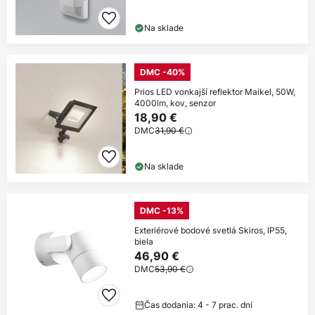
Na sklade
DMC -40%
Prios LED vonkajší reflektor Maikel, 50W,
4000lm, kov, senzor
18,90 €
DMC
31,90 €
Na sklade
DMC -13%
Exteriérové bodové svetlá Skiros, IP55,
biela
46,90 €
DMC
53,90 €
Čas dodania: 4 - 7 prac. dní