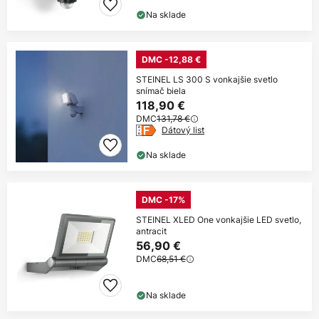
Na sklade
DMC -12,88 €
STEINEL LS 300 S vonkajšie svetlo
snímač biela
118,90 €
DMC
131,78 €
Dátový list
Na sklade
DMC -17%
STEINEL XLED One vonkajšie LED svetlo,
antracit
56,90 €
DMC
68,51 €
Na sklade