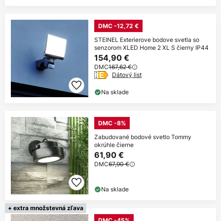
DMC -12,72 €
STEINEL Exterierove bodove svetla so
senzorom XLED Home 2 XL S čierny IP44
154,90 €
DMC
167,62 €
Dátový list
Na sklade
DMC -8%
Zabudované bodové svetlo Tommy
okrúhle čierne
61,90 €
DMC
67,90 €
Na sklade
+ extra množstevná zľava
DMC -45%