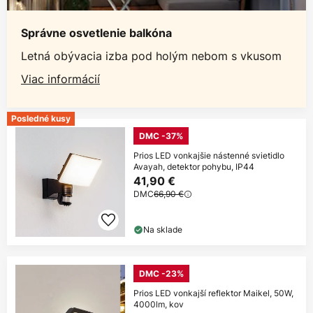
Správne osvetlenie balkóna
Letná obývacia izba pod holým nebom s vkusom
Viac informácií
Posledné kusy
DMC -37%
Prios LED vonkajšie nástenné svietidlo
Avayah, detektor pohybu, IP44
41,90 €
DMC
66,90 €
Na sklade
DMC -23%
Prios LED vonkajší reflektor Maikel, 50W,
4000lm, kov