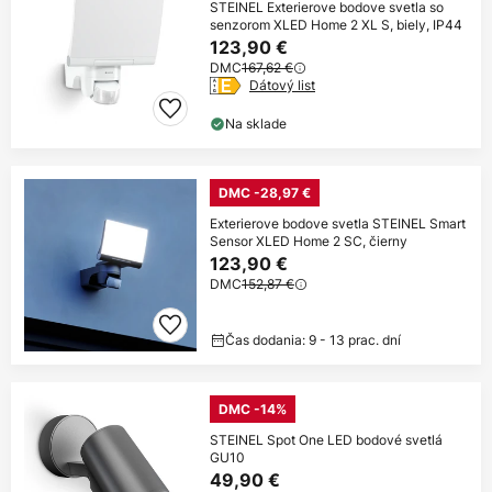
STEINEL Exterierove bodove svetla so
senzorom XLED Home 2 XL S, biely, IP44
123,90 €
DMC
167,62 €
Dátový list
Na sklade
DMC -28,97 €
Exterierove bodove svetla STEINEL Smart
Sensor XLED Home 2 SC, čierny
123,90 €
DMC
152,87 €
Čas dodania: 9 - 13 prac. dní
DMC -14%
STEINEL Spot One LED bodové svetlá
GU10
49,90 €