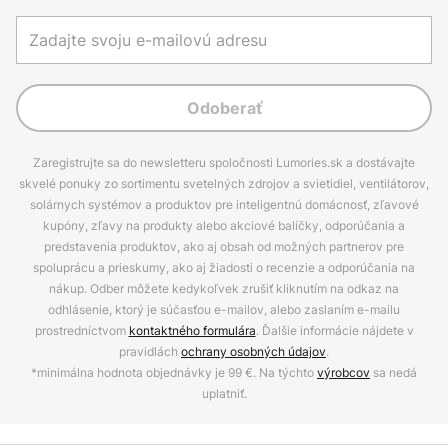
Odoberať
Zaregistrujte sa do newsletteru spoločnosti Lumories.sk a dostávajte
skvelé ponuky zo sortimentu svetelných zdrojov a svietidiel, ventilátorov,
solárnych systémov a produktov pre inteligentnú domácnosť, zľavové
kupóny, zľavy na produkty alebo akciové balíčky, odporúčania a
predstavenia produktov, ako aj obsah od možných partnerov pre
spoluprácu a prieskumy, ako aj žiadosti o recenzie a odporúčania na
nákup. Odber môžete kedykoľvek zrušiť kliknutím na odkaz na
odhlásenie, ktorý je súčasťou e-mailov, alebo zaslaním e-mailu
prostredníctvom
kontaktného formulára
. Ďalšie informácie nájdete v
pravidlách
ochrany osobných údajov
.
*minimálna hodnota objednávky je 99 €. Na týchto
výrobcov
sa nedá
uplatniť.