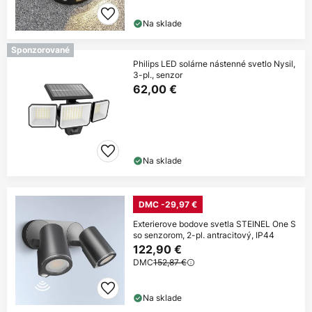
Na sklade
Sponzorované
Philips LED solárne nástenné svetlo Nysil,
3-pl., senzor
62,00 €
Na sklade
DMC -29,97 €
Exterierove bodove svetla STEINEL One S
so senzorom, 2-pl. antracitový, IP44
122,90 €
DMC
152,87 €
Na sklade