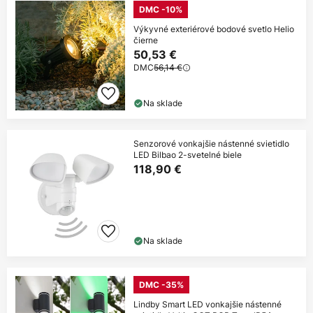
DMC -10%
Výkyvné exteriérové bodové svetlo Helio
čierne
50,53 €
DMC
56,14 €
Na sklade
Senzorové vonkajšie nástenné svietidlo
LED Bilbao 2-svetelné biele
118,90 €
Na sklade
DMC -35%
Lindby Smart LED vonkajšie nástenné