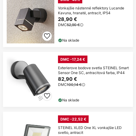
Vonkajšie nástenné reflektory Lucande
Kavuna, hranaté, antracit, IP54
28,90 €
DMC
52,90 €
Na sklade
DMC -17,24 €
Exterierove bodove svetla STEINEL Smart
Sensor One SC, antracitová farba, IP44
82,90 €
DMC
100,14 €
Na sklade
DMC -22,52 €
STEINEL XLED One XL vonkajšie LED
svetlo, antracit