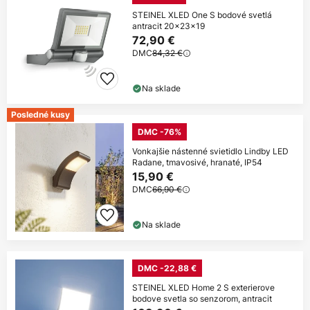
STEINEL XLED One S bodové svetlá
antracit 20x23x19
72,90 €
DMC
84,32 €
Na sklade
Posledné kusy
DMC -76%
Vonkajšie nástenné svietidlo Lindby LED
Radane, tmavosivé, hranaté, IP54
15,90 €
DMC
66,90 €
Na sklade
DMC -22,88 €
STEINEL XLED Home 2 S exterierove
bodove svetla so senzorom, antracit