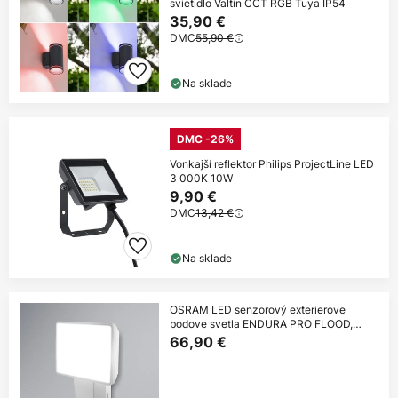
svietidlo Valtin CCT RGB Tuya IP54
35,90 €
DMC
55,90 €
Na sklade
DMC -26%
Vonkajší reflektor Philips ProjectLine LED
3 000K 10W
9,90 €
DMC
13,42 €
Na sklade
OSRAM LED senzorový exterierove
bodove svetla ENDURA PRO FLOOD,
biely, 15 W
66,90 €