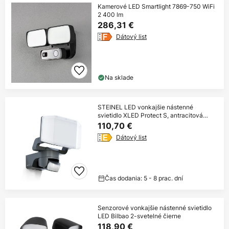
Kamerové LED Smartlight 7869-750 WiFi
2 400 lm
286,31 €
Dátový list
Na sklade
STEINEL LED vonkajšie nástenné
svietidlo XLED Protect S, antracitová
farba
110,70 €
Dátový list
Čas dodania: 5 - 8 prac. dní
Senzorové vonkajšie nástenné svietidlo
LED Bilbao 2-svetelné čierne
118,90 €