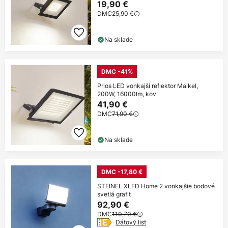
19,90 €
DMC
25,90 €
Na sklade
DMC -41%
Prios LED vonkajší reflektor Maikel,
200W, 16000lm, kov
41,90 €
DMC
71,90 €
Na sklade
DMC -17,80 €
STEINEL XLED Home 2 vonkajšie bodové
svetlá grafit
92,90 €
DMC
110,70 €
Dátový list