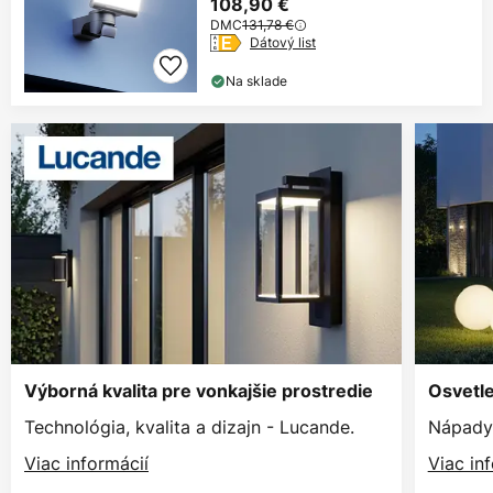
108,90 €
DMC
131,78 €
Dátový list
Na sklade
Výborná kvalita pre vonkajšie prostredie
Osvetle
Technológia, kvalita a dizajn - Lucande.
Nápady 
Viac informácií
Viac in