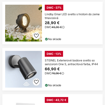
DMC -37%
Lindby Emar LED svetlo s hrotom do zeme
tmavosivá
28,90 €
DMC
45,90 €
Na sklade
DMC -13%
STEINEL Exterierové bodove svetlo so
senzorom One S, antracitová farba, IP44
66,90 €
DMC
76,96 €
Na sklade
DMC -43,72 €