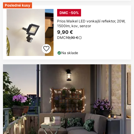
Posledné kusy
DMC -50%
Prios Maikel LED vonkajší reflektor, 20W,
1500lm, kov, senzor
9,90 €
DMC
19,90 €
Na sklade