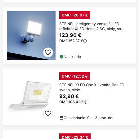
DMC -28,97 €
STEINEL Inteligentný vonkajší LED
reflektor XLED Home 2 SC, biely, so
senzorom
123,90 €
DMC
152,87 €
Na sklade
DMC -12,52 €
STEINEL XLED One XL vonkajšie LED
svetlo, biele
92,90 €
DMC
105,42 €
Čas dodania: 9 - 13 prac. dní
DMC -23,34 €