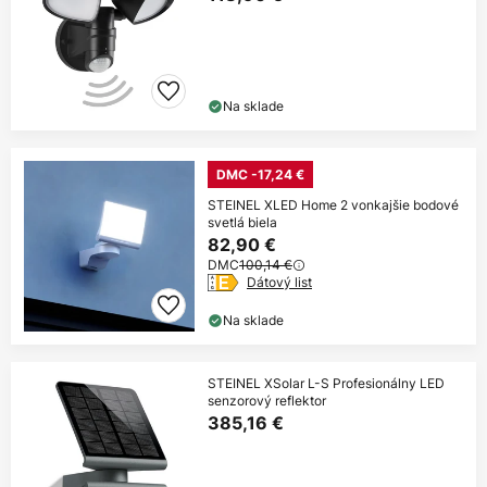
Na sklade
DMC -17,24 €
STEINEL XLED Home 2 vonkajšie bodové
svetlá biela
82,90 €
DMC
100,14 €
Dátový list
Na sklade
STEINEL XSolar L-S Profesionálny LED
senzorový reflektor
385,16 €