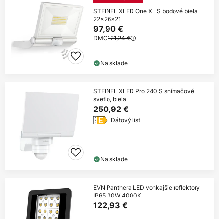
STEINEL XLED One XL S bodové biela
22x26x21
97,90 €
DMC
121,24 €
Na sklade
STEINEL XLED Pro 240 S snímačové
svetlo, biela
250,92 €
Dátový list
Na sklade
EVN Panthera LED vonkajšie reflektory
IP65 30W 4000K
122,93 €