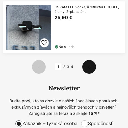
OSRAM LED vonkajší reflektor DOUBLE,
čierny, 2-pl., batéria
25,90 €
Na sklade
Strana
1
2
3
4
Predchádzajúci
Ďalší
Newsletter
Buďte prvý, kto sa dozvie o našich špeciálnych ponukách,
exkluzívnych zľavách a najnovších trendoch v osvetlení.
Zaregistrujte sa teraz a získajte
15
%*
Zákazník – fyzická osoba
Spoločnosť