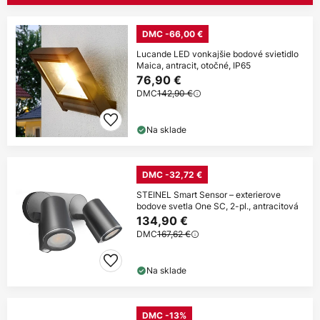
DMC -66,00 €
Lucande LED vonkajšie bodové svietidlo
Maica, antracit, otočné, IP65
76,90 €
DMC
142,90 €
Na sklade
DMC -32,72 €
STEINEL Smart Sensor – exterierove
bodove svetla One SC, 2-pl., antracitová
134,90 €
DMC
167,62 €
Na sklade
DMC -13%