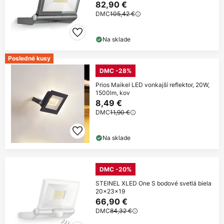
82,90 €
DMC
105,42 €
Na sklade
Posledné kusy
DMC -28%
Prios Maikel LED vonkajší reflektor, 20W,
1500lm, kov
8,49 €
DMC
11,90 €
Na sklade
DMC -20%
STEINEL XLED One S bodové svetlá biela
20x23x19
66,90 €
DMC
84,32 €