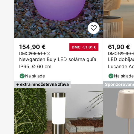
154,90 €
61,90 €
DMC -51,61 €
DMC
206,51 €
DMC
122,90 
Newgarden Buly LED solárna guľa
LED dobíjac
IP65, Ø 60 cm
Lucande Ad
Ø32,5cm
Na sklade
Na sklade
+ extra množstevná zľava
Sponzorovan