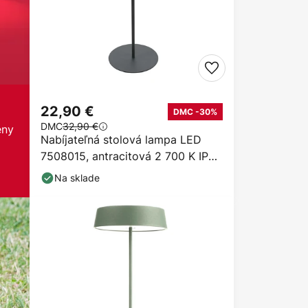
22,90 €
DMC -30%
DMC
32,90 €
eny
Nabíjateľná stolová lampa LED
7508015, antracitová 2 700 K IP44
Touchdim
Na sklade