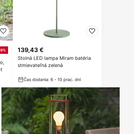
139,43 €
19%
Stolná LED lampa Miram batéria
o,
stmievateľná zelená
ot
Čas dodania: 6 - 10 prac. dní