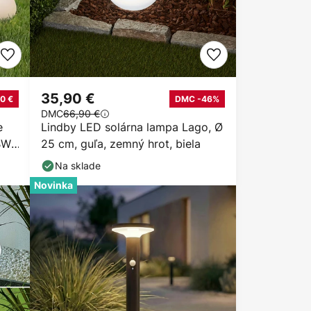
35,90 €
0 €
DMC -46%
DMC
66,90 €
e
Lindby LED solárna lampa Lago, Ø
BW,
25 cm, guľa, zemný hrot, biela
Na sklade
Novinka