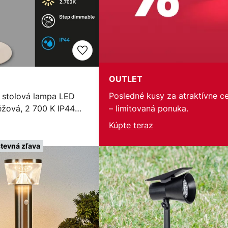
OUTLET
Posledné kusy za atraktívne c
á stolová lampa LED
éžová, 2 700 K IP44
– limitovaná ponuka.
tmievač
Kúpte teraz
tevná zľava