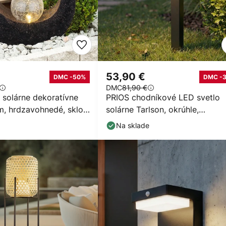
53,90 €
DMC -50%
DMC -
DMC
81,90 €
 solárne dekoratívne
PRIOS chodníkové LED svetlo
m, hrdzavohnedé, sklo,
solárne Tarlson, okrúhle,
antracitové, senzor
Na sklade