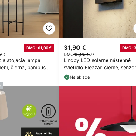
31,90 €
DMC -61,00 €
DMC -
€
DMC
45,90 €
ia stojacia lampa
Lindby LED solárne nástenné
ebi, čierna, bambus,
svietidlo Eleazar, čierne, senzor
stmievateľné
Na sklade
é