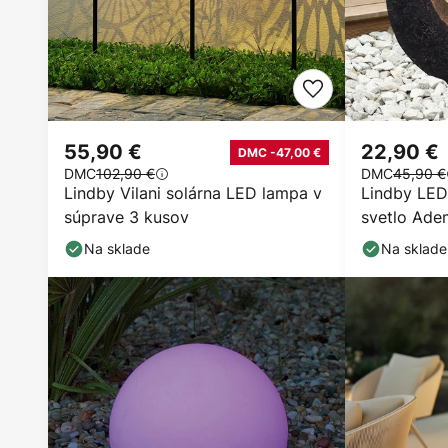
55,90 €
22,90 €
DMC -47,00 €
DMC
102,90 €
DMC
45,90 €
Lindby Vilani solárna LED lampa v
Lindby LED
súprave 3 kusov
svetlo Ade
31 cm
Na sklade
Na sklade