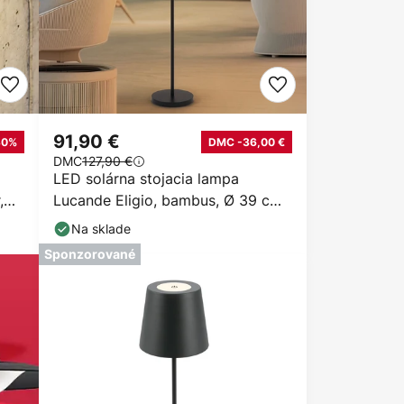
91,90 €
30%
DMC -36,00 €
DMC
127,90 €
LED solárna stojacia lampa
,
Lucande Eligio, bambus, Ø 39 cm,
RGB
Na sklade
Sponzorované