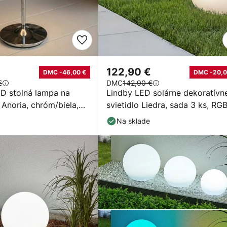
122,90 €
DMC -46,00 €
DMC -20,0
€
DMC
142,90 €
D stolná lampa na
Lindby LED solárne dekoratívn
Anoria, chróm/biela,
svietidlo Liedra, sada 3 ks, RG
 USB
stmievateľné
Na sklade