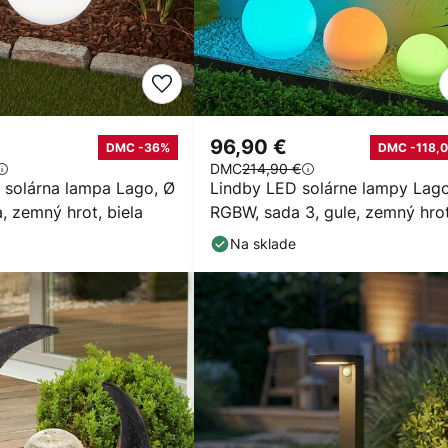
96,90 €
DMC -36%
DMC -118,0
DMC
214,90 €
 solárna lampa Lago, Ø
Lindby LED solárne lampy Lago
, zemný hrot, biela
RGBW, sada 3, gule, zemný hro
Na sklade