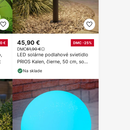
45,90 €
0 €
DMC -25%
DMC
61,90 €
,
LED solárne podlahové svietidlo
t
PRIOS Kalen, čierne, 50 cm, so
senzorom
Na sklade