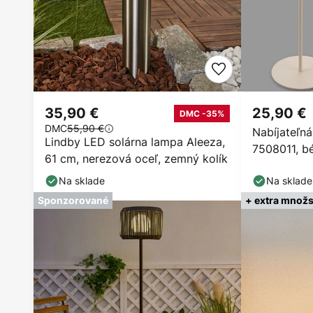
35,90 €
25,90 €
DMC -35%
DMC
55,90 €
Nabíjateľn
Lindby LED solárna lampa Aleeza,
7508011, b
61 cm, nerezová oceľ, zemný kolík
dotykový s
Na sklade
Na sklade
Sponzorované
+ extra množs