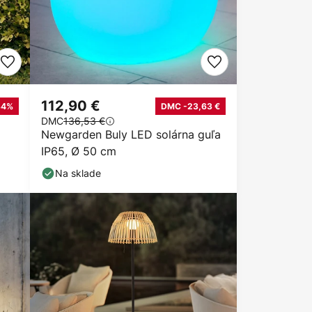
112,90 €
34%
DMC -23,63 €
DMC
136,53 €
Newgarden Buly LED solárna guľa
IP65, Ø 50 cm
Na sklade