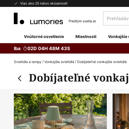
Skip
Viac ako 25 rokov skúseností
to
Prehľadávaj
Content
obchod
tu...
Vnútorné osvetlenie
Miestnosti
Vonkajšie 
Iba
02D 04H 48M 41S
Svietidla a lampy
Vonkajšie svietidlá
Dobíjateľné vonkajšie svietidlá
Dobíjateľné vonkaj