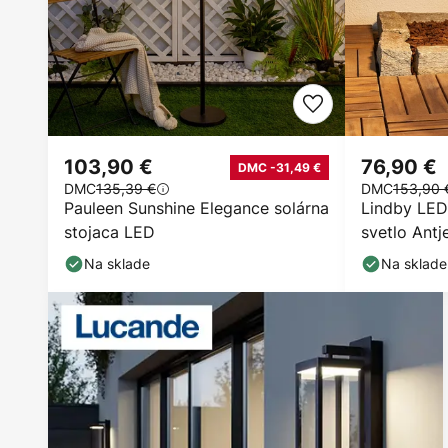
103,90 €
76,90 €
DMC -31,49 €
DMC
135,39 €
DMC
153,90 
Pauleen Sunshine Elegance solárna
Lindby LED
stojaca LED
svetlo Antj
IP44
Na sklade
Na sklade