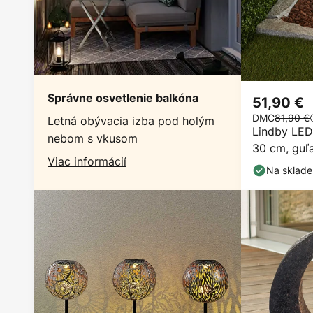
Správne osvetlenie balkóna
51,90 €
DMC
81,90 €
Letná obývacia izba pod holým
Lindby LED
nebom s vkusom
30 cm, guľa
Viac informácií
Na sklade