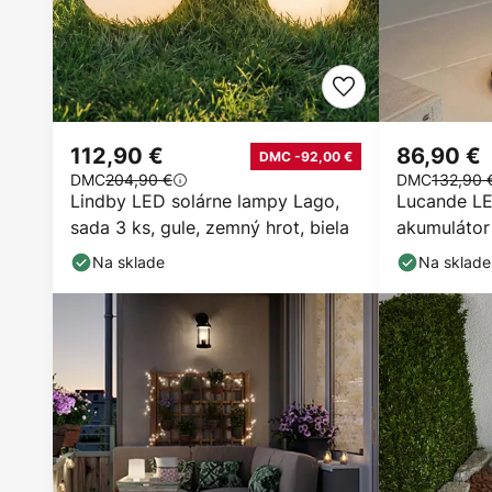
112,90 €
86,90 €
DMC -92,00 €
DMC
204,90 €
DMC
132,90 
Lindby LED solárne lampy Lago,
Lucande LE
sada 3 ks, gule, zemný hrot, biela
akumulátor 
sklo, IP44,
Na sklade
Na sklade