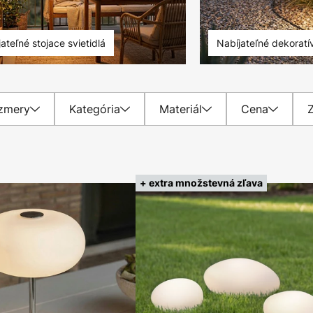
ateľné stojace svietidlá
Nabíjateľné dekoratív
zmery
Kategória
Materiál
Cena
+ extra množstevná zľava