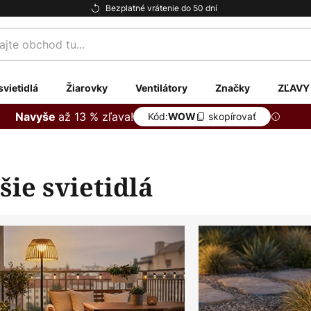
Bezplatné vrátenie do 50 dní
te
svietidlá
Žiarovky
Ventilátory
Značky
ZĽAVY
až 13 % zľava!
Navyše
Kód:
skopírovať
WOW
šie svietidlá