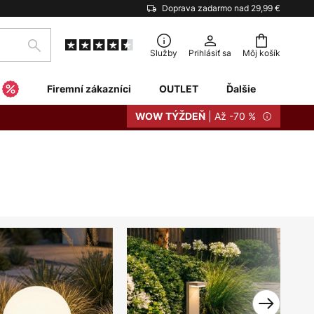
Doprava zadarmo nad 29,99 €
Hľadať
Služby
Prihlásiť sa
Môj košík
Firemní zákazníci
OUTLET
Ďalšie
| Až -70 %
WOW TÝŽDEŇ