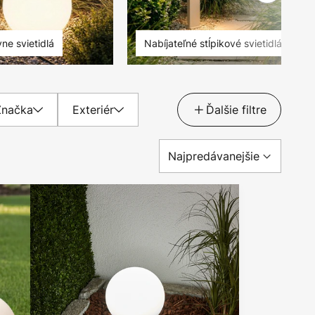
ne svietidlá
Nabíjateľné stĺpikové svietidlá
Značka
Exteriér
Ďalšie filtre