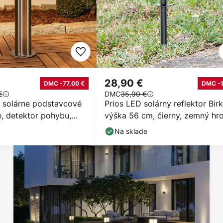
28,90 €
DMC -77,00 €
DMC -
€
DMC
35,90 €
 solárne podstavcové
Prios LED solárny reflektor Birk
e, detektor pohybu,
výška 56 cm, čierny, zemný hr
Na sklade