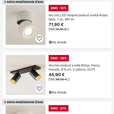
+ extra množstevná zľava
DMC -12%
Arcchio LED stropné bodové svetlá Rotari,
biely, 1-pl., 681 lm
71,90 €
DMC
81,90 €
Na sklade
DMC -30%
Arcchio bodové svetlá Brinja, čierny,
hranatý, Ø 6 cm, 2-pólový, GU10
45,90 €
DMC
65,90 €
Na sklade
+ extra množstevná zľava
DMC -21%