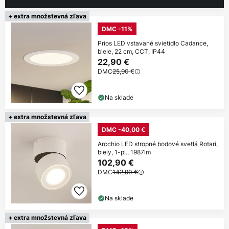
+ extra množstevná zľava
DMC -11%
Prios LED vstavané svietidlo Cadance,
biele, 22 cm, CCT, IP44
22,90 €
DMC
25,90 €
Na sklade
+ extra množstevná zľava
DMC -40,00 €
Arcchio LED stropné bodové svetlá Rotari,
biely, 1-pl., 1987lm
102,90 €
DMC
142,90 €
Na sklade
+ extra množstevná zľava