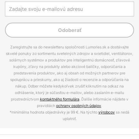
Odoberať
Zaregistrujte sa do newsletteru spoločnosti Lumories.sk a dostávajte
skvelé ponuky zo sortimentu svetelných zdrojov a svietidiel, ventilátorov,
solárnych systémov a produktov pre inteligentnú domácnosť, zľavové
kupóny, zľavy na produkty alebo akciové balíčky, odporúčania a
predstavenia produktov, ako aj obsah od možných partnerov pre
spoluprácu a prieskumy, ako aj žiadosti o recenzie a odporúčania na
nákup. Odber môžete kedykoľvek zrušiť kliknutím na odkaz na
odhlásenie, ktorý je súčasťou e-mailov, alebo zaslaním e-mailu
prostredníctvom
kontaktného formulára
. Ďalšie informácie nájdete v
pravidlách
ochrany osobných údajov
.
*minimálna hodnota objednávky je 99 €. Na týchto
výrobcov
sa nedá
uplatniť.