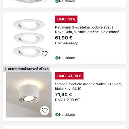
Na sklade
DMC -13%
Paulmann 3-svetelná bodová svetla
Nova Coin, okrúhle, otočné, biele matné
61,90 €
DMC
71,69 €
Na sklade
+ extra množstevná zľava
DMC -41,00 €
Stropné svietidlo Arcchio Walisa, Ø 15 cm,
biele, kov, GU10
71,90 €
DMC
112,90 €
Na sklade