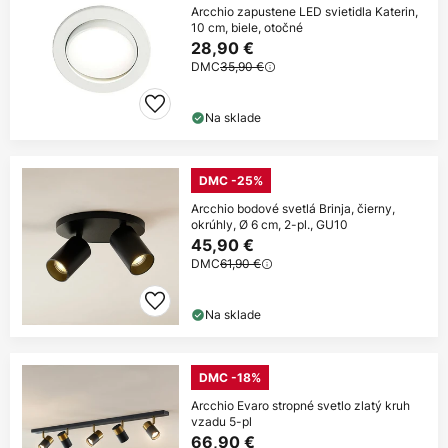
Arcchio zapustene LED svietidla Katerin,
10 cm, biele, otočné
28,90 €
DMC
35,90 €
Na sklade
DMC -25%
Arcchio bodové svetlá Brinja, čierny,
okrúhly, Ø 6 cm, 2-pl., GU10
45,90 €
DMC
61,90 €
Na sklade
DMC -18%
Arcchio Evaro stropné svetlo zlatý kruh
vzadu 5-pl
66,90 €