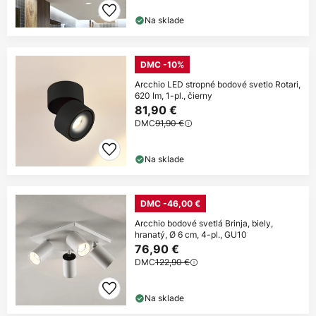
Na sklade
DMC -10%
Arcchio LED stropné bodové svetlo Rotari,
620 lm, 1-pl., čierny
81,90 €
DMC
91,90 €
Na sklade
DMC -46,00 €
Arcchio bodové svetlá Brinja, biely,
hranatý, Ø 6 cm, 4-pl., GU10
76,90 €
DMC
122,90 €
Na sklade