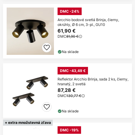
DMC -24%
Arcchio bodové svetlá Brinja, čierny,
okrúhly, Ø 6 cm, 3-pl., GU10
61,90 €
DMC
81,90 €
Na sklade
DMC -43,49 €
Reflektor Arcchio Brinja, sada 2 ks, čierny,
hranatý, 2 svetlá
87,28 €
DMC
130,77 €
Na sklade
+ extra množstevná zľava
DMC -19%