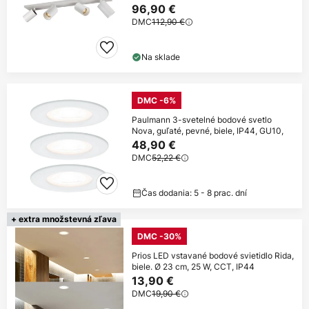
96,90 €
DMC
112,90 €
Na sklade
DMC -6%
Paulmann 3-svetelné bodové svetlo
Nova, guľaté, pevné, biele, IP44, GU10,
48,90 €
DMC
52,22 €
Čas dodania: 5 - 8 prac. dní
+ extra množstevná zľava
DMC -30%
Prios LED vstavané bodové svietidlo Rida,
biele. Ø 23 cm, 25 W, CCT, IP44
13,90 €
DMC
19,90 €