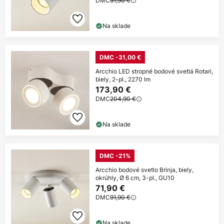
DMC
51,90 €
Na sklade
DMC -31,00 €
Arcchio LED stropné bodové svetlá Rotari,
biely, 2-pl., 2270 lm
173,90 €
DMC
204,90 €
Na sklade
DMC -21%
Arcchio bodové svetlo Brinja, biely,
okrúhly, Ø 6 cm, 3-pl., GU10
71,90 €
DMC
91,90 €
Na sklade