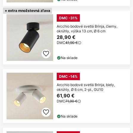
+ extra množstevná zľava
DMC -31%
Arcchio bodové svetlá Brinja, čierny,
okrúhly, výška 13 cm, Ø 6 cm
28,90 €
DMC
41,90 €
Na sklade
DMC -14%
Arcchio bodové svetlá Brinja, biely,
okrúhly, Ø 6 cm, 2-pl., GU10
61,90 €
DMC
71,90 €
Na sklade