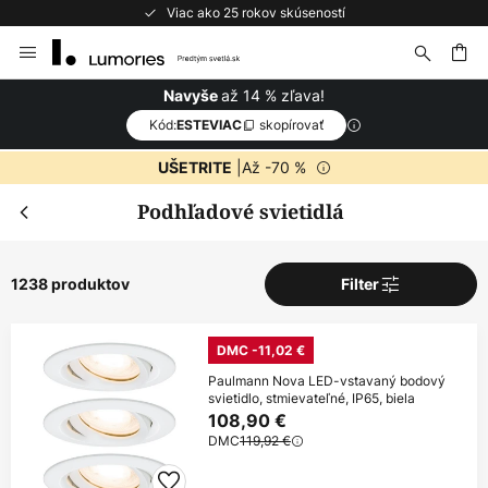
Bezplatné vrátenie do 50 dní
Skip
to
Content
ať
až 14 % zľava!
Navyše
Kód:
skopírovať
ESTEVIAC
|Až -70 %
UŠETRITE
Podhľadové svietidlá
Zatv
1238 produktov
Filter
Extra zľava
od 109€
Extra -11%
DMC -11,02 €
Paulmann Nova LED-vstavaný bodový
od 169€
Extra -14%
svietidlo, stmievateľné, IP65, biela
108,90 €
takmer na všetko*
DMC
119,92 €
Kód:
skopírovať
ESTEVIAC