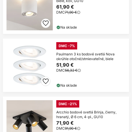
biele, kov, GU10
61,90 €
DMC
71,90 €
Na sklade
DMC -7%
Paulmann 3 ks bodové svetlá Nova
okrúhle otočné/stmievateľné, biele
51,90 €
DMC
56,32 €
Na sklade
DMC -21%
Arcchio bodové svetlá Brinja, čierny,
hranatý, Ø 6 cm, 4-pl., GU10
71,90 €
DMC
91,90 €