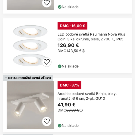
Na sklade
DMC -16,60 €
LED bodové svetlá Paulmann Nova Plus
Coin, 3 ks, okrúhle, biele, 2 700 K, IP65
126,90 €
DMC
143,50 €
Na sklade
+ extra množstevná zľava
DMC -37%
Arcchio bodové svetlá Brinja, biely,
hranatý, Ø 6 cm, 2-pl., GU10
41,90 €
DMC
66,90 €
Na sklade