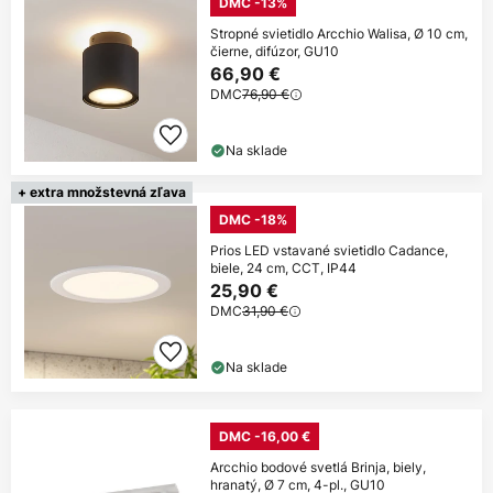
DMC -13%
Stropné svietidlo Arcchio Walisa, Ø 10 cm,
čierne, difúzor, GU10
66,90 €
DMC
76,90 €
Na sklade
+ extra množstevná zľava
DMC -18%
Prios LED vstavané svietidlo Cadance,
biele, 24 cm, CCT, IP44
25,90 €
DMC
31,90 €
Na sklade
DMC -16,00 €
Arcchio bodové svetlá Brinja, biely,
hranatý, Ø 7 cm, 4-pl., GU10