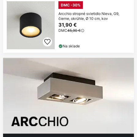
DMC -30%
Arcchio stropné svietidlo Nieva, G9,
čierne, okrúhle, Ø 10 cm, kov
31,90 €
DMC
45,90 €
Na sklade