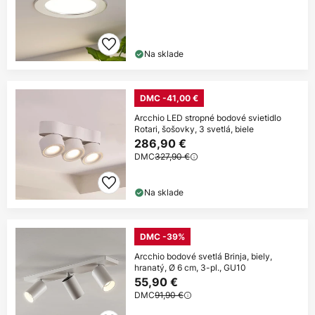
Na sklade
DMC -41,00 €
Arcchio LED stropné bodové svietidlo
Rotari, šošovky, 3 svetlá, biele
286,90 €
DMC
327,90 €
Na sklade
DMC -39%
Arcchio bodové svetlá Brinja, biely,
hranatý, Ø 6 cm, 3-pl., GU10
55,90 €
DMC
91,90 €