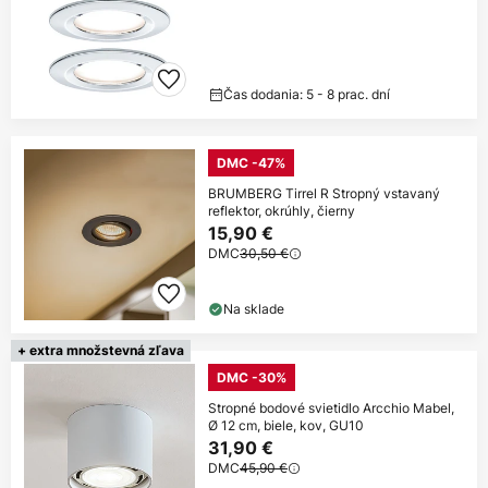
Čas dodania: 5 - 8 prac. dní
DMC -47%
BRUMBERG Tirrel R Stropný vstavaný
reflektor, okrúhly, čierny
15,90 €
DMC
30,50 €
Na sklade
+ extra množstevná zľava
DMC -30%
Stropné bodové svietidlo Arcchio Mabel,
Ø 12 cm, biele, kov, GU10
31,90 €
DMC
45,90 €