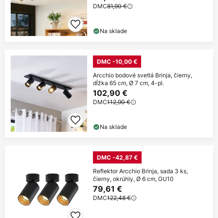
DMC
81,90 €
Na sklade
DMC -10,00 €
Arcchio bodové svetlá Brinja, čierny,
dĺžka 65 cm, Ø 7 cm, 4-pl.
102,90 €
DMC
112,90 €
Na sklade
DMC -42,87 €
Reflektor Arcchio Brinja, sada 3 ks,
čierny, okrúhly, Ø 6 cm, GU10
79,61 €
DMC
122,48 €