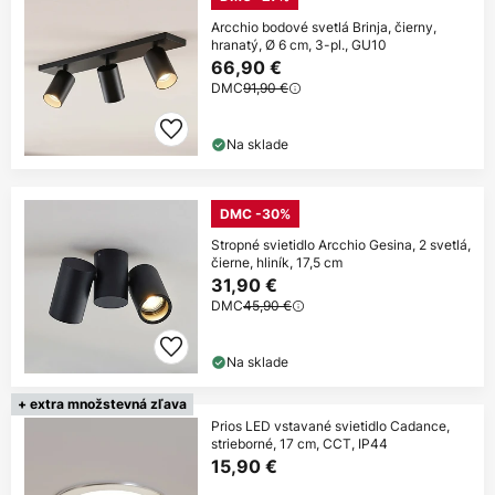
Arcchio bodové svetlá Brinja, čierny,
hranatý, Ø 6 cm, 3-pl., GU10
66,90 €
DMC
91,90 €
Na sklade
DMC -30%
Stropné svietidlo Arcchio Gesina, 2 svetlá,
čierne, hliník, 17,5 cm
31,90 €
DMC
45,90 €
Na sklade
+ extra množstevná zľava
Prios LED vstavané svietidlo Cadance,
strieborné, 17 cm, CCT, IP44
15,90 €