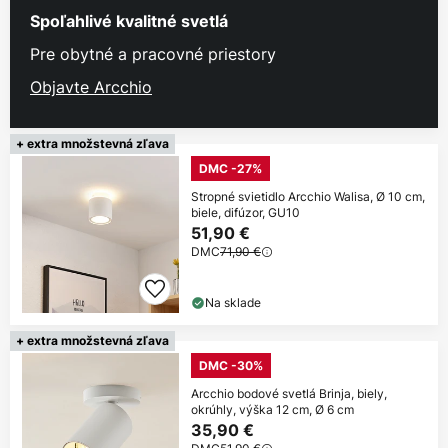
Spoľahlivé kvalitné svetlá
Pre obytné a pracovné priestory
Objavte Arcchio
+ extra množstevná zľava
DMC -27%
Stropné svietidlo Arcchio Walisa, Ø 10 cm,
biele, difúzor, GU10
51,90 €
DMC
71,90 €
Na sklade
+ extra množstevná zľava
DMC -30%
Arcchio bodové svetlá Brinja, biely,
okrúhly, výška 12 cm, Ø 6 cm
35,90 €