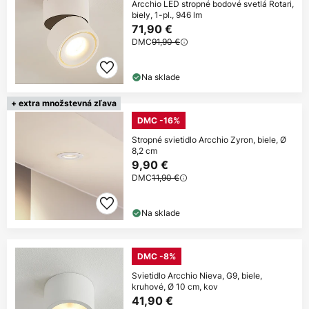
Arcchio LED stropné bodové svetlá Rotari,
biely, 1-pl., 946 lm
71,90 €
DMC
91,90 €
Na sklade
+ extra množstevná zľava
DMC -16%
Stropné svietidlo Arcchio Zyron, biele, Ø
8,2 cm
9,90 €
DMC
11,90 €
Na sklade
DMC -8%
Svietidlo Arcchio Nieva, G9, biele,
kruhové, Ø 10 cm, kov
41,90 €