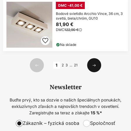
DMC -41,00 €
Bodové svietidlo Arcchio Vince, 36 cm, 3
svetlá, biela/chróm, GU10
81,90 €
DMC
122,90 €
Na sklade
Strana
1
2
3
...
21
Predchádzajúci
Ďalší
Newsletter
Buďte prvý, kto sa dozvie o našich špeciálnych ponukách,
exkluzívnych zľavách a najnovších trendoch v osvetlení.
Zaregistrujte sa teraz a získajte
15
%*
Zákazník – fyzická osoba
Spoločnosť