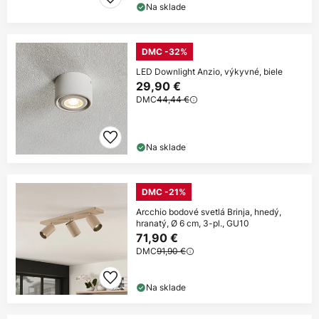
Na sklade
DMC -32%
LED Downlight Anzio, výkyvné, biele
29,90 €
DMC
44,44 €
Na sklade
DMC -21%
Arcchio bodové svetlá Brinja, hnedý,
hranatý, Ø 6 cm, 3-pl., GU10
71,90 €
DMC
91,90 €
Na sklade