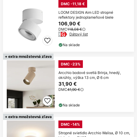
DMC -11,18 €
LOOM DESIGN Aim LED stropné
reflektory jednoplameňové biele
106,90 €
DMC
118,08 €
Dátový list
Na sklade
+ extra množstevná zľava
DMC -23%
Arcchio bodové svetlá Brinja, hnedý,
okrúhly, výška 13 cm, Ø 6 cm
31,90 €
DMC
41,90 €
Na sklade
+ extra množstevná zľava
DMC -14%
Stropné svietidlo Arcchio Walisa, Ø 10 cm,