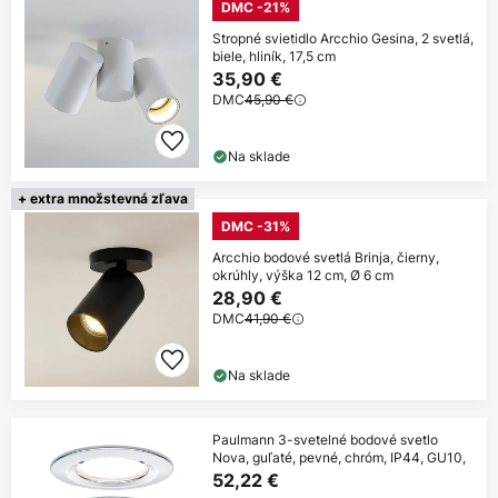
DMC -21%
Stropné svietidlo Arcchio Gesina, 2 svetlá,
biele, hliník, 17,5 cm
35,90 €
DMC
45,90 €
Na sklade
+ extra množstevná zľava
DMC -31%
Arcchio bodové svetlá Brinja, čierny,
okrúhly, výška 12 cm, Ø 6 cm
28,90 €
DMC
41,90 €
Na sklade
Paulmann 3-svetelné bodové svetlo
Nova, guľaté, pevné, chróm, IP44, GU10,
52,22 €