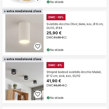
Na sklade
Kúpiť teraz
+ extra množstevná zľava
DMC -18%
*Vylúčení výrobci
Svietidlo Arcchio Olivir, biele, kov, Ø 6 cm,
GU10, IP44
25,90 €
DMC
31,90 €
Na sklade
+ extra množstevná zľava
DMC -8%
Stropné bodové svietidlo Arcchio Mabel,
Ø 12 cm, sivé, kov, GU10
41,90 €
DMC
45,90 €
Na sklade