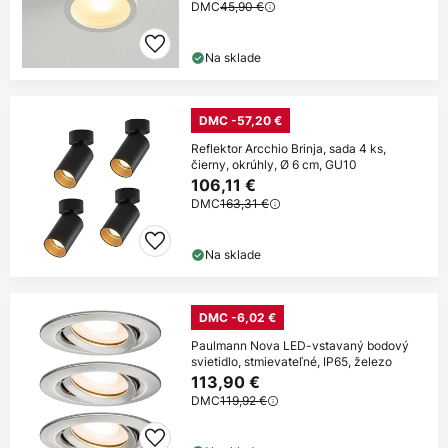
DMC
45,90 €
Na sklade
DMC -57,20 €
Reflektor Arcchio Brinja, sada 4 ks,
čierny, okrúhly, Ø 6 cm, GU10
106,11 €
DMC
163,31 €
Na sklade
DMC -6,02 €
Paulmann Nova LED-vstavaný bodový
svietidlo, stmievateľné, IP65, železo
113,90 €
DMC
119,92 €