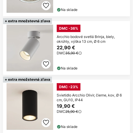
Na sklade
+ extra množstevná zľava
DMC -36%
Arcchio bodové svetlá Brinja, biely,
okrúhly, výška 13 cm, Ø 6 cm
22,90 €
DMC
35,90 €
Na sklade
+ extra množstevná zľava
DMC -23%
Svietidlo Arcchio Olivir, čierne, kov, Ø 6
cm, GU10, IP44
19,90 €
DMC
25,90 €
Na sklade