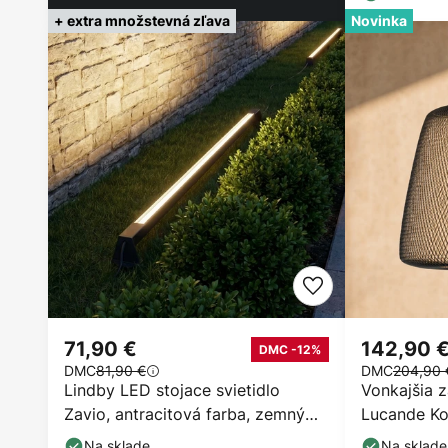
+ extra množstevná zľava
Novinka
71,90 €
142,90 
DMC -12%
DMC
81,90 €
DMC
204,90 
Lindby LED stojace svietidlo
Vonkajšia 
Zavio, antracitová farba, zemný
Lucande Ko
kolík, IP65
s stmievat
Na sklade
Na sklade