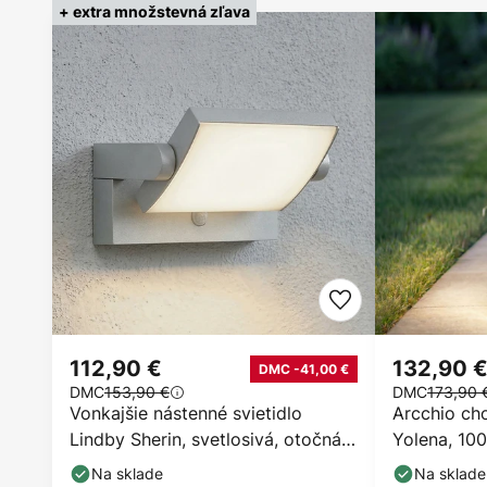
+ extra množstevná zľava
112,90 €
132,90 
DMC -41,00 €
DMC
153,90 €
DMC
173,90 
Vonkajšie nástenné svietidlo
Arcchio ch
Lindby Sherin, svetlosivá, otočná,
Yolena, 100
so senzorom
Na sklade
Na sklade