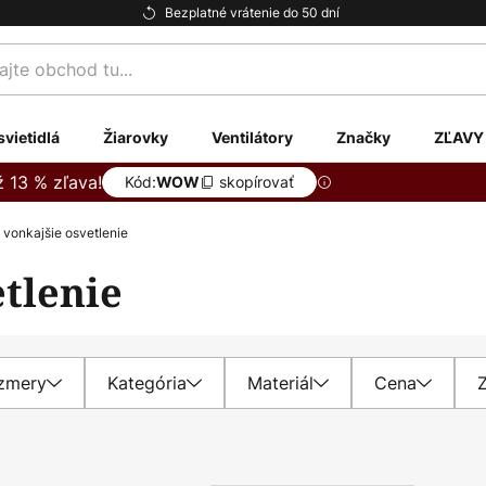
Bezplatné vrátenie do 50 dní
te
svietidlá
Žiarovky
Ventilátory
Značky
ZĽAVY
ž 13 % zľava!
Kód:
skopírovať
WOW
 vonkajšie osvetlenie
tlenie
zmery
Kategória
Materiál
Cena