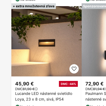
+ extra množstevná zľava
Sponzorovan
45,90 €
72,90 €
DMC -44%
DMC
81,90 €
DMC
81,94 €
Lucande LED nástenné svietidlo
Paulmann S
Loya, 23 x 8 cm, sivá, IP54
nástenné s