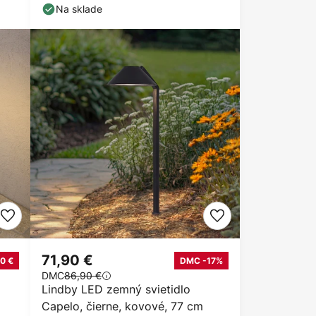
Na sklade
71,90 €
0 €
DMC -17%
DMC
86,90 €
Lindby LED zemný svietidlo
Capelo, čierne, kovové, 77 cm