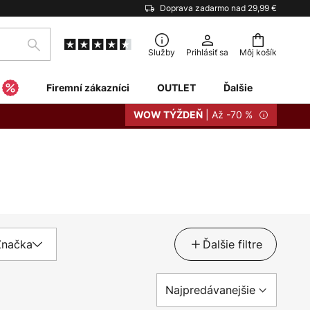
Doprava zadarmo nad 29,99 €
Hľadať
Služby
Prihlásiť sa
Môj košík
Firemní zákazníci
OUTLET
Ďalšie
| Až -70 %
WOW TÝŽDEŇ
Značka
Ďalšie filtre