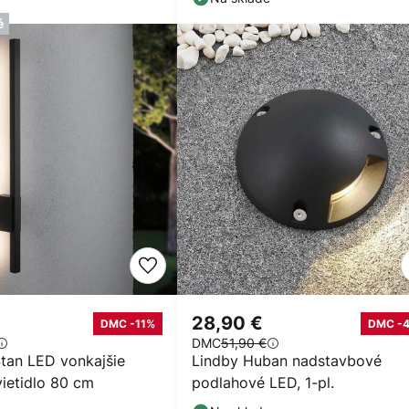
é
28,90 €
DMC -11%
DMC -
DMC
51,90 €
tan LED vonkajšie
Lindby Huban nadstavbové
vietidlo 80 cm
podlahové LED, 1-pl.