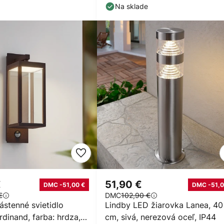
výška 40 cm, CCT
Na sklade
€
51,90 €
DMC -51,00 €
DMC -51,0
€
DMC
102,90 €
ástenné svietidlo
Lindby LED žiarovka Lanea, 40
dinand, farba: hrdza,
cm, sivá, nerezová oceľ, IP44