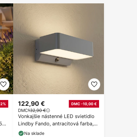
122,90 €
12%
DMC -10,00 €
DMC
132,90 €
Vonkajšie nástenné LED svietidlo
5
Lindby Fando, antracitová farba,
senzor, IP44
Na sklade