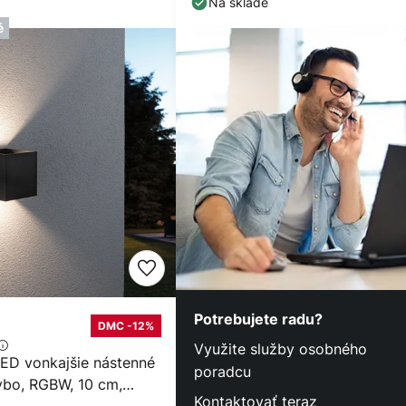
Na sklade
é
Potrebujete radu?
DMC -12%
Využite služby osobného
ED vonkajšie nástenné
poradcu
Cybo, RGBW, 10 cm,
Kontaktovať teraz