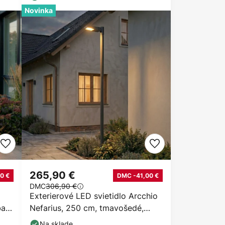
Novinka
265,90 €
0 €
DMC -41,00 €
DMC
306,90 €
Exterierové LED svietidlo Arcchio
ba,
Nefarius, 250 cm, tmavošedé,
IP65
Na sklade