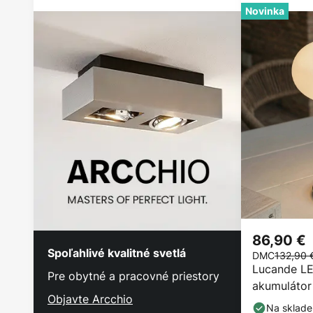
Novinka
86,90 €
Spoľahlivé kvalitné svetlá
DMC
132,90 
Lucande LE
Pre obytné a pracovné priestory
akumulátor 
Objavte Arcchio
sklo, IP44,
Na sklade