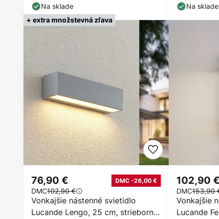
Na sklade
Na sklade
+ extra množstevná zľava
76,90 €
102,90 
DMC -26,00 €
DMC
102,90 €
DMC
153,90 
Vonkajšie nástenné svietidlo
Vonkajšie n
Lucande Lengo, 25 cm, strieborná,
Lucande Fer