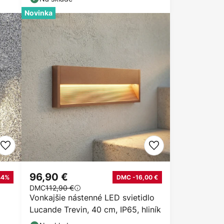
Novinka
96,90 €
44%
DMC -16,00 €
DMC
112,90 €
Vonkajšie nástenné LED svietidlo
Lucande Trevin, 40 cm, IP65, hliník