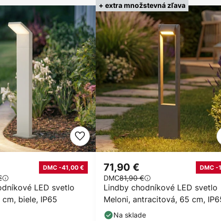
+ extra množstevná zľava
€
71,90 €
DMC -41,00 €
DMC -
€
DMC
81,90 €
odníkové LED svetlo
Lindby chodníkové LED svetlo
 cm, biele, IP65
Meloni, antracitová, 65 cm, IP6
otočné
Na sklade