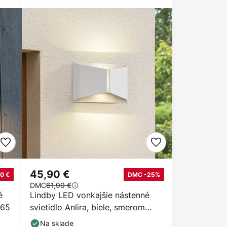
45,90 €
0 €
DMC -25%
DMC
61,90 €
é
Lindby LED vonkajšie nástenné
P65
svietidlo Anlira, biele, smerom
nahor a nadol,
Na sklade