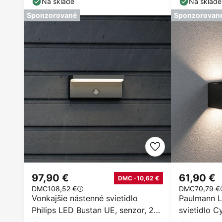
Na sklade
Na sklade
Sponzorované
Sponzorovan
97,90 €
61,90 €
DMC -10,62 €
DMC
108,52 €
DMC
70,79 €
Vonkajšie nástenné svietidlo
Paulmann L
Philips LED Bustan UE, senzor, 2
svietidlo 