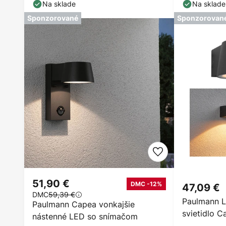
700 K
antracitová
Na sklade
Na sklade
Sponzorované
Sponzorovan
51,90 €
DMC -12%
47,09 €
DMC
59,39 €
Paulmann L
Paulmann Capea vonkajšie
svietidlo Ca
nástenné LED so snímačom
IP44