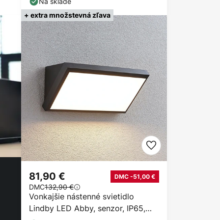
Na sklade
+ extra množstevná zľava
81,90 €
DMC -51,00 €
DMC
132,90 €
Vonkajšie nástenné svietidlo
Lindby LED Abby, senzor, IP65,