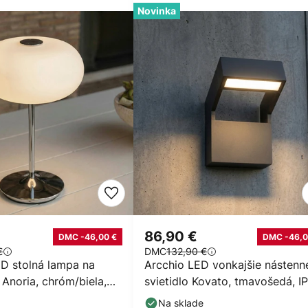
Novinka
86,90 €
DMC -46,00 €
DMC -46,0
€
DMC
132,90 €
D stolná lampa na
Arcchio LED vonkajšie nástenn
Anoria, chróm/biela,
svietidlo Kovato, tmavošedá, I
 USB
Na sklade