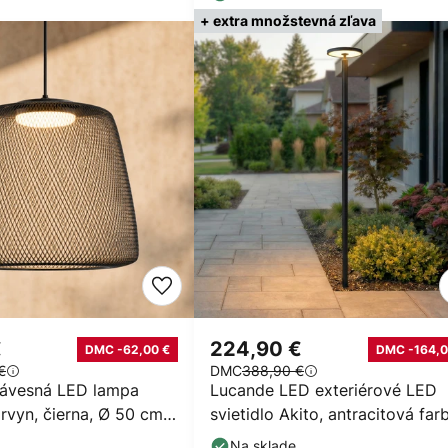
+ extra množstevná zľava
€
224,90 €
DMC -62,00 €
DMC -164,0
€
DMC
388,90 €
závesná LED lampa
Lucande LED exteriérové LED
rvyn, čierna, Ø 50 cm,
svietidlo Akito, antracitová far
eľným
220 cm, IP54
Na sklade