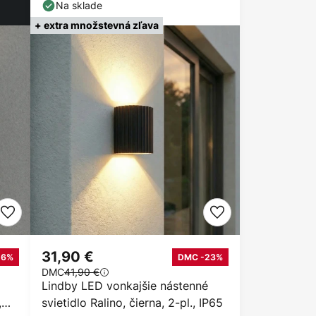
tmavosivé
Na sklade
+ extra množstevná zľava
31,90 €
16%
DMC -23%
DMC
41,90 €
Lindby LED vonkajšie nástenné
,
svietidlo Ralino, čierna, 2-pl., IP65