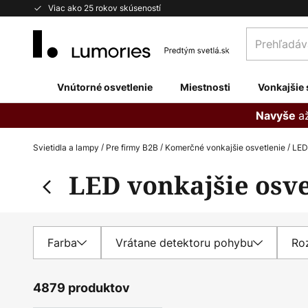
Skip
Viac ako 25 rokov skúseností
to
Prehľadávaj
Content
obchod
tu...
Vnútorné osvetlenie
Miestnosti
Vonkajšie 
a
Navyše
Svietidla a lampy
Pre firmy B2B
Komerčné vonkajšie osvetlenie
LED
LED vonkajšie osve
Farba
Vrátane detektoru pohybu
Ro
4879 produktov