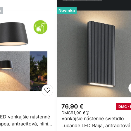
é
Novinka
76,90 €
DMC -
DMC
91,90 €
ED vonkajšie nástenné
Vonkajšie nástenné svietidlo
pea, antracitová, hliník,
Lucande LED Raija, antracitová