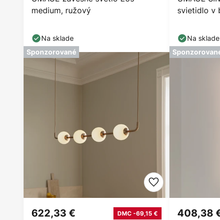
medium, ružový
svietidlo v 
Na sklade
Na sklade
Sponzorované
Sponzorovan
622,33 €
408,38 
DMC -69,15 €