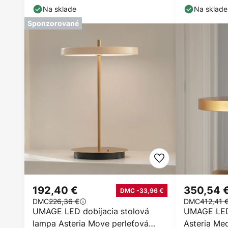
Na sklade
Na sklade
Sponzorované
192,40 €
350,54 
DMC -33,96 €
DMC
226,36 €
DMC
412,41 
UMAGE LED dobíjacia stolová
UMAGE LED 
lampa Asteria Move perleťová
Asteria Me