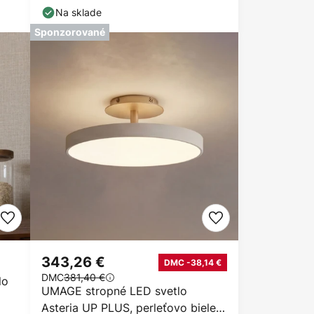
Na sklade
Sponzorované
343,26 €
DMC -38,14 €
DMC
381,40 €
lo
UMAGE stropné LED svetlo
Asteria UP PLUS, perleťovo biele,