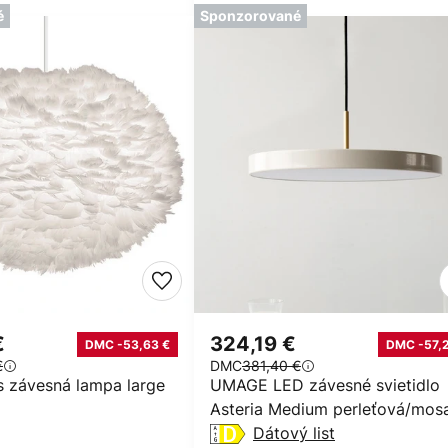
é
Sponzorované
€
324,19 €
DMC -53,63 €
DMC -57,2
€
DMC
381,40 €
závesná lampa large
UMAGE LED závesné svietidlo
Asteria Medium perleťová/mos
Ø 43 cm
Dátový list