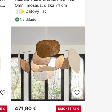
,
Omni, mosadz, dĺžka 74 cm
Dátový list
Na sklade
471,90 €
5 €
DMC -86,72 €