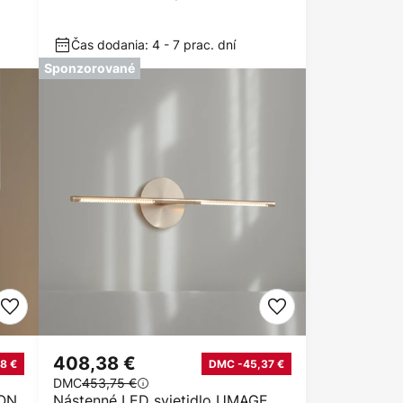
Ø 31 cm CCT
Čas dodania: 4 - 7 prac. dní
Sponzorované
408,38 €
8 €
DMC -45,37 €
DMC
453,75 €
MON
Nástenné LED svietidlo UMAGE