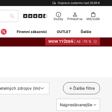
Doprava zadarmo nad 29,99 €
Hľadať
Služby
Prihlásiť sa
Môj košík
Firemní zákazníci
OUTLET
Ďalšie
| Až -70 %
WOW TÝŽDEŇ
etelných zdrojov (lm)
Ďalšie filtre