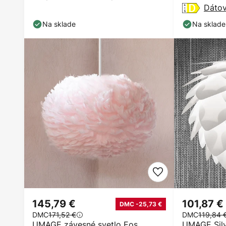
biela/mosadz 31cm
Ø 43 cm
Dátov
Na sklade
Na sklade
145,79 €
101,87 €
DMC -25,73 €
DMC
171,52 €
DMC
119,84 
UMAGE závesné svetlo Eos
UMAGE Silv