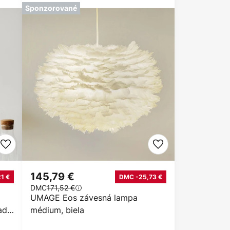
Sponzorované
145,79 €
1 €
DMC -25,73 €
DMC
171,52 €
UMAGE Eos závesná lampa
adz
médium, biela