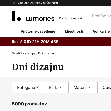
Skip
Viac ako 25 rokov skúseností
to
Prehľadávaj
Content
obchod
tu...
Vnútorné osvetlenie
Miestnosti
Vonkajšie 
Iba
01D 21H 29M 42S
Svietidla a lampy
Dni dizajnu
Dni dizajnu
Kategória
Farba
Materiál
Cen
5090 produktov