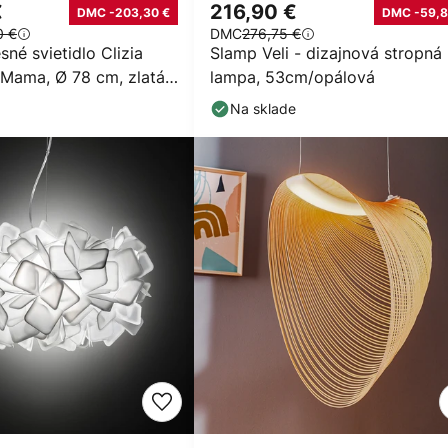
€
216,90 €
DMC -203,30 €
DMC -59,8
0 €
DMC
276,75 €
né svietidlo Clizia
Slamp Veli - dizajnová stropná
ama, Ø 78 cm, zlatá/
lampa, 53cm/opálová
Na sklade