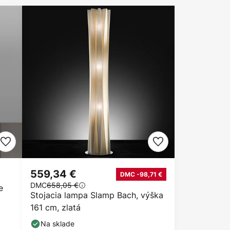
559,34 €
DMC -98,71 €
DMC
658,05 €
e
Stojacia lampa Slamp Bach, výška
161 cm, zlatá
Na sklade