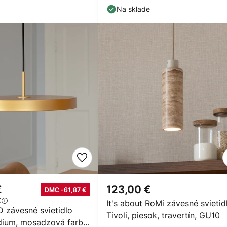
Na sklade
€
123,00 €
DMC -61,87 €
€
It's about RoMi závesné svietid
závesné svietidlo
Tivoli, piesok, travertín, GU10
dium, mosadzová farba