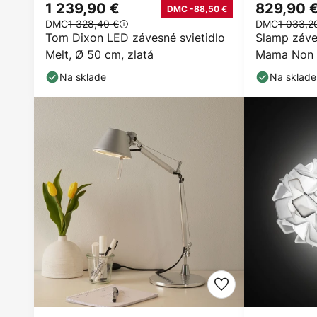
1 239,90 €
829,90 
DMC -88,50 €
DMC
1 328,40 €
DMC
1 033,2
Tom Dixon LED závesné svietidlo
Slamp záves
Melt, Ø 50 cm, zlatá
Mama Non M
číra
Na sklade
Na sklade