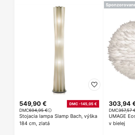
Sponzorovan
549,90 €
303,94 
DMC -145,05 €
DMC
694,95 €
DMC
357,57 
Stojacia lampa Slamp Bach, výška
UMAGE Eos 
184 cm, zlatá
v bielej