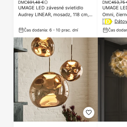
DMC
691,48 €
DMC
453,75 
UMAGE LED závesné svietidlo
UMAGE LED
Audrey LINEAR, mosadz, 118 cm,
Omni, čiern
4-pl.
Dátov
Čas dodania: 6 - 10 prac. dní
Čas dodani