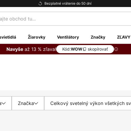
Bezplatné vrátenie do 50 dní
te
svietidlá
Žiarovky
Ventilátory
Značky
ZĽAVY
až 13 % zľava!
Navyše
Kód:
skopírovať
WOW
a
Značka
Celkový svetelný výkon všetkých sv