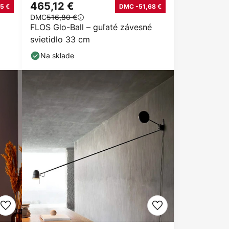
465,12 €
5 €
DMC -51,68 €
DMC
516,80 €
FLOS Glo-Ball – guľaté závesné
svietidlo 33 cm
Na sklade