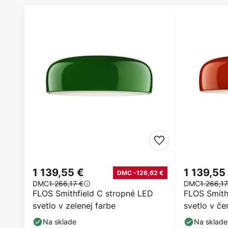
1 139,55 €
1 139,55
DMC -126,62 €
DMC
1 266,17 €
DMC
1 266,17
FLOS Smithfield C stropné LED
FLOS Smith
svetlo v zelenej farbe
svetlo v če
Na sklade
Na sklade