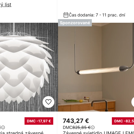
ý list
Čas dodania: 7 - 11 prac. dní
Sponzorované
743,27 €
DMC -17,97 €
DMC -82,5
€
DMC
825,85 €
ia stredná závesné
Závesné svietidlo UMAGE LE