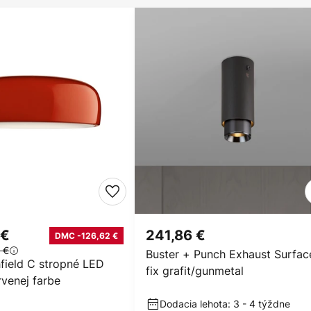
 €
241,86 €
DMC -126,62 €
 €
Buster + Punch Exhaust Surfac
field C stropné LED
fix grafit/gunmetal
rvenej farbe
Dodacia lehota: 3 - 4 týždne