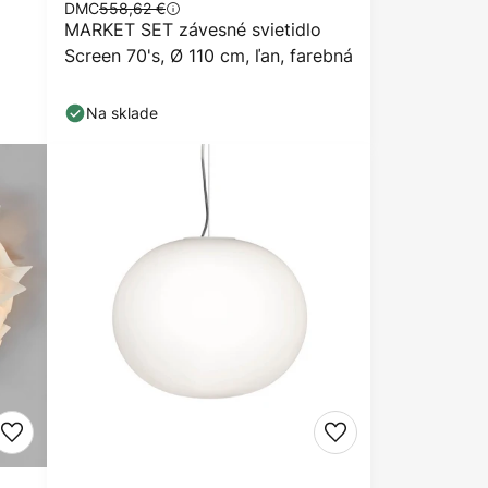
DMC
558,62 €
MARKET SET závesné svietidlo
Screen 70's, Ø 110 cm, ľan, farebná
Na sklade