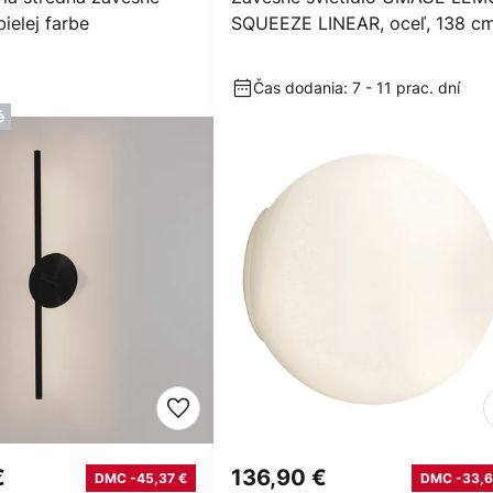
bielej farbe
SQUEEZE LINEAR, oceľ, 138 cm
GU10
Čas dodania: 7 - 11 prac. dní
é
€
136,90 €
DMC -45,37 €
DMC -33,6