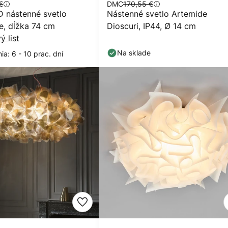
€
DMC
170,55 €
 nástenné svetlo
Nástenné svetlo Artemide
e, dĺžka 74 cm
Dioscuri, IP44, Ø 14 cm
ý list
Na sklade
a: 6 - 10 prac. dní