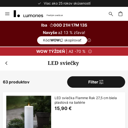
Bezplatné vrátenie do 50 dní
Skip
to
Content
ať
Iba
00D 21H 17M 12S
až 13 % zľava!
Navyše
Kód:
skopírovať
WOW
| Až -70 %
WOW TÝŽDEŇ
LED sviečky
63 produktov
Filter
LED sviečka Flamme Rak 27,5 cm biela
plastová na batérie
15,90 €