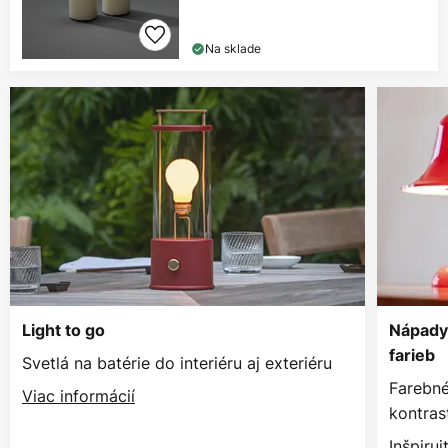
Na sklade
Light to go
Nápady 
farieb
Svetlá na batérie do interiéru aj exteriéru
Farebné
Viac informácií
kontras
Inšpiruj