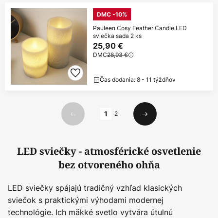
DMC -10%
Pauleen Cosy Feather Candle LED
sviečka sada 2 ks
25,90 €
DMC
28,93 €
Čas dodania: 8 - 11 týždňov
Strana
1
2
Predchádzajúci
Ďalší
LED sviečky - atmosférické osvetlenie
bez otvoreného ohňa
LED sviečky spájajú tradičný vzhľad klasických
sviečok s praktickými výhodami modernej
technológie. Ich mäkké svetlo vytvára útulnú