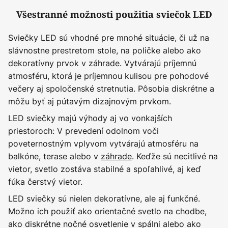
Všestranné možnosti použitia sviečok LED
Sviečky LED sú vhodné pre mnohé situácie, či už na
slávnostne prestretom stole, na poličke alebo ako
dekoratívny prvok v záhrade. Vytvárajú príjemnú
atmosféru, ktorá je príjemnou kulisou pre pohodové
večery aj spoločenské stretnutia. Pôsobia diskrétne a
môžu byť aj pútavým dizajnovým prvkom.
LED sviečky majú výhody aj vo vonkajších
priestoroch: V prevedení odolnom voči
poveternostným vplyvom vytvárajú atmosféru na
balkóne, terase alebo v
záhrade
. Keďže sú necitlivé na
vietor, svetlo zostáva stabilné a spoľahlivé, aj keď
fúka čerstvý vietor.
LED sviečky sú nielen dekoratívne, ale aj funkčné.
Možno ich použiť ako orientačné svetlo na chodbe,
ako diskrétne nočné osvetlenie v spálni alebo ako