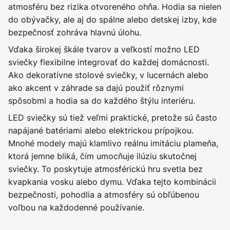
atmosféru bez rizika otvoreného ohňa. Hodia sa nielen
do obývačky, ale aj do spálne alebo detskej izby, kde
bezpečnosť zohráva hlavnú úlohu.
Vďaka širokej škále tvarov a veľkostí možno LED
sviečky flexibilne integrovať do každej domácnosti.
Ako dekoratívne stolové sviečky, v lucernách alebo
ako akcent v záhrade sa dajú použiť rôznymi
spôsobmi a hodia sa do každého štýlu interiéru.
LED sviečky sú tiež veľmi praktické, pretože sú často
napájané batériami alebo elektrickou prípojkou.
Mnohé modely majú klamlivo reálnu imitáciu plameňa,
ktorá jemne bliká, čím umocňuje ilúziu skutočnej
sviečky. To poskytuje atmosférickú hru svetla bez
kvapkania vosku alebo dymu. Vďaka tejto kombinácii
bezpečnosti, pohodlia a atmosféry sú obľúbenou
voľbou na každodenné používanie.