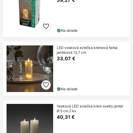
39,27 €
Na sklade
LED vosková sviečka krémová farba
jantárová 12,7 cm
33,07 €
Na sklade
Vosková LED sviečka krém svetlo jantár
Ø 5 cm 2 ks
40,31 €