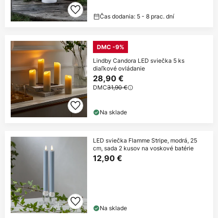
Čas dodania: 5 - 8 prac. dní
DMC -9%
Lindby Candora LED sviečka 5 ks
diaľkové ovládanie
28,90 €
DMC
31,90 €
Na sklade
LED sviečka Flamme Stripe, modrá, 25
cm, sada 2 kusov na voskové batérie
12,90 €
Na sklade