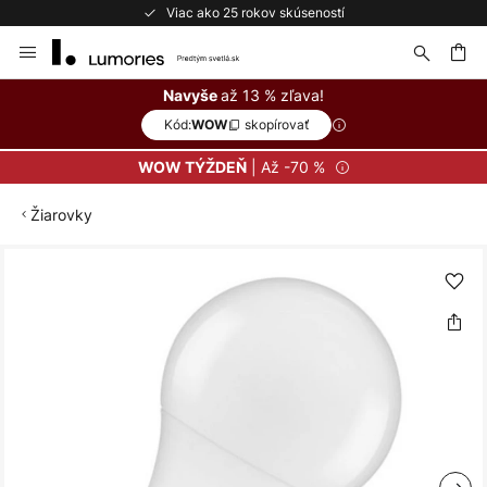
ako 25 rokov skúseností
Bezplatné 
Skip
to
Content
ať
až 13 % zľava!
Navyše
Kód:
skopírovať
WOW
| Až -70 %
WOW TÝŽDEŇ
Žiarovky
Preskočiť
na
koniec
galérie
obrázkov