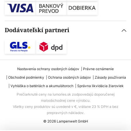
Dodávateľskí partneri
Nastavenia ochrany osobných údajov
Právne oznámenie
Obchodné podmienky
Ochrana osobných údajov
Zásady používania
Vyhláška o batériách a akumulátoroch
Správna likvidácia žiaroviek
Prečiarknuté ceny na lumories.sk zodpovedajú doporučenej
maloobchodnej cene výrobcu.
Všetky ceny produktov sú uvedené v €, vrátane 23 % DPH a bez
prepravných nákladov.
© 2026 Lampenwelt GmbH