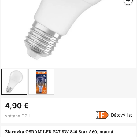
Preskočiť
4,90 €
na
začiatok
Dátový list
vrátane DPH
galérie
obrázkov
Žiarovka OSRAM LED E27 8W 840 Star A60, matná