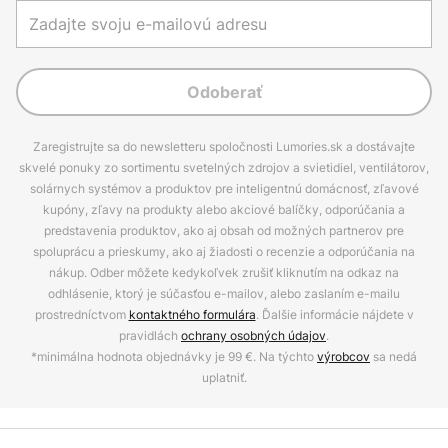
Odoberať
Zaregistrujte sa do newsletteru spoločnosti Lumories.sk a dostávajte
skvelé ponuky zo sortimentu svetelných zdrojov a svietidiel, ventilátorov,
solárnych systémov a produktov pre inteligentnú domácnosť, zľavové
kupóny, zľavy na produkty alebo akciové balíčky, odporúčania a
predstavenia produktov, ako aj obsah od možných partnerov pre
spoluprácu a prieskumy, ako aj žiadosti o recenzie a odporúčania na
nákup. Odber môžete kedykoľvek zrušiť kliknutím na odkaz na
odhlásenie, ktorý je súčasťou e-mailov, alebo zaslaním e-mailu
prostredníctvom
kontaktného formulára
. Ďalšie informácie nájdete v
pravidlách
ochrany osobných údajov
.
*minimálna hodnota objednávky je 99 €. Na týchto
výrobcov
sa nedá
uplatniť.