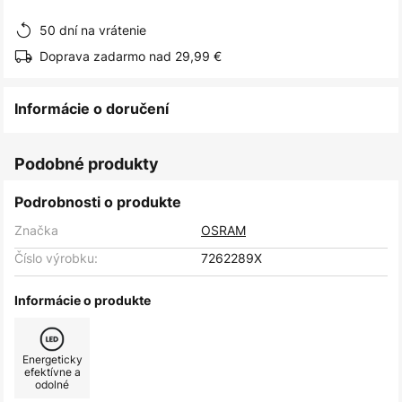
obrázkov
50 dní na vrátenie
Doprava zadarmo nad 29,99 €
Informácie o doručení
Podobné produkty
Podrobnosti o produkte
Značka
OSRAM
Číslo výrobku:
7262289X
Informácie o produkte
Energeticky
efektívne a
odolné