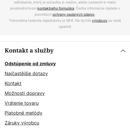
odhlásenie, ktorý je súčasťou e-mailov, alebo zaslaním e-mailu
prostredníctvom
kontaktného formulára
. Ďalšie informácie nájdete v
pravidlách
ochrany osobných údajov
.
*minimálna hodnota objednávky je 99 €. Na týchto
výrobcov
sa nedá
uplatniť.
Kontakt a služby
Odstúpenie od zmluvy
Najčastějšie dotazy
Kontakt
Možnosti dopravy
Vrátenie tovaru
Platobné metódy
Záruky výrobcu