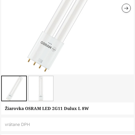
Preskočiť
Žiarovka OSRAM LED 2G11 Dulux L 8W
na
začiatok
vrátane DPH
galérie