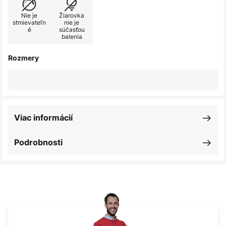
Nie je
Žiarovka
stmievateľn
nie je
é
súčasťou
balenia
Rozmery
Viac informácií
Podrobnosti