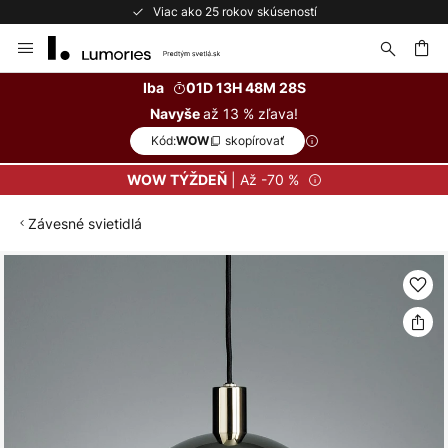
Viac ako 25 rokov skúseností
Skip
to
Content
ať
Iba
01D 13H 48M 27S
až 13 % zľava!
Navyše
Kód:
skopírovať
WOW
| Až -70 %
WOW TÝŽDEŇ
Závesné svietidlá
Preskočiť
na
koniec
galérie
obrázkov