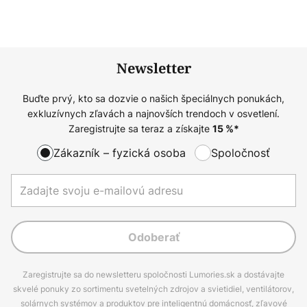
Newsletter
Buďte prvý, kto sa dozvie o našich špeciálnych ponukách,
exkluzívnych zľavách a najnovších trendoch v osvetlení.
Zaregistrujte sa teraz a získajte
15
%*
Zákazník – fyzická osoba
Spoločnosť
Odoberať
Zaregistrujte sa do newsletteru spoločnosti Lumories.sk a dostávajte
skvelé ponuky zo sortimentu svetelných zdrojov a svietidiel, ventilátorov,
solárnych systémov a produktov pre inteligentnú domácnosť, zľavové