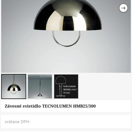
Preskočiť
Závesné svietidlo TECNOLUMEN HMB25/300
na
začiatok
vrátane DPH
galérie