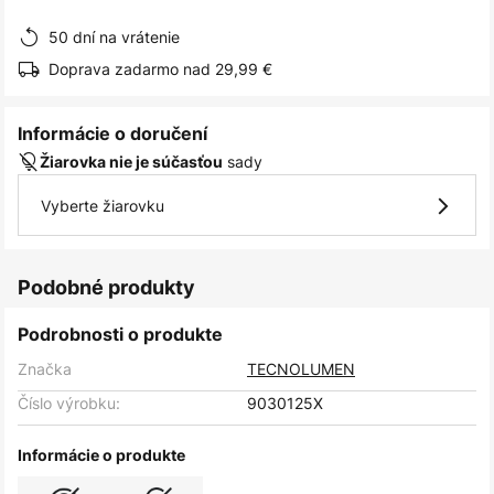
obrázkov
50 dní na vrátenie
Doprava zadarmo nad 29,99 €
Informácie o doručení
sady
Žiarovka nie je súčasťou
Vyberte žiarovku
Podobné produkty
Podrobnosti o produkte
Značka
TECNOLUMEN
Číslo výrobku:
9030125X
Informácie o produkte