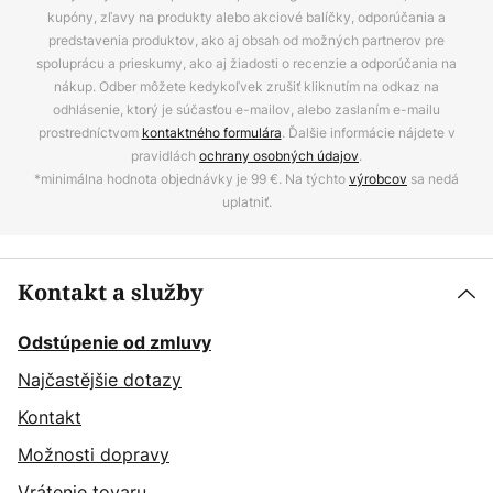
kupóny, zľavy na produkty alebo akciové balíčky, odporúčania a
predstavenia produktov, ako aj obsah od možných partnerov pre
spoluprácu a prieskumy, ako aj žiadosti o recenzie a odporúčania na
nákup. Odber môžete kedykoľvek zrušiť kliknutím na odkaz na
odhlásenie, ktorý je súčasťou e-mailov, alebo zaslaním e-mailu
prostredníctvom
kontaktného formulára
. Ďalšie informácie nájdete v
pravidlách
ochrany osobných údajov
.
*minimálna hodnota objednávky je 99 €. Na týchto
výrobcov
sa nedá
uplatniť.
Kontakt a služby
Odstúpenie od zmluvy
Najčastějšie dotazy
Kontakt
Možnosti dopravy
Vrátenie tovaru