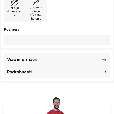
Nie je
Žiarovka
stmievateľn
nie je
é
súčasťou
balenia
Rozmery
Viac informácií
Podrobnosti