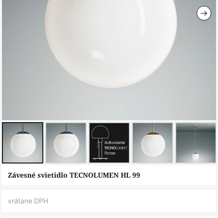
Preskočiť
Závesné svietidlo TECNOLUMEN HL 99
na
začiatok
vrátane DPH
galérie