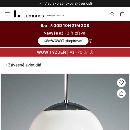
stí
Bezplatné vrátenie do 50 dní
Skip
to
Content
ať
Iba
00D 10H 21M 19S
až 13 % zľava!
Navyše
Kód:
skopírovať
WOW
| Až -70 %
WOW TÝŽDEŇ
Závesné svietidlá
Preskočiť
na
koniec
galérie
obrázkov