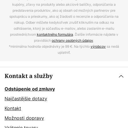
kupóny, zľavy na produkty alebo akciové balíčky, odporúčania a
predstavenia produktov, ako aj obsah od možných partnerov pre
spoluprácu a prieskumy, ako aj žiadosti o recenzie a odporúčania na
nákup. Odber môžete kedykoľvek zrušiť kliknutím na odkaz na
odhlásenie, ktorý je súčasťou e-mailov, alebo zaslaním e-mailu
prostredníctvom
kontaktného formulára
. Ďalšie informácie nájdete v
pravidlách
ochrany osobných údajov
.
*minimálna hodnota objednávky je 99 €. Na týchto
výrobcov
sa nedá
uplatniť.
Kontakt a služby
Odstúpenie od zmluvy
Najčastějšie dotazy
Kontakt
Možnosti dopravy
Vrátenie tovaru