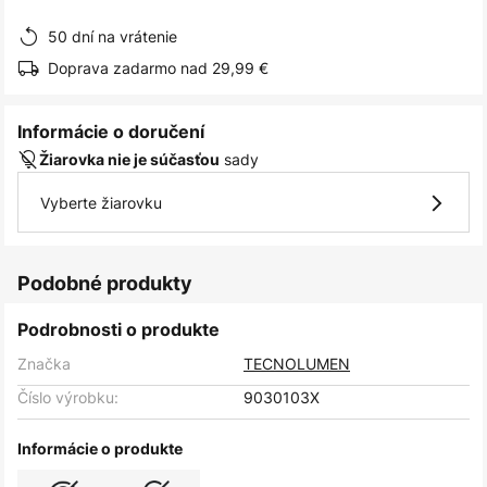
obrázkov
50 dní na vrátenie
Doprava zadarmo nad 29,99 €
Informácie o doručení
sady
Žiarovka nie je súčasťou
Vyberte žiarovku
Podobné produkty
Podrobnosti o produkte
Značka
TECNOLUMEN
Číslo výrobku:
9030103X
Informácie o produkte