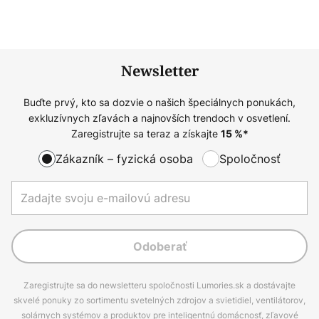
Newsletter
Buďte prvý, kto sa dozvie o našich špeciálnych ponukách,
exkluzívnych zľavách a najnovších trendoch v osvetlení.
Zaregistrujte sa teraz a získajte
15
%*
Zákazník – fyzická osoba
Spoločnosť
Odoberať
Zaregistrujte sa do newsletteru spoločnosti Lumories.sk a dostávajte
skvelé ponuky zo sortimentu svetelných zdrojov a svietidiel, ventilátorov,
solárnych systémov a produktov pre inteligentnú domácnosť, zľavové