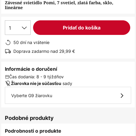
obrázkov
Závesné svietidlo Pomi, 7 svetiel, zlatá farba, sklo,
lineárne
1
Pridať do košíka
50 dní na vrátenie
Doprava zadarmo nad 29,99 €
Informácie o doručení
Čas dodania: 8 - 9 týždňov
sady
Žiarovka nie je súčasťou
Vyberte G9 žiarovku
Podobné produkty
Podrobnosti o produkte