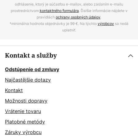
odhlásenie, ktorý je súčasťou e-mailov, alebo zaslaním e-mailu
prostredníctvom
kontaktného formulára
. Ďalšie informácie nájdete v
pravidlách
ochrany osobných údajov
.
*minimálna hodnota objednávky je 99 €. Na týchto
výrobcov
sa nedá
uplatniť.
Kontakt a služby
Odstúpenie od zmluvy
Najčastějšie dotazy
Kontakt
Možnosti dopravy
Vrátenie tovaru
Platobné metódy
Záruky výrobcu