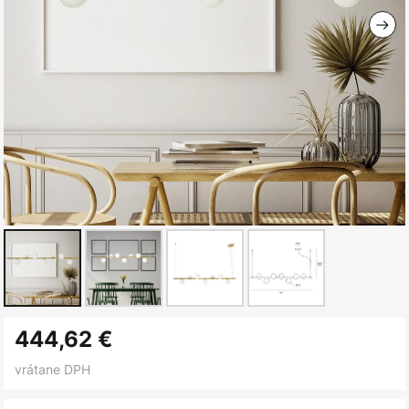
Preskočiť
444,62 €
na
začiatok
vrátane DPH
galérie