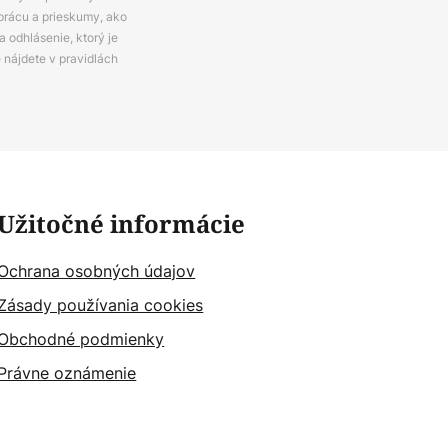
prácu a prieskumy, ako
 odhlásenie, ktorý je
e nájdete v pravidlách
Užitočné informácie
Ochrana osobných údajov
Zásady používania cookies
Obchodné podmienky
Právne oznámenie