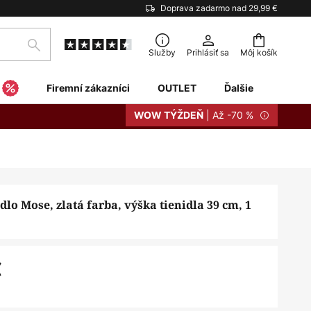
Doprava zadarmo nad 29,99 €
Hľadať
Služby
Prihlásiť sa
Môj košík
Firemní zákazníci
OUTLET
Ďalšie
| Až -70 %
WOW TÝŽDEŇ
dlo Mose, zlatá farba, výška tienidla 39 cm, 1
€