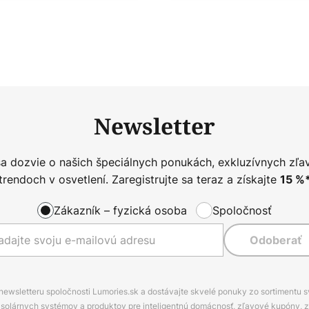
Newsletter
sa dozvie o našich špeciálnych ponukách, exkluzívnych zľa
trendoch v osvetlení. Zaregistrujte sa teraz a získajte
15
%
Zákazník – fyzická osoba
Spoločnosť
Odoberať
 newsletteru spoločnosti Lumories.sk a dostávajte skvelé ponuky zo sortimentu 
ov, solárnych systémov a produktov pre inteligentnú domácnosť, zľavové kupóny, 