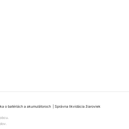
ka o batériách a akumulátoroch
Správna likvidácia žiaroviek
obcu.
dov.