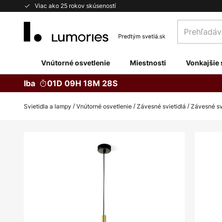
Skip
Viac ako 25 rokov skúseností
to
Prehľadávaj
Content
obchod
tu...
Vnútorné osvetlenie
Miestnosti
Vonkajšie 
Iba
01D 09H 18M 27S
Svietidla a lampy
Vnútorné osvetlenie
Závesné svietidlá
Závesné svi
Preskočiť
na
koniec
galérie
obrázkov