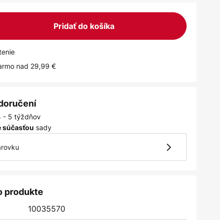
Pridať do košíka
tenie
armo nad 29,99 €
 doručení
4 - 5 týždňov
sady
je súčasťou
arovku
o produkte
10035570