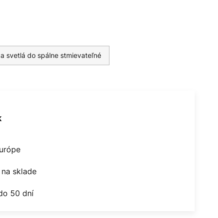
 a svetlá do spálne stmievateľné
k
Európe
na sklade
do 50 dní