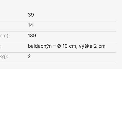
39
14
cm):
189
:
baldachýn – Ø 10 cm, výška 2 cm
kg):
2