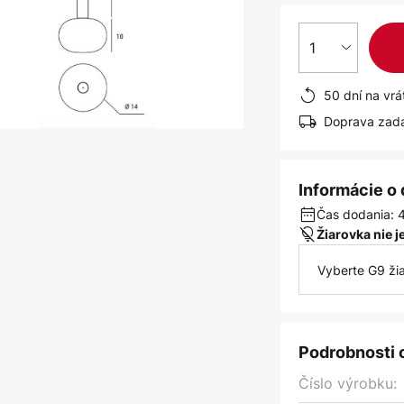
1
50 dní na vrá
Doprava zad
Informácie o
Čas dodania: 
Žiarovka nie 
Vyberte G9 ži
Podrobnosti 
Číslo výrobku: