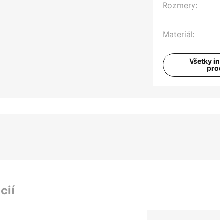
Rozmery:
Materiál:
Všetky i
pro
cií