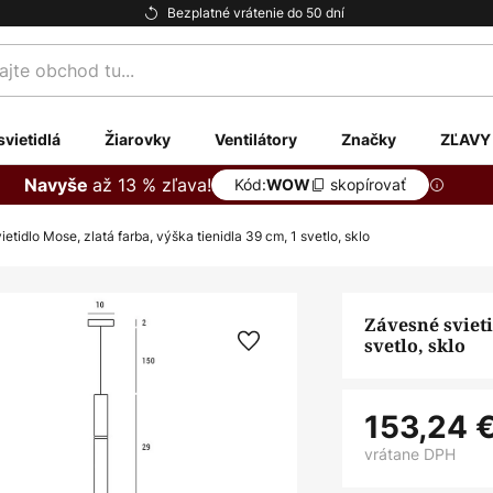
Bezplatné vrátenie do 50 dní
te
svietidlá
Žiarovky
Ventilátory
Značky
ZĽAVY
až 13 % zľava!
Navyše
Kód:
skopírovať
WOW
etidlo Mose, zlatá farba, výška tienidla 39 cm, 1 svetlo, sklo
Závesné svieti
svetlo, sklo
153,24 
vrátane DPH