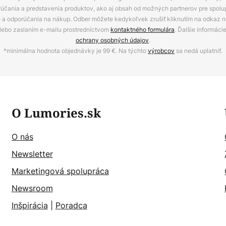
rúčania a predstavenia produktov, ako aj obsah od možných partnerov pre spolu
ie a odporúčania na nákup. Odber môžete kedykoľvek zrušiť kliknutím na odkaz na
alebo zaslaním e-mailu prostredníctvom
kontaktného formulára
. Ďalšie informáci
ochrany osobných údajov
.
*minimálna hodnota objednávky je 99 €. Na týchto
výrobcov
sa nedá uplatniť.
O Lumories.sk
O nás
Newsletter
Marketingová spolupráca
Newsroom
Inšpirácia
|
Poradca