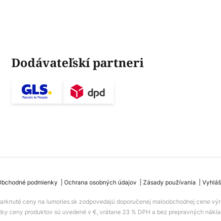
Dodávateľskí partneri
Obchodné podmienky
Ochrana osobných údajov
Zásady používania
Vyhláš
iarknuté ceny na lumories.sk zodpovedajú doporučenej maloobchodnej cene výr
tky ceny produktov sú uvedené v €, vrátane 23 % DPH a bez prepravných nákla