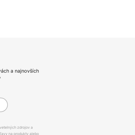
vách a najnovších
*
svetelných zdrojov a
zľavy na produkty alebo