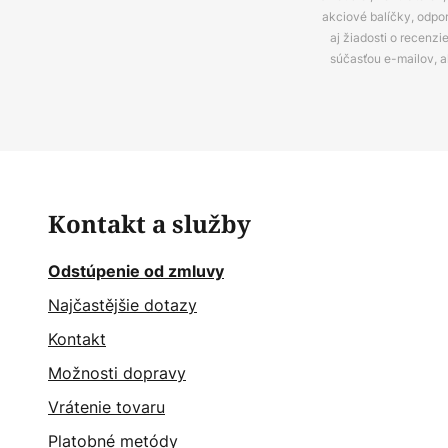
akciové balíčky, odpo
aj žiadosti o recenz
súčasťou e-mailov, 
Kontakt a služby
Odstúpenie od zmluvy
Najčastějšie dotazy
Kontakt
Možnosti dopravy
Vrátenie tovaru
Platobné metódy