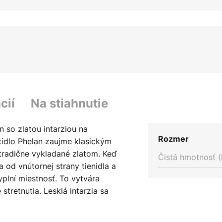
cií
Na stiahnutie
n so zlatou intarziou na
Rozmer
tidlo Phelan zaujme klasickým
etradične vykladané zlatom. Keď
Čistá hmotnosť (
a od vnútornej strany tienidla a
yplní miestnosť. To vytvára
stretnutia. Lesklá intarzia sa
om oceľového krytu. Farby sa
 a vytvárajú nádherný celkový