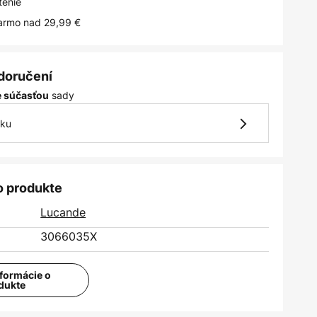
tenie
armo nad 29,99 €
 doručení
sady
je súčasťou
vku
o produkte
Lucande
3066035X
nformácie o
dukte