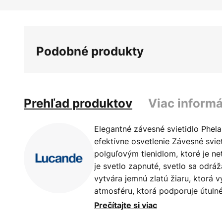
Preskočiť
na
začiatok
galérie
Podobné produkty
obrázkov
Prehľad produktov
Viac informá
Elegantné závesné svietidlo Phela
efektívne osvetlenie Závesné svie
polguľovým tienidlom, ktoré je n
je svetlo zapnuté, svetlo sa odráž
vytvára jemnú zlatú žiaru, ktorá v
atmosféru, ktorá podporuje útulné 
zdá byť v kontraste s matným lak
Prečítajte si viac
však navzájom dokonale dopĺňajú