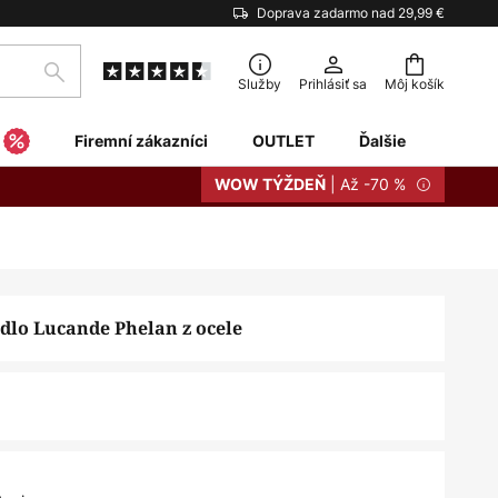
Doprava zadarmo nad 29,99 €
Hľadať
Služby
Prihlásiť sa
Môj košík
Firemní zákazníci
OUTLET
Ďalšie
| Až -70 %
WOW TÝŽDEŇ
idlo Lucande Phelan z ocele