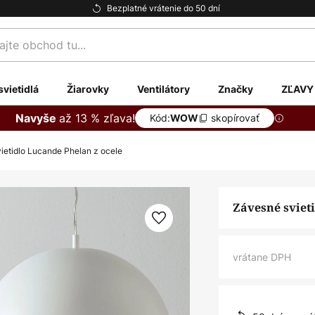
Bezplatné vrátenie do 50 dní
te
svietidlá
Žiarovky
Ventilátory
Značky
ZĽAVY
až 13 % zľava!
Navyše
Kód:
skopírovať
WOW
ietidlo Lucande Phelan z ocele
Závesné sviet
vrátane DPH