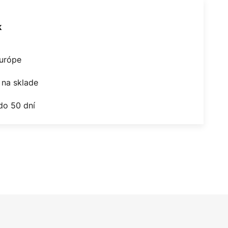
k
Európe
na sklade
do 50 dní