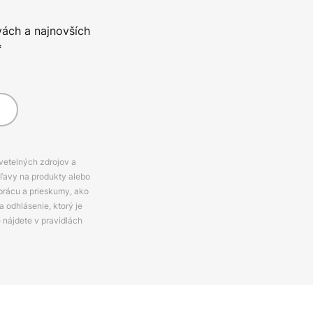
vách a najnovších
*
svetelných zdrojov a
zľavy na produkty alebo
prácu a prieskumy, ako
 odhlásenie, ktorý je
e nájdete v pravidlách