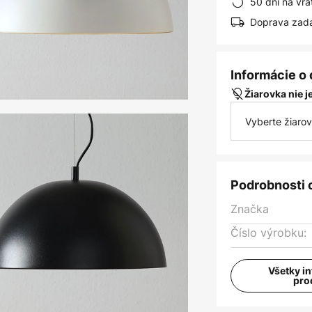
50 dní na vrá
Doprava zad
Informácie o
Žiarovka nie 
Vyberte žiaro
Podrobnosti 
Značka
Číslo výrobku:
Všetky i
pro