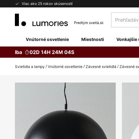
Skip
Viac ako 25 rokov skúseností
to
Prehľadávaj
Content
obchod
tu...
Vnútorné osvetlenie
Miestnosti
Vonkajšie 
Iba
02D 14H 24M 03S
Svietidla a lampy
Vnútorné osvetlenie
Závesné svietidlá
Závesné sv
Preskočiť
na
koniec
galérie
obrázkov