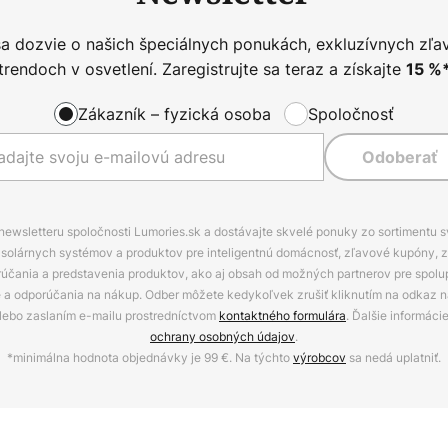
sa dozvie o našich špeciálnych ponukách, exkluzívnych zľa
trendoch v osvetlení. Zaregistrujte sa teraz a získajte
15
%
Zákazník – fyzická osoba
Spoločnosť
Odoberať
 newsletteru spoločnosti Lumories.sk a dostávajte skvelé ponuky zo sortimentu 
ov, solárnych systémov a produktov pre inteligentnú domácnosť, zľavové kupóny, 
rúčania a predstavenia produktov, ako aj obsah od možných partnerov pre spolu
ie a odporúčania na nákup. Odber môžete kedykoľvek zrušiť kliknutím na odkaz na
alebo zaslaním e-mailu prostredníctvom
kontaktného formulára
. Ďalšie informáci
ochrany osobných údajov
.
*minimálna hodnota objednávky je 99 €. Na týchto
výrobcov
sa nedá uplatniť.