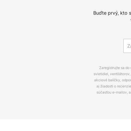
Buďte prvý, kto 
Zaregistrujte sa do
svietidiel, ventilátor
akciové balíčky, odpo
aj žiadosti o recenz
súčasťou e-mailov, 