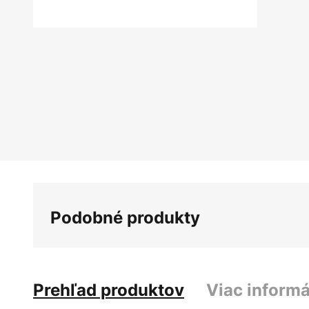
Preskočiť
na
začiatok
galérie
obrázkov
Podobné produkty
Prehľad produktov
Viac informá