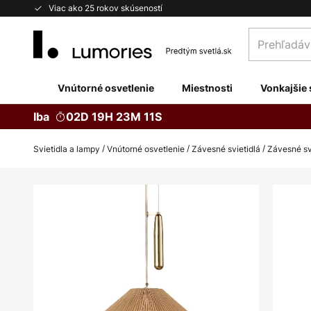
Skip
Viac ako 25 rokov skúseností
to
Prehľadávaj
Content
obchod
tu...
Vnútorné osvetlenie
Miestnosti
Vonkajšie 
Iba
02D 19H 23M 10S
Svietidla a lampy
Vnútorné osvetlenie
Závesné svietidlá
Závesné sv
Preskočiť
na
koniec
galérie
obrázkov