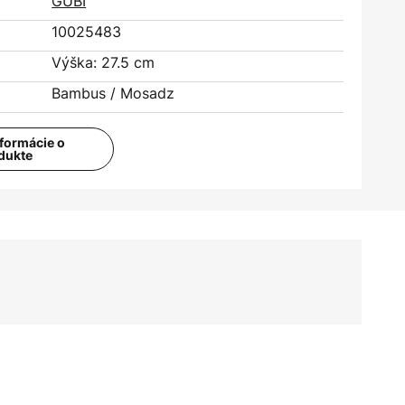
GUBI
10025483
Výška: 27.5 cm
Bambus / Mosadz
nformácie o
dukte