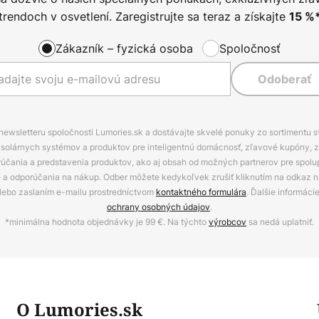
trendoch v osvetlení. Zaregistrujte sa teraz a získajte
15
%
Zákazník – fyzická osoba
Spoločnosť
Odoberať
 newsletteru spoločnosti Lumories.sk a dostávajte skvelé ponuky zo sortimentu 
ov, solárnych systémov a produktov pre inteligentnú domácnosť, zľavové kupóny, 
rúčania a predstavenia produktov, ako aj obsah od možných partnerov pre spolu
ie a odporúčania na nákup. Odber môžete kedykoľvek zrušiť kliknutím na odkaz na
alebo zaslaním e-mailu prostredníctvom
kontaktného formulára
. Ďalšie informáci
ochrany osobných údajov
.
*minimálna hodnota objednávky je 99 €. Na týchto
výrobcov
sa nedá uplatniť.
O Lumories.sk