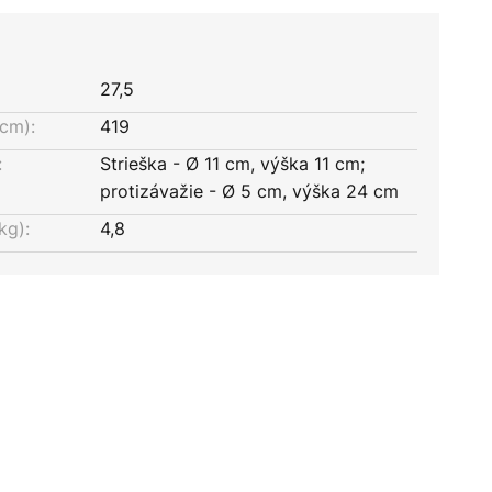
27,5
cm):
419
:
Strieška - Ø 11 cm, výška 11 cm;
protizávažie - Ø 5 cm, výška 24 cm
kg):
4,8