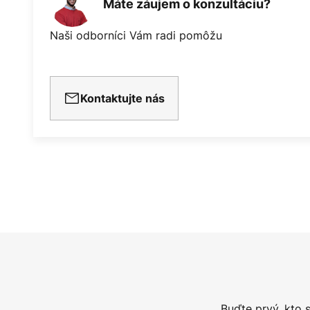
Máte záujem o konzultáciu?
Naši odborníci Vám radi pomôžu
Kontaktujte nás
Buďte prvý, kto 