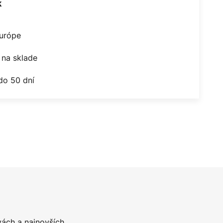
k
Európe
na sklade
do 50 dní
vách a najnovších