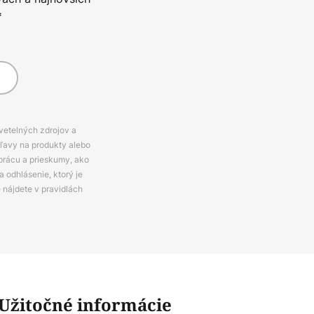
*
svetelných zdrojov a
zľavy na produkty alebo
prácu a prieskumy, ako
 odhlásenie, ktorý je
e nájdete v pravidlách
Užitočné informácie