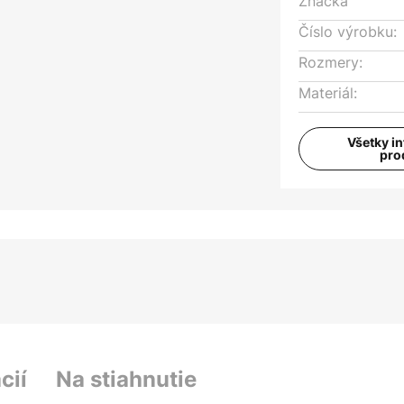
Značka
Číslo výrobku:
Rozmery:
Materiál:
Všetky i
pro
cií
Na stiahnutie