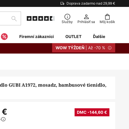
Doprava zadarmo nad 29,99 €
Hľadať
Služby
Prihlásiť sa
Môj košík
Firemní zákazníci
OUTLET
Ďalšie
| Až -70 %
WOW TÝŽDEŇ
idlo GUBI A1972, mosadz, bambusové tienidlo,
 €
DMC -144,60 €
€