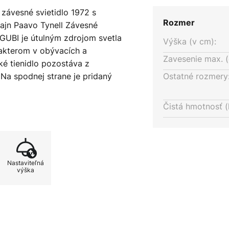
závesné svietidlo 1972 s
Rozmer
zajn Paavo Tynell Závesné
 GUBI je útulným zdrojom svetla
Výška (v cm):
akterom v obývacích a
Zavesenie max. (
ké tienidlo pozostáva z
Na spodnej strane je pridaný
Ostatné rozmery
s dvoma žiarovkami E27 vloženými
é osvetlenie stola alebo
Čistá hmotnosť (
m prvkom v tvare špirály pod
 mosadze - rovnako ako
nastavenie výšky tienidla. Dizajn
okov 20. storočia vytvoril
Nastaviteľná
l, ktorého koncepty sa považujú
výška
etlenia a ktorý je známy ako