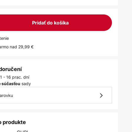
Pridať do košíka
tenie
armo nad 29,99 €
 doručení
1 - 16 prac. dní
sady
je súčasťou
iarovku
o produkte