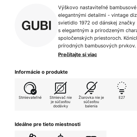
Výškovo nastaviteľné bambusové 
elegantnými detailmi - vintage di
svietidlo 1972 od dánskej značky
s elegantným a prirodzeným char
spoločenských priestoroch. Kónic
prírodných bambusových prvkov. 
kryt rozptyľujúci svetlo, takže 
Prečítajte si viac
dovnútra možno dosiahnuť príjemn
priestoru. Konštrukcia s ozdobný
Informácie o produkte
tienidlom je vyrobená z leštenej
protizávažie, ktoré sa používa na 
tejto závesnej lampy v štýle 50. r
Stmievateľné
Stmievač nie
Žiarovka nie je
E27
priemyselný dizajnér Paavo Tynel
je súčasťou
súčasťou
dodávky
balenia
za míľniky vo fínskom dizajne osv
"muž, ktorý prinútil Fínsko svietiť".
Ideálne pre tieto miestnosti