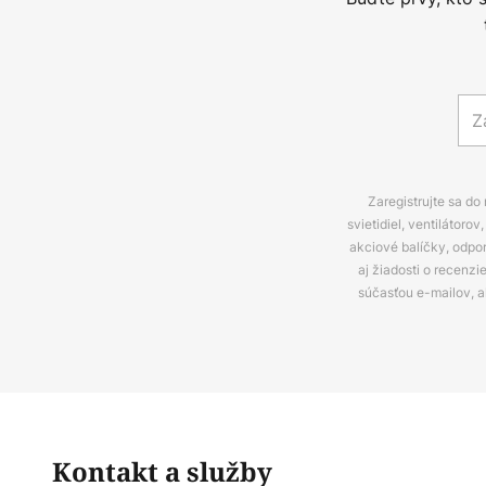
Zaregistrujte sa do
svietidiel, ventilátor
akciové balíčky, odpo
aj žiadosti o recenz
súčasťou e-mailov, 
Kontakt a služby