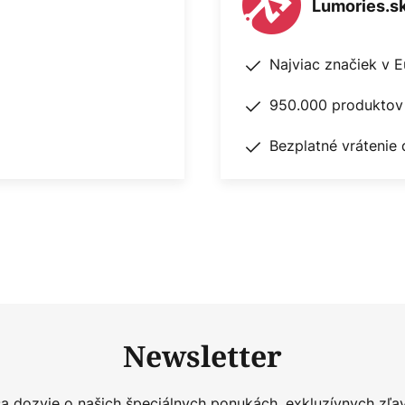
Lumories.s
Najviac značiek v 
950.000 produktov 
Bezplatné vrátenie 
Newsletter
sa dozvie o našich špeciálnych ponukách, exkluzívnych zľa