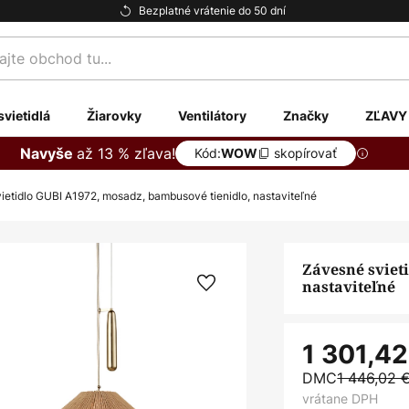
Bezplatné vrátenie do 50 dní
te
svietidlá
Žiarovky
Ventilátory
Značky
ZĽAVY
až 13 % zľava!
Navyše
Kód:
skopírovať
WOW
ietidlo GUBI A1972, mosadz, bambusové tienidlo, nastaviteľné
Závesné sviet
nastaviteľné
1 301,42
DMC
1 446,02 
vrátane DPH