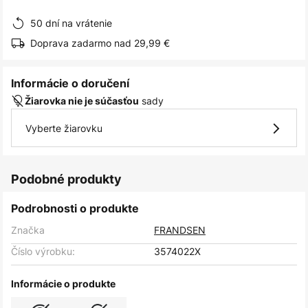
obrázkov
50 dní na vrátenie
Doprava zadarmo nad 29,99 €
Informácie o doručení
sady
Žiarovka nie je súčasťou
Vyberte žiarovku
Podobné produkty
Podrobnosti o produkte
Značka
FRANDSEN
Číslo výrobku:
3574022X
Informácie o produkte