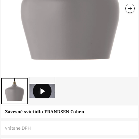
Preskočiť
Závesné svietidlo FRANDSEN Cohen
na
začiatok
vrátane DPH
galérie