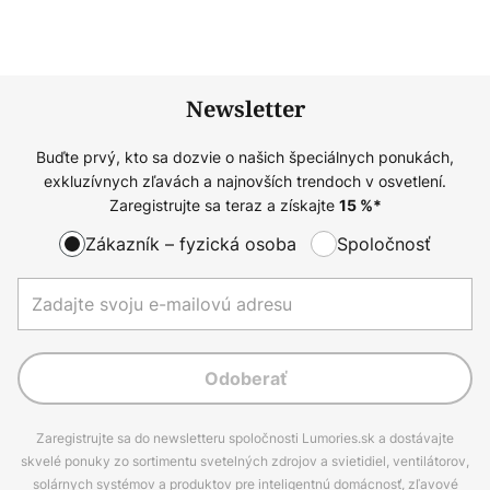
Newsletter
Buďte prvý, kto sa dozvie o našich špeciálnych ponukách,
exkluzívnych zľavách a najnovších trendoch v osvetlení.
Zaregistrujte sa teraz a získajte
15
%*
Zákazník – fyzická osoba
Spoločnosť
Odoberať
Zaregistrujte sa do newsletteru spoločnosti Lumories.sk a dostávajte
skvelé ponuky zo sortimentu svetelných zdrojov a svietidiel, ventilátorov,
solárnych systémov a produktov pre inteligentnú domácnosť, zľavové