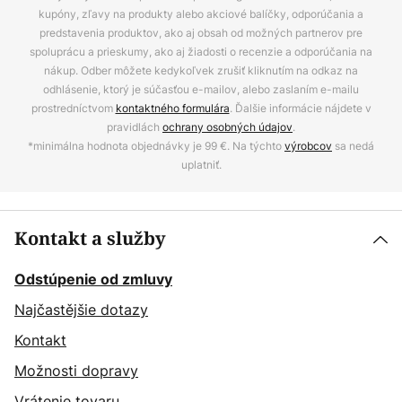
kupóny, zľavy na produkty alebo akciové balíčky, odporúčania a
predstavenia produktov, ako aj obsah od možných partnerov pre
spoluprácu a prieskumy, ako aj žiadosti o recenzie a odporúčania na
nákup. Odber môžete kedykoľvek zrušiť kliknutím na odkaz na
odhlásenie, ktorý je súčasťou e-mailov, alebo zaslaním e-mailu
prostredníctvom
kontaktného formulára
. Ďalšie informácie nájdete v
pravidlách
ochrany osobných údajov
.
*minimálna hodnota objednávky je 99 €. Na týchto
výrobcov
sa nedá
uplatniť.
Kontakt a služby
Odstúpenie od zmluvy
Najčastějšie dotazy
Kontakt
Možnosti dopravy
Vrátenie tovaru