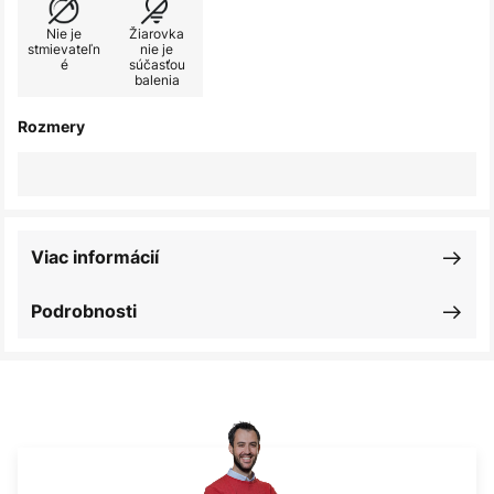
Nie je
Žiarovka
stmievateľn
nie je
é
súčasťou
balenia
Rozmery
Viac informácií
Podrobnosti