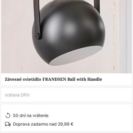
Preskočiť
Závesné svietidlo FRANDSEN Ball with Handle
na
začiatok
vrátane DPH
galérie
obrázkov
50 dní na vrátenie
Doprava zadarmo nad 29,99 €