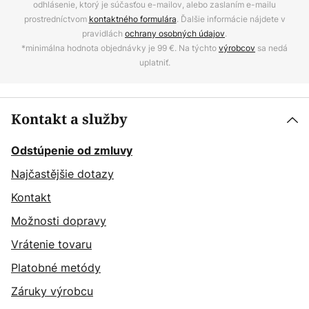
odhlásenie, ktorý je súčasťou e-mailov, alebo zaslaním e-mailu
prostredníctvom
kontaktného formulára
. Ďalšie informácie nájdete v
pravidlách
ochrany osobných údajov
.
*minimálna hodnota objednávky je 99 €. Na týchto
výrobcov
sa nedá
uplatniť.
Kontakt a služby
Odstúpenie od zmluvy
Najčastějšie dotazy
Kontakt
Možnosti dopravy
Vrátenie tovaru
Platobné metódy
Záruky výrobcu