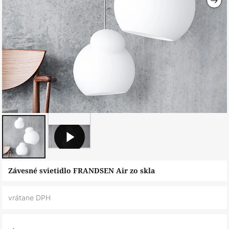
Preskočiť
Závesné svietidlo FRANDSEN Air zo skla
na
začiatok
vrátane DPH
galérie
obrázkov