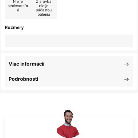
Nie je
Žiarovka
stmievateľn
nie je
é
súčasťou
balenia
Rozmery
Viac informácií
Podrobnosti