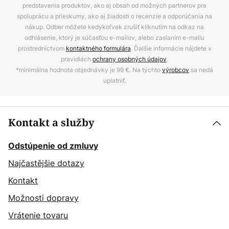
predstavenia produktov, ako aj obsah od možných partnerov pre
spoluprácu a prieskumy, ako aj žiadosti o recenzie a odporúčania na
nákup. Odber môžete kedykoľvek zrušiť kliknutím na odkaz na
odhlásenie, ktorý je súčasťou e-mailov, alebo zaslaním e-mailu
prostredníctvom
kontaktného formulára
. Ďalšie informácie nájdete v
pravidlách
ochrany osobných údajov
.
*minimálna hodnota objednávky je 99 €. Na týchto
výrobcov
sa nedá
uplatniť.
Kontakt a služby
Odstúpenie od zmluvy
Najčastějšie dotazy
Kontakt
Možnosti dopravy
Vrátenie tovaru