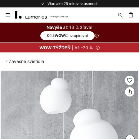
Viac ako 25 rokov skúseností
Skip
to
Content
ať
až 13 % zľava!
Navyše
Kód:
skopírovať
WOW
| Až -70 %
WOW TÝŽDEŇ
Závesné svietidlá
Preskočiť
na
koniec
galérie
obrázkov