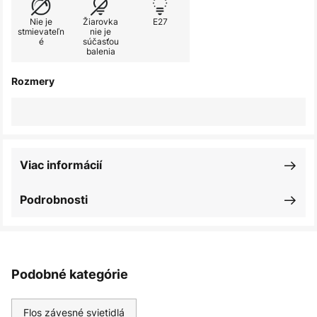
Nie je
Žiarovka
E27
stmievateľn
nie je
é
súčasťou
balenia
Rozmery
Viac informácií
Podrobnosti
Podobné kategórie
Flos závesné svietidlá