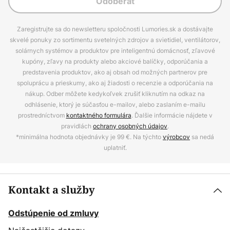
Odoberať
Zaregistrujte sa do newsletteru spoločnosti Lumories.sk a dostávajte
skvelé ponuky zo sortimentu svetelných zdrojov a svietidiel, ventilátorov,
solárnych systémov a produktov pre inteligentnú domácnosť, zľavové
kupóny, zľavy na produkty alebo akciové balíčky, odporúčania a
predstavenia produktov, ako aj obsah od možných partnerov pre
spoluprácu a prieskumy, ako aj žiadosti o recenzie a odporúčania na
nákup. Odber môžete kedykoľvek zrušiť kliknutím na odkaz na
odhlásenie, ktorý je súčasťou e-mailov, alebo zaslaním e-mailu
prostredníctvom
kontaktného formulára
. Ďalšie informácie nájdete v
pravidlách
ochrany osobných údajov
.
*minimálna hodnota objednávky je 99 €. Na týchto
výrobcov
sa nedá
uplatniť.
Kontakt a služby
Odstúpenie od zmluvy