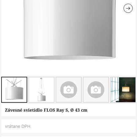
Preskočiť
Závesné svietidlo FLOS Ray S, Ø 43 cm
na
začiatok
vrátane DPH
galérie