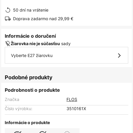
obrázkov
50 dní na vrátenie
Doprava zadarmo nad 29,99 €
Informácie o doručení
sady
Žiarovka nie je súčasťou
Vyberte E27 žiarovku
Podobné produkty
Podrobnosti o produkte
Značka
FLOS
Číslo výrobku:
3510161X
Informácie o produkte