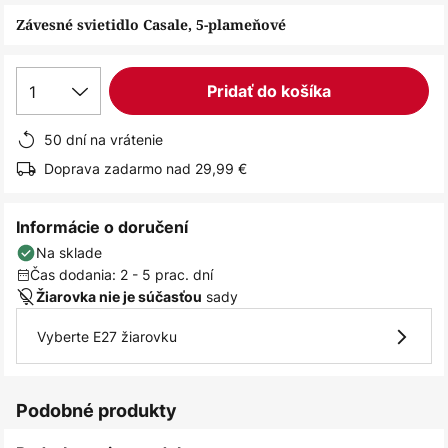
obrázkov
Závesné svietidlo Casale, 5-plameňové
1
Pridať do košíka
50 dní na vrátenie
Doprava zadarmo nad 29,99 €
Informácie o doručení
Na sklade
Čas dodania: 2 - 5 prac. dní
sady
Žiarovka nie je súčasťou
Vyberte E27 žiarovku
Podobné produkty