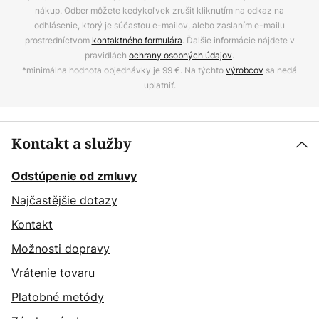
nákup. Odber môžete kedykoľvek zrušiť kliknutím na odkaz na
odhlásenie, ktorý je súčasťou e-mailov, alebo zaslaním e-mailu
prostredníctvom
kontaktného formulára
. Ďalšie informácie nájdete v
pravidlách
ochrany osobných údajov
.
*minimálna hodnota objednávky je 99 €. Na týchto
výrobcov
sa nedá
uplatniť.
Kontakt a služby
Odstúpenie od zmluvy
Najčastějšie dotazy
Kontakt
Možnosti dopravy
Vrátenie tovaru
Platobné metódy