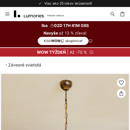
Viac ako 25 rokov skúseností
Skip
to
Content
ať
Iba
02D 17H 41M 08S
až 13 % zľava!
Navyše
Kód:
skopírovať
WOW
| Až -70 %
WOW TÝŽDEŇ
Závesné svietidlá
Preskočiť
na
koniec
galérie
obrázkov