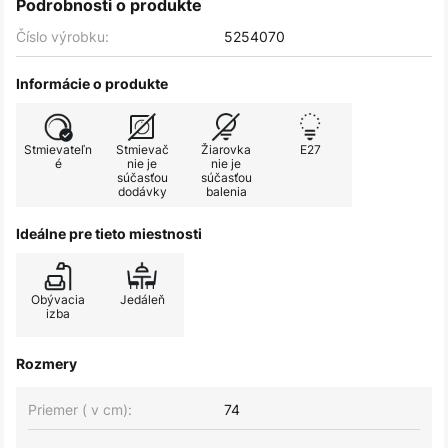
Podrobnosti o produkte
Číslo výrobku:
5254070
Informácie o produkte
Stmievateľn
Stmievač
Žiarovka
E27
é
nie je
nie je
súčasťou
súčasťou
dodávky
balenia
Ideálne pre tieto miestnosti
Obývacia
Jedáleň
izba
Rozmery
Priemer ( v cm):
74