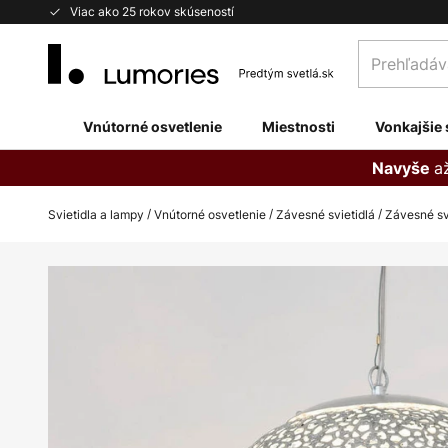
Skip
Viac ako 25 rokov skúseností
to
Prehľadávaj
Content
obchod
tu...
Vnútorné osvetlenie
Miestnosti
Vonkajšie 
a
Navyše
Svietidla a lampy
Vnútorné osvetlenie
Závesné svietidlá
Závesné sve
Preskočiť
na
koniec
galérie
obrázkov