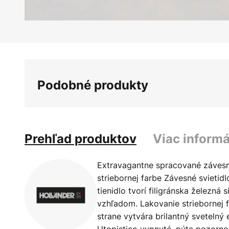
Preskočiť
na
začiatok
galérie
Podobné produkty
obrázkov
Prehľad produktov
Viac informá
Extravagantne spracované závesné
striebornej farbe Závesné svietidl
tienidlo tvorí filigránska železná 
vzhľadom. Lakovanie striebornej f
strane vytvára brilantný svetelný e