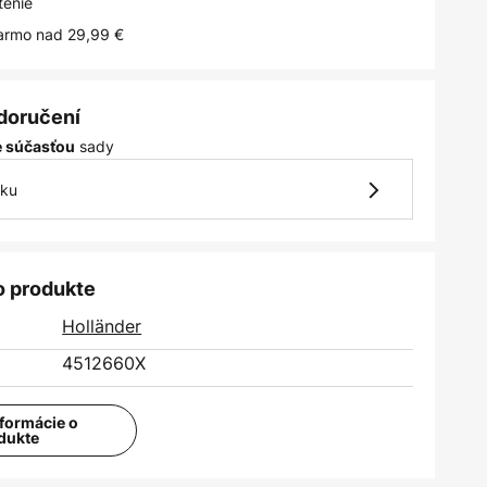
tenie
armo nad 29,99 €
 doručení
sady
je súčasťou
vku
o produkte
Holländer
4512660X
nformácie o
dukte