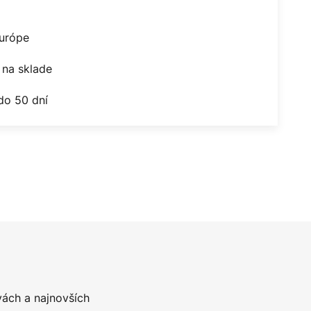
Európe
na sklade
do 50 dní
vách a najnovších