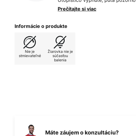
Utopistico vypnuté, púta pozornos
odhalí svoj pôvab a poskytuje ži
Prečítajte si viac
plošné osvetlenie. Utopistico la
nábytku - externe stmievateľný -
Informácie o produkte
zodpovedajúcou päticou (E27)
Nie je
Žiarovka nie je
stmievateľné
súčasťou
balenia
Máte záujem o konzultáciu?