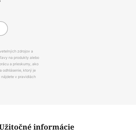
*
svetelných zdrojov a
zľavy na produkty alebo
prácu a prieskumy, ako
 odhlásenie, ktorý je
e nájdete v pravidlách
Užitočné informácie