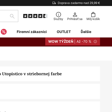
Doprava zadarmo nad 29,99 €
Hľadať
Služby
Prihlásiť sa
Môj košík
Firemní zákazníci
OUTLET
Ďalšie
| Až -70 %
WOW TÝŽDEŇ
 Utopistico v striebornej farbe