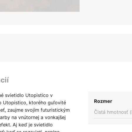
cií
 svietidlo Utopistico v
Rozmer
o Utopistico, ktorého guľovité
sieť, zaujme svojím futuristickým
Čistá hmotnosť (
arby na vnútornej a vonkajšej
fekt. Aj keď je svietidlo