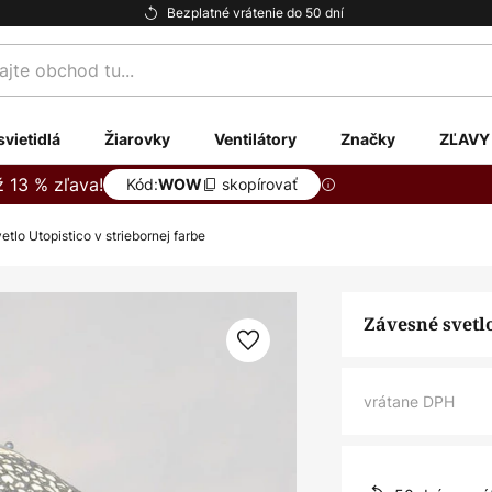
Bezplatné vrátenie do 50 dní
te
svietidlá
Žiarovky
Ventilátory
Značky
ZĽAVY
ž 13 % zľava!
Kód:
skopírovať
WOW
tlo Utopistico v striebornej farbe
Závesné svetlo
vrátane DPH