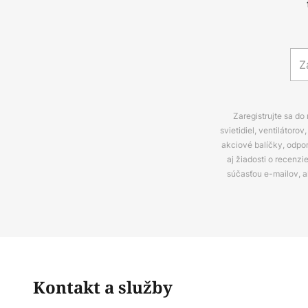
Zaregistrujte sa do
svietidiel, ventilátor
akciové balíčky, odpo
aj žiadosti o recenz
súčasťou e-mailov, 
Kontakt a služby