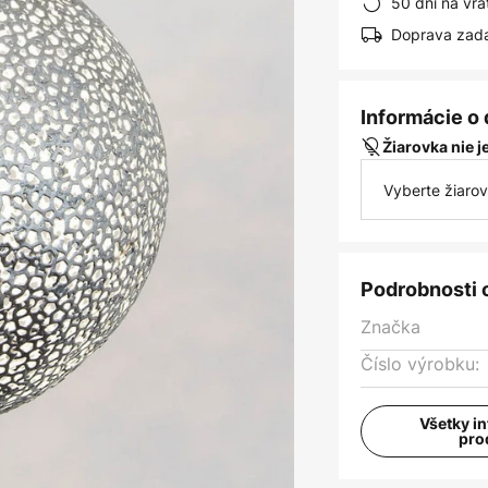
50 dní na vrá
Doprava zad
Informácie o
Žiarovka nie 
Vyberte žiaro
Podrobnosti 
Značka
Číslo výrobku:
Všetky i
pro