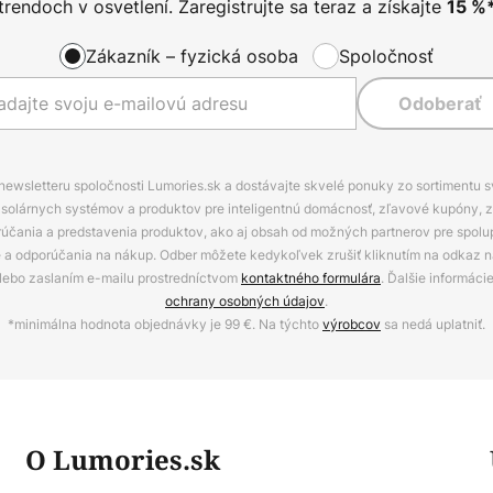
trendoch v osvetlení. Zaregistrujte sa teraz a získajte
15
%
Zákazník – fyzická osoba
Spoločnosť
Odoberať
 newsletteru spoločnosti Lumories.sk a dostávajte skvelé ponuky zo sortimentu 
ov, solárnych systémov a produktov pre inteligentnú domácnosť, zľavové kupóny, 
rúčania a predstavenia produktov, ako aj obsah od možných partnerov pre spolu
ie a odporúčania na nákup. Odber môžete kedykoľvek zrušiť kliknutím na odkaz na
alebo zaslaním e-mailu prostredníctvom
kontaktného formulára
. Ďalšie informáci
ochrany osobných údajov
.
*minimálna hodnota objednávky je 99 €. Na týchto
výrobcov
sa nedá uplatniť.
O Lumories.sk