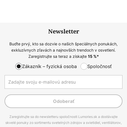
Newsletter
Buďte prvý, kto sa dozvie o našich špeciálnych ponukách,
exkluzívnych zľavách a najnovších trendoch v osvetlení.
Zaregistrujte sa teraz a získajte
15
%*
Zákazník – fyzická osoba
Spoločnosť
Odoberať
Zaregistrujte sa do newsletteru spoločnosti Lumories.sk a dostávajte
skvelé ponuky zo sortimentu svetelných zdrojov a svietidiel, ventilátorov,