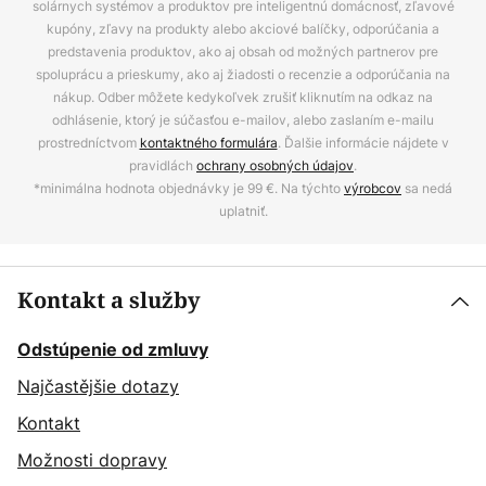
solárnych systémov a produktov pre inteligentnú domácnosť, zľavové
kupóny, zľavy na produkty alebo akciové balíčky, odporúčania a
predstavenia produktov, ako aj obsah od možných partnerov pre
spoluprácu a prieskumy, ako aj žiadosti o recenzie a odporúčania na
nákup. Odber môžete kedykoľvek zrušiť kliknutím na odkaz na
odhlásenie, ktorý je súčasťou e-mailov, alebo zaslaním e-mailu
prostredníctvom
kontaktného formulára
. Ďalšie informácie nájdete v
pravidlách
ochrany osobných údajov
.
*minimálna hodnota objednávky je 99 €. Na týchto
výrobcov
sa nedá
uplatniť.
Kontakt a služby
Odstúpenie od zmluvy
Najčastějšie dotazy
Kontakt
Možnosti dopravy