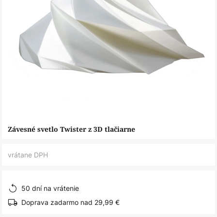
Preskočiť
Závesné svetlo Twister z 3D tlačiarne
na
začiatok
vrátane DPH
galérie
obrázkov
50 dní na vrátenie
Doprava zadarmo nad 29,99 €