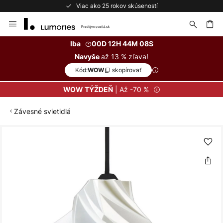
Viac ako 25 rokov skúseností
Skip
to
Content
ať
Iba
00D 12H 44M 08S
až 13 % zľava!
Navyše
Kód:
skopírovať
WOW
| Až -70 %
WOW TÝŽDEŇ
Závesné svietidlá
Preskočiť
na
koniec
galérie
obrázkov