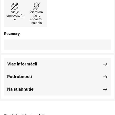
Nie je
Žiarovka
stmievateľn
nie je
é
súčasťou
balenia
Rozmery
Viac informácií
Podrobnosti
Na stiahnutie