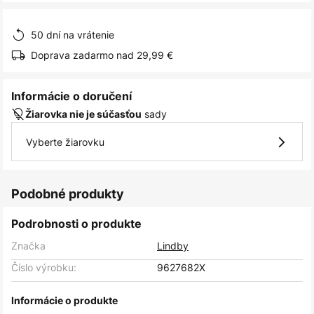
obrázkov
50 dní na vrátenie
Doprava zadarmo nad 29,99 €
Informácie o doručení
sady
Žiarovka nie je súčasťou
Vyberte žiarovku
Podobné produkty
Podrobnosti o produkte
Značka
Lindby
Číslo výrobku:
9627682X
Informácie o produkte