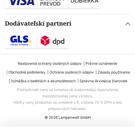
Dodávateľskí partneri
Nastavenia ochrany osobných údajov
Právne oznámenie
Obchodné podmienky
Ochrana osobných údajov
Zásady používania
Vyhláška o batériách a akumulátoroch
Správna likvidácia žiaroviek
Prečiarknuté ceny na lumories.sk zodpovedajú doporučenej
maloobchodnej cene výrobcu.
Všetky ceny produktov sú uvedené v €, vrátane 23 % DPH a bez
prepravných nákladov.
© 2026 Lampenwelt GmbH