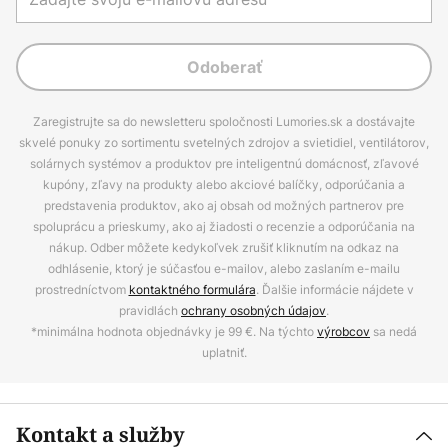
Odoberať
Zaregistrujte sa do newsletteru spoločnosti Lumories.sk a dostávajte
skvelé ponuky zo sortimentu svetelných zdrojov a svietidiel, ventilátorov,
solárnych systémov a produktov pre inteligentnú domácnosť, zľavové
kupóny, zľavy na produkty alebo akciové balíčky, odporúčania a
predstavenia produktov, ako aj obsah od možných partnerov pre
spoluprácu a prieskumy, ako aj žiadosti o recenzie a odporúčania na
nákup. Odber môžete kedykoľvek zrušiť kliknutím na odkaz na
odhlásenie, ktorý je súčasťou e-mailov, alebo zaslaním e-mailu
prostredníctvom
kontaktného formulára
. Ďalšie informácie nájdete v
pravidlách
ochrany osobných údajov
.
*minimálna hodnota objednávky je 99 €. Na týchto
výrobcov
sa nedá
uplatniť.
Kontakt a služby