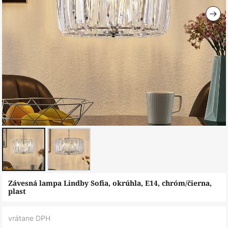
Preskočiť
Závesná lampa Lindby Sofia, okrúhla, E14, chróm/čierna,
na
plast
začiatok
galérie
vrátane DPH