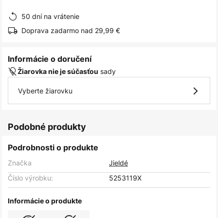
obrázkov
50 dní na vrátenie
Doprava zadarmo nad 29,99 €
Informácie o doručení
sady
Žiarovka nie je súčasťou
Vyberte žiarovku
Podobné produkty
Podrobnosti o produkte
Značka
Jieldé
Číslo výrobku:
5253119X
Informácie o produkte