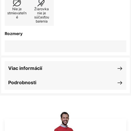
Nie je
Žiarovka
stmievateľn
nie je
é
súčasťou
balenia
Rozmery
Viac informácií
Podrobnosti