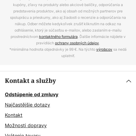
kupóny, zľavy na produkty alebo akciové balíčky, odporúčania a
predstavenia produktov, ako aj obsah od možných partnerov pre
spoluprácu a prieskumy, ako aj žiadosti o recenzie a odporúčania na
nákup. Odber môžete kedykoľvek zrušiť kliknutím na odkaz na
odhlásenie, ktorý je súčasťou e-mailov, alebo zaslaním e-mailu
prostredníctvom
kontaktného formulára
. Ďalšie informácie nájdete v
pravidlách
ochrany osobných údajov
.
*minimálna hodnota objednávky je 99 €. Na týchto
výrobcov
sa nedá
uplatniť.
Kontakt a služby
Odstúpenie od zmluvy
Najčastějšie dotazy
Kontakt
Možnosti dopravy
Vrátenie tovaru