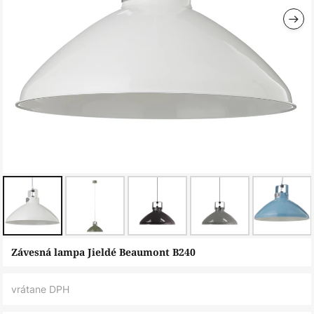
Preskočiť
Závesná lampa Jieldé Beaumont B240
na
začiatok
vrátane DPH
galérie