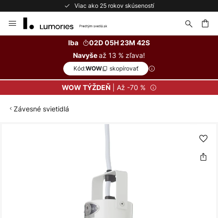
Viac ako 25 rokov skúseností
Skip
to
Content
ať
Iba
02D 05H 23M 41S
až 13 % zľava!
Navyše
Kód:
skopírovať
WOW
| Až -70 %
WOW TÝŽDEŇ
Závesné svietidlá
Preskočiť
na
koniec
galérie
obrázkov