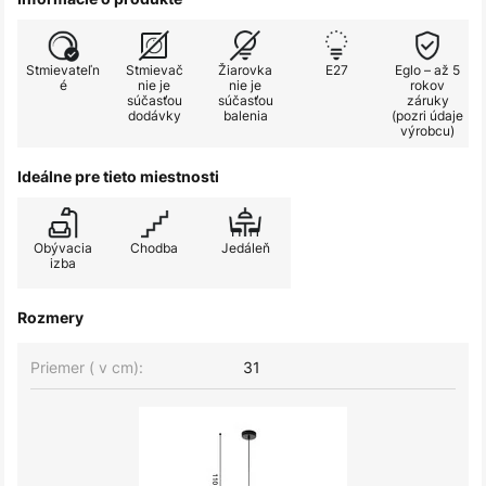
Stmievateľn
Stmievač
Žiarovka
E27
Eglo – až 5
é
nie je
nie je
rokov
súčasťou
súčasťou
záruky
dodávky
balenia
(pozri údaje
výrobcu)
Ideálne pre tieto miestnosti
Obývacia
Chodba
Jedáleň
izba
Rozmery
Priemer ( v cm):
31