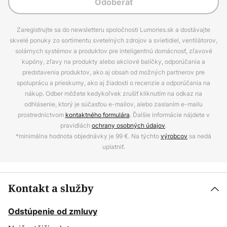
Odoberať
Zaregistrujte sa do newsletteru spoločnosti Lumories.sk a dostávajte
skvelé ponuky zo sortimentu svetelných zdrojov a svietidiel, ventilátorov,
solárnych systémov a produktov pre inteligentnú domácnosť, zľavové
kupóny, zľavy na produkty alebo akciové balíčky, odporúčania a
predstavenia produktov, ako aj obsah od možných partnerov pre
spoluprácu a prieskumy, ako aj žiadosti o recenzie a odporúčania na
nákup. Odber môžete kedykoľvek zrušiť kliknutím na odkaz na
odhlásenie, ktorý je súčasťou e-mailov, alebo zaslaním e-mailu
prostredníctvom
kontaktného formulára
. Ďalšie informácie nájdete v
pravidlách
ochrany osobných údajov
.
*minimálna hodnota objednávky je 99 €. Na týchto
výrobcov
sa nedá
uplatniť.
Kontakt a služby
Odstúpenie od zmluvy