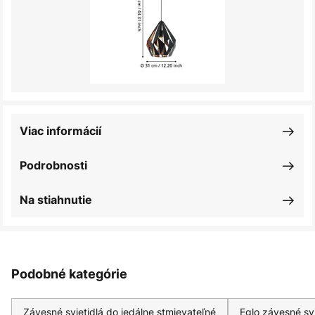
Viac informácií
Podrobnosti
Na stiahnutie
Podobné kategórie
Závesné svietidlá do jedálne stmievateľné
Eglo závesné svi