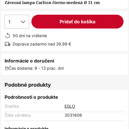
obrázkov
Závesná lampa Carlton čierno-medená Ø 31 cm
1
Pridať do košíka
50 dní na vrátenie
Doprava zadarmo nad 29,99 €
Informácie o doručení
Čas dodania: 9 - 13 prac. dní
Podobné produkty
Podrobnosti o produkte
Značka
EGLO
Číslo výrobku:
3031606
Informácie o produkte