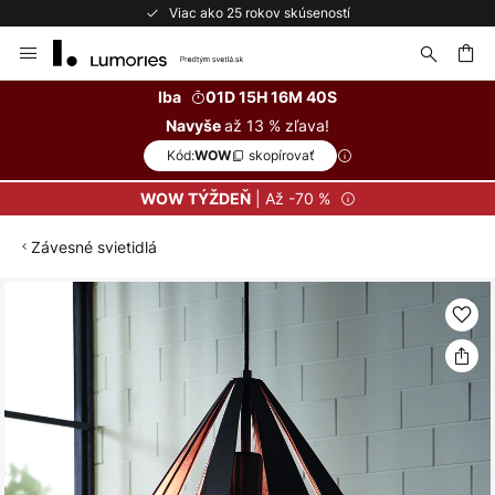
Viac ako 25 rokov skúseností
Skip
to
Content
ať
Iba
01D 15H 16M 40S
až 13 % zľava!
Navyše
Kód:
skopírovať
WOW
| Až -70 %
WOW TÝŽDEŇ
Závesné svietidlá
Preskočiť
na
koniec
galérie
obrázkov