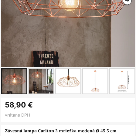
Preskočiť
58,90 €
na
začiatok
vrátane DPH
galérie
obrázkov
Závesná lampa Carlton 2 mriežka medená Ø 45,5 cm