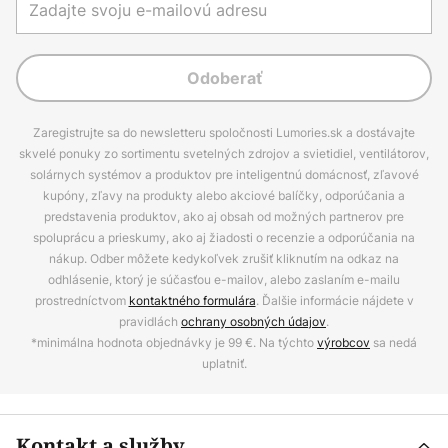
Odoberať
Zaregistrujte sa do newsletteru spoločnosti Lumories.sk a dostávajte
skvelé ponuky zo sortimentu svetelných zdrojov a svietidiel, ventilátorov,
solárnych systémov a produktov pre inteligentnú domácnosť, zľavové
kupóny, zľavy na produkty alebo akciové balíčky, odporúčania a
predstavenia produktov, ako aj obsah od možných partnerov pre
spoluprácu a prieskumy, ako aj žiadosti o recenzie a odporúčania na
nákup. Odber môžete kedykoľvek zrušiť kliknutím na odkaz na
odhlásenie, ktorý je súčasťou e-mailov, alebo zaslaním e-mailu
prostredníctvom
kontaktného formulára
. Ďalšie informácie nájdete v
pravidlách
ochrany osobných údajov
.
*minimálna hodnota objednávky je 99 €. Na týchto
výrobcov
sa nedá
uplatniť.
Kontakt a služby