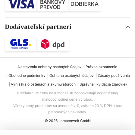
Dodávateľskí partneri
Nastavenia ochrany osobných údajov
Právne oznámenie
Obchodné podmienky
Ochrana osobných údajov
Zásady používania
Vyhláška o batériách a akumulátoroch
Správna likvidácia žiaroviek
Prečiarknuté ceny na lumories.sk zodpovedajú doporučenej
maloobchodnej cene výrobcu.
Všetky ceny produktov sú uvedené v €, vrátane 23 % DPH a bez
prepravných nákladov.
© 2026 Lampenwelt GmbH