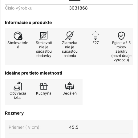
Číslo výrobku:
3031868
Informácie o produkte
Stmievateľn
Stmievač
Žiarovka
E27
Eglo – až 5
é
nie je
nie je
rokov
súčasťou
súčasťou
záruky
dodávky
balenia
(pozri údaje
výrobcu)
Ideálne pre tieto miestnosti
Obývacia
Kuchyňa
Jedáleň
izba
Rozmery
Priemer ( v cm):
45,5