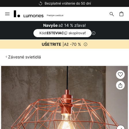
Bezplatné vrátenie do 50 dní
Skip
to
Content
ať
až 14 % zľava!
Navyše
Kód:
skopírovať
ESTEVIAC
|Až -70 %
UŠETRITE
Závesné svietidlá
Preskočiť
na
koniec
galérie
obrázkov