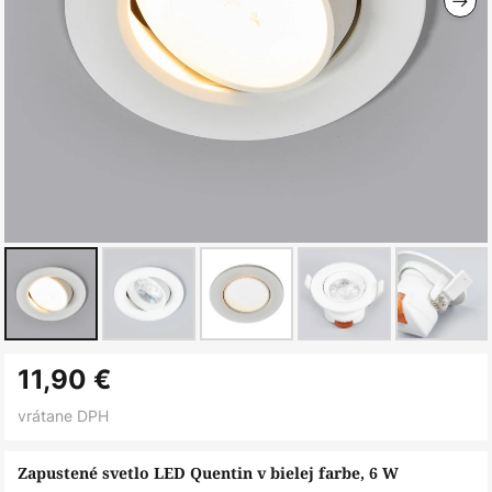
Preskočiť
11,90 €
na
začiatok
vrátane DPH
galérie
obrázkov
Zapustené svetlo LED Quentin v bielej farbe, 6 W