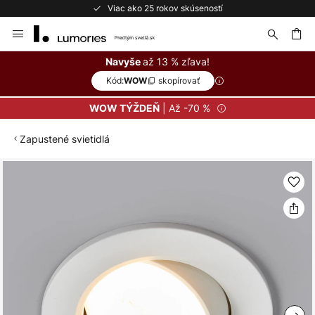
Viac ako 25 rokov skúseností
Skip
to
Content
ať
až 13 % zľava!
Navyše
Kód:
skopírovať
WOW
| Až -70 %
WOW TÝŽDEŇ
Zapustené svietidlá
Preskočiť
na
koniec
galérie
obrázkov