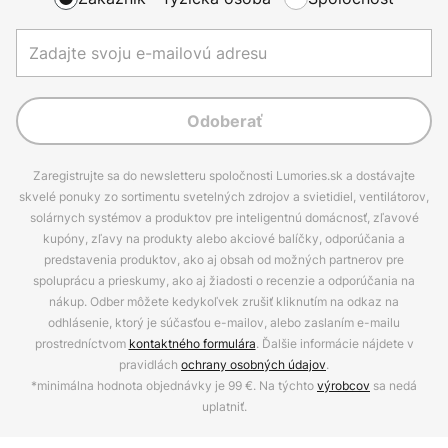
Odoberať
Zaregistrujte sa do newsletteru spoločnosti Lumories.sk a dostávajte
skvelé ponuky zo sortimentu svetelných zdrojov a svietidiel, ventilátorov,
solárnych systémov a produktov pre inteligentnú domácnosť, zľavové
kupóny, zľavy na produkty alebo akciové balíčky, odporúčania a
predstavenia produktov, ako aj obsah od možných partnerov pre
spoluprácu a prieskumy, ako aj žiadosti o recenzie a odporúčania na
nákup. Odber môžete kedykoľvek zrušiť kliknutím na odkaz na
odhlásenie, ktorý je súčasťou e-mailov, alebo zaslaním e-mailu
prostredníctvom
kontaktného formulára
. Ďalšie informácie nájdete v
pravidlách
ochrany osobných údajov
.
*minimálna hodnota objednávky je 99 €. Na týchto
výrobcov
sa nedá
uplatniť.