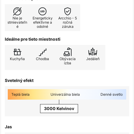
Nie je
Energeticky
Arcchio - 5
stmievateľn
efektívne a
ročná
é
odolné
záruka
Ideálne pre tieto miestnosti
Kuchyňa
Chodba
Obývacia
Jedáleň
izba
Svetelný efekt
Teplá biela
Univerzálna biela
Denné svetlo
3000 Kelvinov
Jas