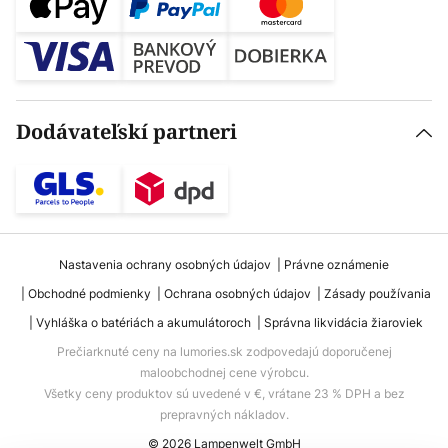
Dodávateľskí partneri
Nastavenia ochrany osobných údajov
Právne oznámenie
Obchodné podmienky
Ochrana osobných údajov
Zásady používania
Vyhláška o batériách a akumulátoroch
Správna likvidácia žiaroviek
Prečiarknuté ceny na lumories.sk zodpovedajú doporučenej
maloobchodnej cene výrobcu.
Všetky ceny produktov sú uvedené v €, vrátane 23 % DPH a bez
prepravných nákladov.
© 2026 Lampenwelt GmbH