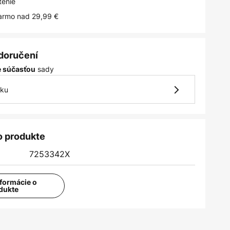
tenie
armo nad 29,99 €
 doručení
sady
je súčasťou
vku
o produkte
7253342X
nformácie o
dukte