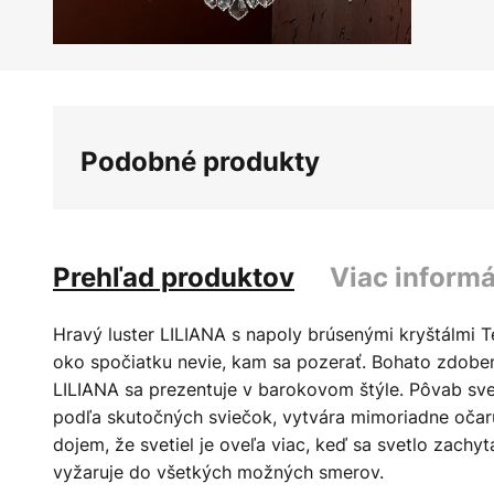
Preskočiť
na
začiatok
galérie
Podobné produkty
obrázkov
Prehľad produktov
Viac informá
Hravý luster LILIANA s napoly brúsenými kryštálmi Te
oko spočiatku nevie, kam sa pozerať. Bohato zdobený
LILIANA sa prezentuje v barokovom štýle. Pôvab sve
podľa skutočných sviečok, vytvára mimoriadne očar
dojem, že svetiel je oveľa viac, keď sa svetlo zach
vyžaruje do všetkých možných smerov.