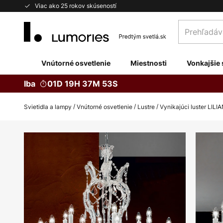
Skip
Viac ako 25 rokov skúseností
to
Prehľadávaj
Content
obchod
tu...
Vnútorné osvetlenie
Miestnosti
Vonkajšie 
Iba
01D 19H 37M 52S
Svietidla a lampy
Vnútorné osvetlenie
Lustre
Vynikajúci luster LILIA
Preskočiť
na
koniec
galérie
obrázkov