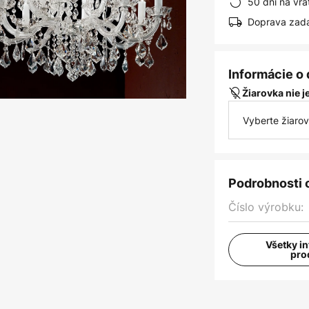
50 dní na vrá
Doprava zad
Informácie o
Žiarovka nie 
Vyberte žiaro
Podrobnosti 
Číslo výrobku:
Všetky i
pro