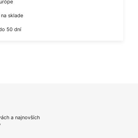
Európe
na sklade
do 50 dní
vách a najnovších
*