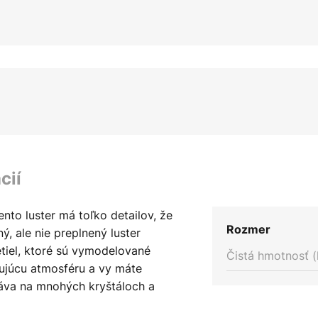
cií
nto luster má toľko detailov, že
Rozmer
, ale nie preplnený luster
tiel, ktoré sú vymodelované
Čistá hmotnosť (
ujúcu atmosféru a vy máte
ytáva na mnohých kryštáloch a