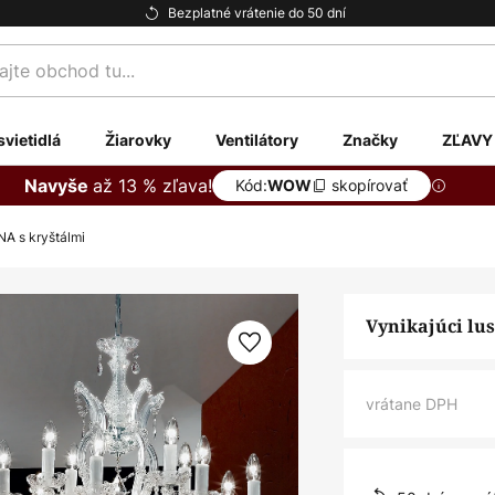
Bezplatné vrátenie do 50 dní
te
svietidlá
Žiarovky
Ventilátory
Značky
ZĽAVY
až 13 % zľava!
Navyše
Kód:
skopírovať
WOW
NA s kryštálmi
Vynikajúci lus
vrátane DPH