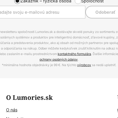
Zákazník – fyzická osoba
Spoločnosť
Odoberať
 newsletteru spoločnosti Lumories.sk a dostávajte skvelé ponuky zo sortimentu 
ov, solárnych systémov a produktov pre inteligentnú domácnosť, zľavové kupóny, 
rúčania a predstavenia produktov, ako aj obsah od možných partnerov pre spolu
ie a odporúčania na nákup. Odber môžete kedykoľvek zrušiť kliknutím na odkaz na
alebo zaslaním e-mailu prostredníctvom
kontaktného formulára
. Ďalšie informáci
ochrany osobných údajov
.
*minimálna hodnota objednávky je 99 €. Na týchto
výrobcov
sa nedá uplatniť.
O Lumories.sk
O nás