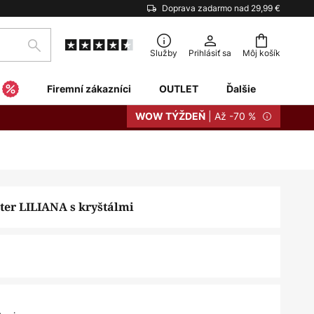
Doprava zadarmo nad 29,99 €
Hľadať
Služby
Prihlásiť sa
Môj košík
Firemní zákazníci
OUTLET
Ďalšie
| Až -70 %
WOW TÝŽDEŇ
ter LILIANA s kryštálmi