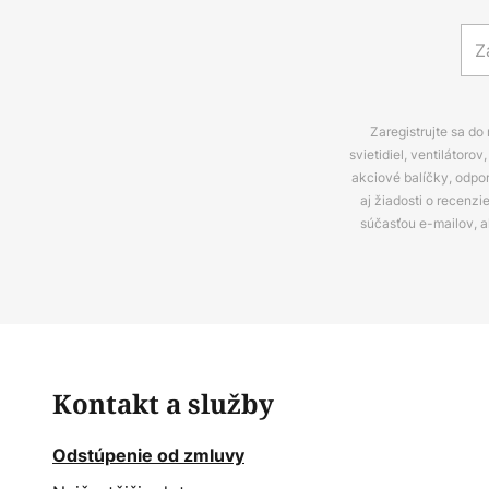
Zaregistrujte sa do
svietidiel, ventilátor
akciové balíčky, odpo
aj žiadosti o recenz
súčasťou e-mailov, 
Kontakt a služby
Odstúpenie od zmluvy