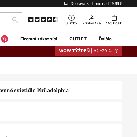
Doprava zadarmo nad 29,99 €
Hľadať
Služby
Prihlásiť sa
Môj košík
Firemní zákazníci
OUTLET
Ďalšie
| Až -70 %
WOW TÝŽDEŇ
tenné svietidlo Philadelphia