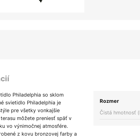
cií
tidlo Philadelphia so sklom
Rozmer
é svietidlo Philadelphia je
týle pre všetky vonkajšie
Čistá hmotnosť (
o terasu môžete preniesť späť v
nku vo výnimočnej atmosfére.
yrobené z kovu bronzovej farby a