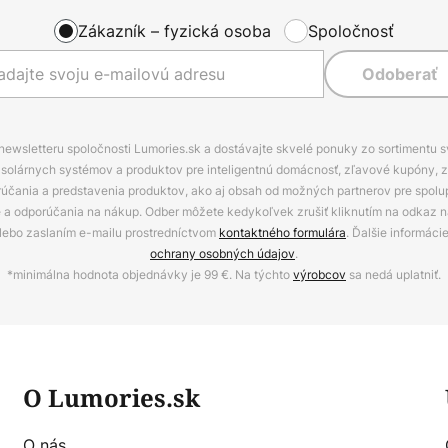
Zákazník – fyzická osoba
Spoločnosť
Odoberať
 newsletteru spoločnosti Lumories.sk a dostávajte skvelé ponuky zo sortimentu 
ov, solárnych systémov a produktov pre inteligentnú domácnosť, zľavové kupóny, 
rúčania a predstavenia produktov, ako aj obsah od možných partnerov pre spolu
ie a odporúčania na nákup. Odber môžete kedykoľvek zrušiť kliknutím na odkaz na
alebo zaslaním e-mailu prostredníctvom
kontaktného formulára
. Ďalšie informáci
ochrany osobných údajov
.
*minimálna hodnota objednávky je 99 €. Na týchto
výrobcov
sa nedá uplatniť.
O Lumories.sk
O nás