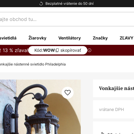
Bezplatné vrátenie do 50 dní
te
svietidlá
Žiarovky
Ventilátory
Značky
ZĽAVY
ž 13 % zľava!
Kód:
skopírovať
WOW
onkajšie nástenné svietidlo Philadelphia
Vonkajšie nás
vrátane DPH