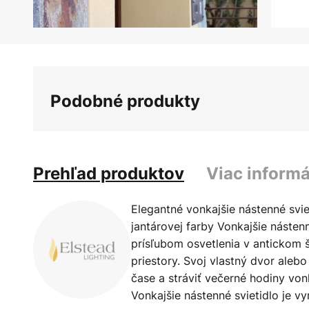
Preskočiť
na
začiatok
galérie
Podobné produkty
obrázkov
Prehľad produktov
Viac informá
Elegantné vonkajšie nástenné svie
jantárovej farby Vonkajšie nástenn
prísľubom osvetlenia v antickom š
priestory. Svoj vlastný dvor aleb
čase a stráviť večerné hodiny vo
Vonkajšie nástenné svietidlo je v