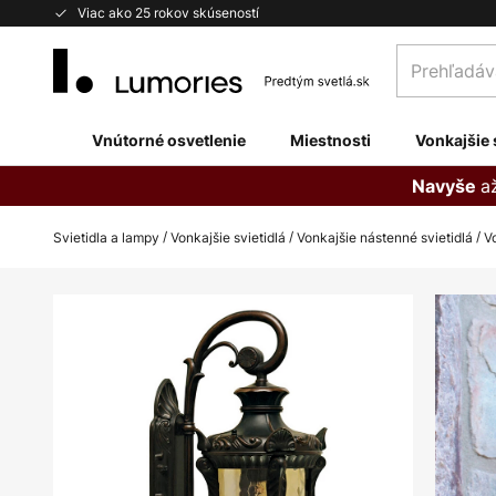
Skip
Viac ako 25 rokov skúseností
to
Prehľadávaj
Content
obchod
tu...
Vnútorné osvetlenie
Miestnosti
Vonkajšie 
a
Navyše
Svietidla a lampy
Vonkajšie svietidlá
Vonkajšie nástenné svietidlá
V
Preskočiť
na
koniec
galérie
obrázkov