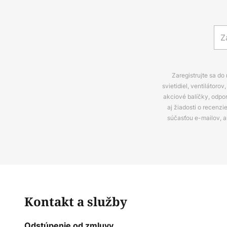
Zaregistrujte sa do
svietidiel, ventilátor
akciové balíčky, odpo
aj žiadosti o recenz
súčasťou e-mailov, 
Kontakt a služby
Odstúpenie od zmluvy