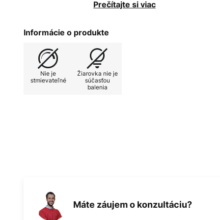
sklo tienidla zaujme krásnym jan
Prečítajte si viac
Informácie o produkte
Nie je
Žiarovka nie je
stmievateľné
súčasťou
balenia
Máte záujem o konzultáciu?