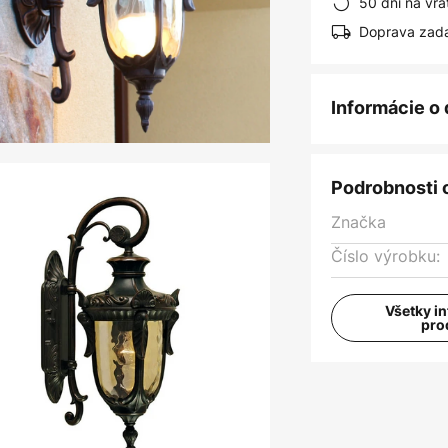
50 dní na vrá
Doprava zad
Informácie o
Podrobnosti 
Značka
Číslo výrobku:
Všetky i
pro