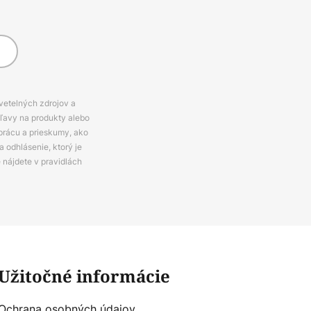
svetelných zdrojov a
zľavy na produkty alebo
prácu a prieskumy, ako
 odhlásenie, ktorý je
e nájdete v pravidlách
Užitočné informácie
Ochrana osobných údajov