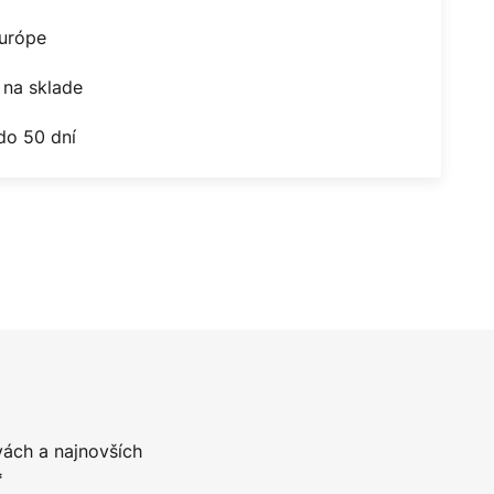
Európe
na sklade
do 50 dní
vách a najnovších
*