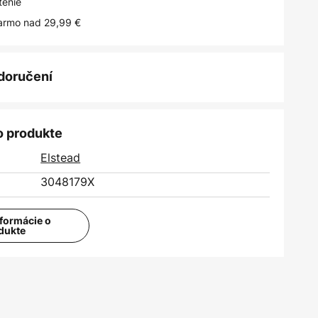
tenie
armo nad 29,99 €
 doručení
o produkte
Elstead
3048179X
nformácie o
dukte