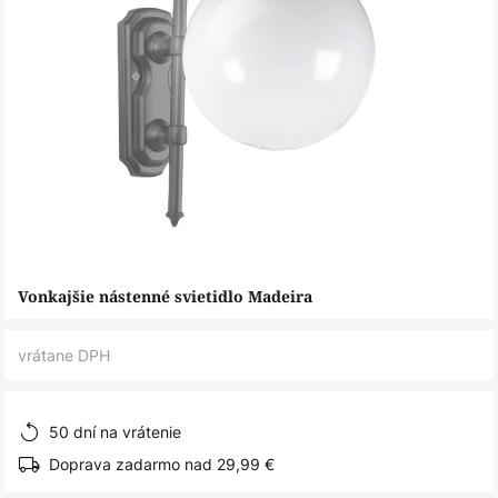
Preskočiť
Vonkajšie nástenné svietidlo Madeira
na
začiatok
vrátane DPH
galérie
obrázkov
50 dní na vrátenie
Doprava zadarmo nad 29,99 €