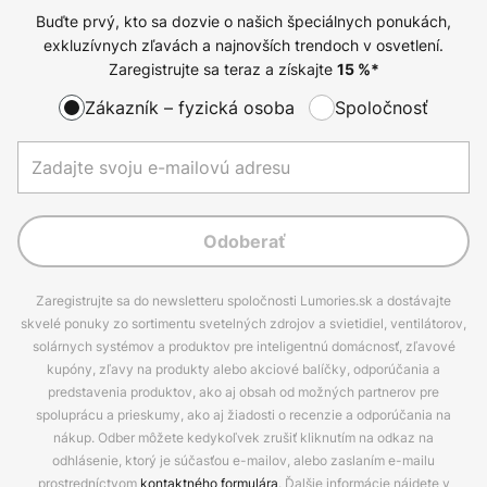
Buďte prvý, kto sa dozvie o našich špeciálnych ponukách,
exkluzívnych zľavách a najnovších trendoch v osvetlení.
Zaregistrujte sa teraz a získajte
15
%*
Zákazník – fyzická osoba
Spoločnosť
Odoberať
Zaregistrujte sa do newsletteru spoločnosti Lumories.sk a dostávajte
skvelé ponuky zo sortimentu svetelných zdrojov a svietidiel, ventilátorov,
solárnych systémov a produktov pre inteligentnú domácnosť, zľavové
kupóny, zľavy na produkty alebo akciové balíčky, odporúčania a
predstavenia produktov, ako aj obsah od možných partnerov pre
spoluprácu a prieskumy, ako aj žiadosti o recenzie a odporúčania na
nákup. Odber môžete kedykoľvek zrušiť kliknutím na odkaz na
odhlásenie, ktorý je súčasťou e-mailov, alebo zaslaním e-mailu
prostredníctvom
kontaktného formulára
. Ďalšie informácie nájdete v