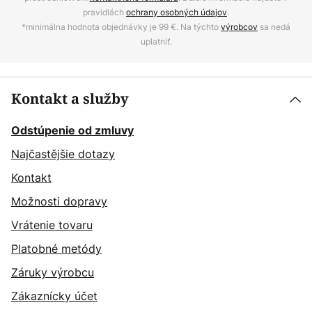
pravidlách
ochrany osobných údajov
.
*minimálna hodnota objednávky je 99 €. Na týchto
výrobcov
sa nedá
uplatniť.
Kontakt a služby
Odstúpenie od zmluvy
Najčastějšie dotazy
Kontakt
Možnosti dopravy
Vrátenie tovaru
Platobné metódy
Záruky výrobcu
Zákaznícky účet