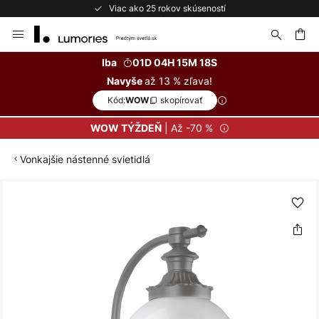
Viac ako 25 rokov skúseností
Skip
to
Content
ať
Iba
01D 04H 15M 18S
až 13 % zľava!
Navyše
Kód:
skopírovať
WOW
| Až -70 %
WOW TÝŽDEŇ
Vonkajšie nástenné svietidlá
Preskočiť
na
koniec
galérie
obrázkov