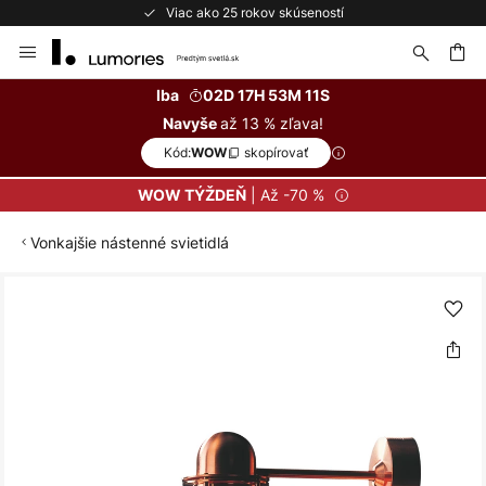
Viac ako 25 rokov skúseností
Skip
to
Content
ať
Iba
02D 17H 53M 11S
až 13 % zľava!
Navyše
Kód:
skopírovať
WOW
| Až -70 %
WOW TÝŽDEŇ
Vonkajšie nástenné svietidlá
Preskočiť
na
koniec
galérie
obrázkov