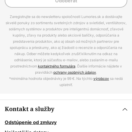
Odoberať
Zaregistrujte sa do newsletteru spoločnosti Lumories.sk a dostávajte
skvelé ponuky zo sortimentu svetelných zdrojov a svietidiel, ventilátorov,
solárnych systémov a produktov pre inteligentnú domácnosť, zľavové
kupóny, zľavy na produkty alebo akciové balíčky, odporúčania a
predstavenia produktov, ako aj obsah od možných partnerov pre
spoluprácu a prieskumy, ako aj žiadosti o recenzie a odporúčania na
nákup. Odber môžete kedykoľvek zrušiť kliknutím na odkaz na
odhlásenie, ktorý je súčasťou e-mailov, alebo zaslaním e-mailu
prostredníctvom
kontaktného formulára
. Ďalšie informácie nájdete v
pravidlách
ochrany osobných údajov
.
*minimálna hodnota objednávky je 99 €. Na týchto
výrobcov
sa nedá
uplatniť.
Kontakt a služby
Odstúpenie od zmluvy