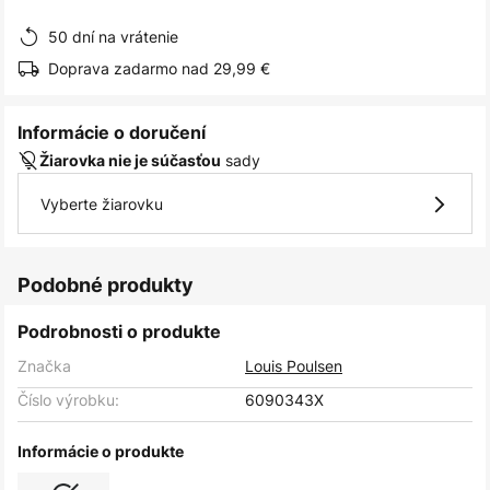
obrázkov
50 dní na vrátenie
Doprava zadarmo nad 29,99 €
Informácie o doručení
sady
Žiarovka nie je súčasťou
Vyberte žiarovku
Podobné produkty
Podrobnosti o produkte
Značka
Louis Poulsen
Číslo výrobku:
6090343X
Informácie o produkte