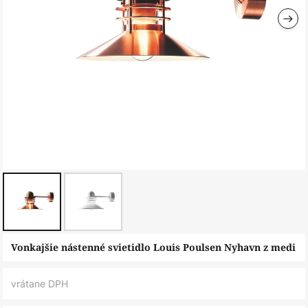
Preskočiť
Vonkajšie nástenné svietidlo Louis Poulsen Nyhavn z medi
na
začiatok
vrátane DPH
galérie